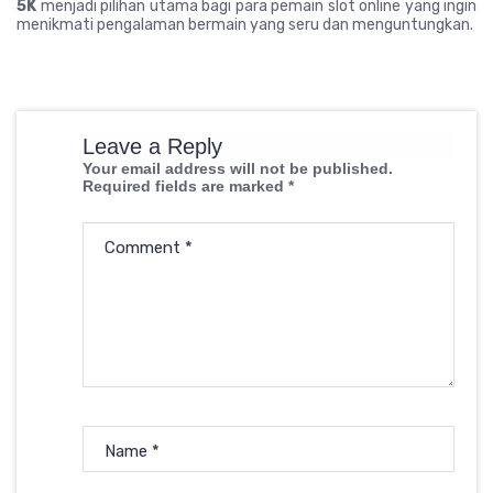
5K
menjadi pilihan utama bagi para pemain slot online yang ingin
menikmati pengalaman bermain yang seru dan menguntungkan.
Leave a Reply
Your email address will not be published.
Required fields are marked
*
Comment
*
Name
*