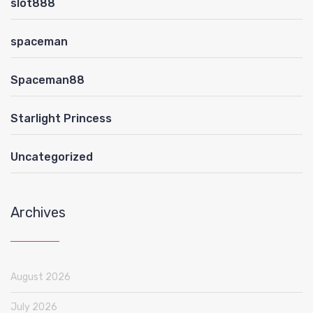
slot888
spaceman
Spaceman88
Starlight Princess
Uncategorized
Archives
August 2026
July 2026