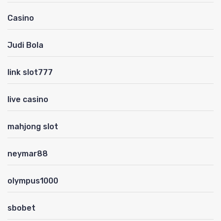
Casino
Judi Bola
link slot777
live casino
mahjong slot
neymar88
olympus1000
sbobet