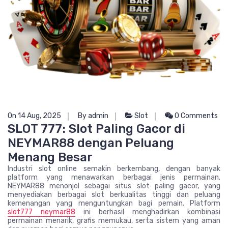
On 14 Aug, 2025
By admin
Slot
0 Comments
SLOT 777: Slot Paling Gacor di
NEYMAR88 dengan Peluang
Menang Besar
Industri slot online semakin berkembang, dengan banyak
platform yang menawarkan berbagai jenis permainan.
NEYMAR88 menonjol sebagai situs slot paling gacor, yang
menyediakan berbagai slot berkualitas tinggi dan peluang
kemenangan yang menguntungkan bagi pemain. Platform
slot777 neymar88
ini berhasil menghadirkan kombinasi
permainan menarik, grafis memukau, serta sistem yang aman