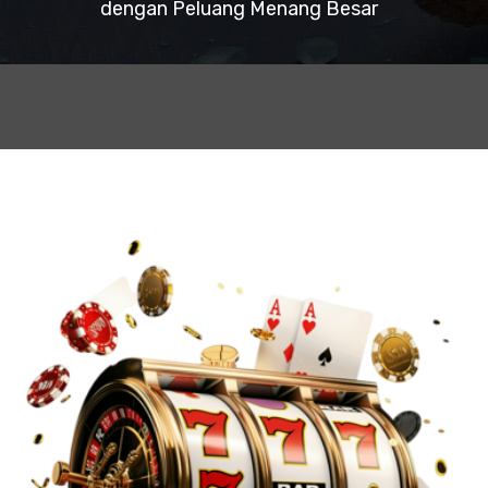
dengan Peluang Menang Besar