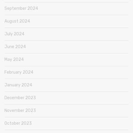
September 2024
August 2024
July 2024
June 2024
May 2024
February 2024
January 2024
December 2023
November 2023
October 2023