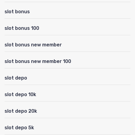
slot bonus
slot bonus 100
slot bonus new member
slot bonus new member 100
slot depo
slot depo 10k
slot depo 20k
slot depo 5k