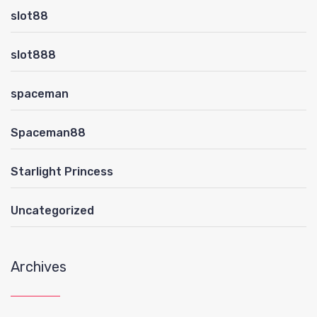
slot88
slot888
spaceman
Spaceman88
Starlight Princess
Uncategorized
Archives