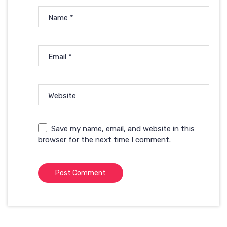
Name
*
Email
*
Website
Save my name, email, and website in this
browser for the next time I comment.