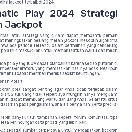
ksi jackpot terbaik di 2024.
atic Play 2024 Strategi
 Jackpot
ormasi atau strategi yang diklaim dapat membantu pemain
pat meningkatkan peluang meraih jackpot. Meskipun algoritma
ahwa ada periode tertentu dalam permainan yang cenderung
n pola ini dimaksudkan untuk memanfaatkan waktu dan mesin
ada pola yang 100% dapat diandalkan karena setiap putaran di
ber Generator), yang memastikan hasilnya acak. Meskipun
tertentu dapat memberi mereka sedikit keuntungan.
oran Pola?
coran pola sangat penting agar Anda tidak terjebak dalam
tkan. Situs yang tidak terpercaya mungkin hanya mengklaim
an ini dapat membuang waktu dan uang Anda. Selain itu, situs
dasarkan pada pengalaman, analisis permainan, serta prediksi
 lebih banyak fitur tambahan, seperti forum komunitas, tips
serta perlindungan data pribadi yang lebih baik.
isebut sebagai sumber terpercaya untuk mendapatkan bocoran