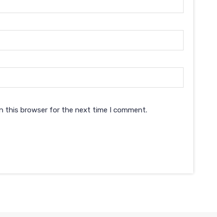
n this browser for the next time I comment.