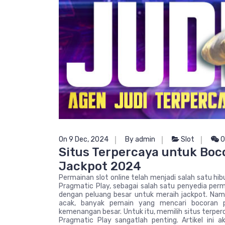
On 9 Dec, 2024
By admin
Slot
0
Situs Terpercaya untuk Boc
Jackpot 2024
Permainan slot online telah menjadi salah satu hibu
Pragmatic Play, sebagai salah satu penyedia per
dengan peluang besar untuk meraih jackpot. Nam
acak, banyak pemain yang mencari bocoran 
kemenangan besar. Untuk itu, memilih situs terpe
Pragmatic Play sangatlah penting. Artikel ini