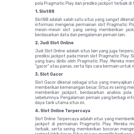
pola Pragmatic Play dan prediksi jackpot terbaik di
1. Slot88
Slot88 adalah salah satu situs yang sangat dikenal 
informasi mengenai permainan slot Pragmatic Play
mesin-mesin slot yang sering memberikan jac
berdasarkan data dan pengalaman pemain lain.
2. Judi Slot Online
Judi Slot Online adalah situs lain yang juga ter
prediksi jackpot pada mesin slot Pragmatic Play.
yang baru dirilis oleh Pragmatic Play. Mereka 
“gacor” atau panas, serta tips cara bermain untu
3. Slot Gacor
Slot Gacor dikenal sebagai situs yang menyajikan
memberikan kemenangan besar. Situs ini sering me
memberikan jackpot, berdasarkan analisis pol
sebelumnya. Pengalaman pemain yang berbagi info
daya tarik utama situs ini.
4. Slot Online Terpercaya
Slot Online Terpercaya adalah situs yang memberi
jackpot di permainan Pragmatic Play. Mereka m
terbaik, serta sering memberikan bocoran meng