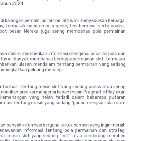
 tahun 2024:
di kalangan pemain judi online. Situs ini menyediakan berbagai
, termasuk bocoran pola gacor, tips bermain, serta analisis
kpot besar. Mereka juga sering membahas pola permainan
percaya dalam memberikan informasi mengenai bocoran pola dan
 Situs ini banyak membahas berbagai permainan slot, termasuk
memberikan ulasan mendalam tentang permainan yang sedang
k meningkatkan peluang menang.
 informasi tentang mesin slot yang sedang panas atau sering
mberikan prediksi mengenai kapan mesin Pragmatic Play akan
a kemenangan yang telah terjadi dalam beberapa putaran
rmasi tentang mesin yang sedang “gacor” menjadi salah satu
kan banyak informasi berguna untuk pemain yang ingin meraih
enawarkan informasi tentang pola permainan dan strategi
enai mesin slot yang sedang “hot” atau cenderung memberi