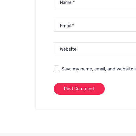
Name
*
Email
*
Website
Save my name, email, and website i