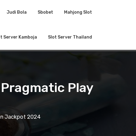
Judi Bola
Sbobet
Mahjong Slot
ot Server Kamboja
Slot Server Thailand
 Pragmatic Play
dan Jackpot 2024