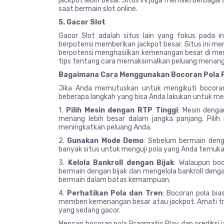
jackpot lebih besar. Situs ini juga memiliki berbag
saat bermain slot online.
5. Gacor Slot
Gacor Slot adalah situs lain yang fokus pada 
berpotensi memberikan jackpot besar. Situs ini m
berpotensi menghasilkan kemenangan besar di mesi
tips tentang cara memaksimalkan peluang menang 
Bagaimana Cara Menggunakan Bocoran Pola 
Jika Anda memutuskan untuk mengikuti bocoran p
beberapa langkah yang bisa Anda lakukan untuk m
1.
Pilih Mesin dengan RTP Tinggi
: Mesin denga
menang lebih besar dalam jangka panjang. Pili
meningkatkan peluang Anda.
2.
Gunakan Mode Demo
: Sebelum bermain deng
banyak situs untuk menguji pola yang Anda temuka
3.
Kelola Bankroll dengan Bijak
: Walaupun bo
bermain dengan bijak dan mengelola bankroll deng
bermain dalam batas kemampuan.
4.
Perhatikan Pola dan Tren
: Bocoran pola bi
memberi kemenangan besar atau jackpot. Amati tr
yang sedang gacor.
Mencari bocoran pola Pragmatic Play dan predik