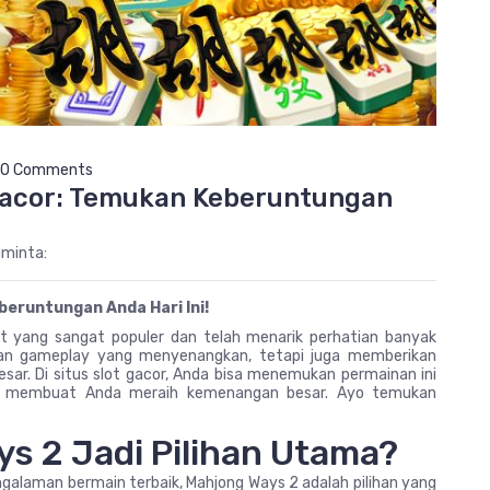
0 Comments
 Gacor: Temukan Keberuntungan
iminta:
beruntungan Anda Hari Ini!
t yang sangat populer dan telah menarik perhatian banyak
kan gameplay yang menyenangkan, tetapi juga memberikan
sar. Di situs slot gacor, Anda bisa menemukan permainan ini
ap membuat Anda meraih kemenangan besar. Ayo temukan
 2 Jadi Pilihan Utama?
galaman bermain terbaik, Mahjong Ways 2 adalah pilihan yang