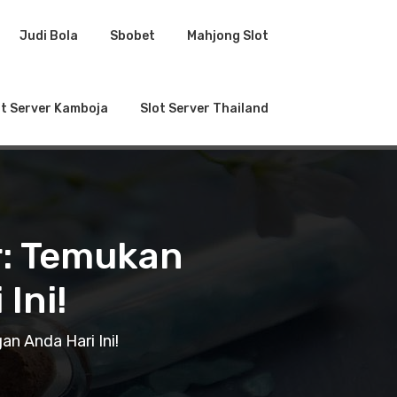
Judi Bola
Sbobet
Mahjong Slot
ot Server Kamboja
Slot Server Thailand
r: Temukan
Ini!
n Anda Hari Ini!