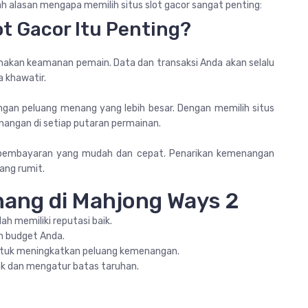
lah alasan mengapa memilih situs slot gacor sangat penting:
ot Gacor Itu Penting?
makan keamanan pemain. Data dan transaksi Anda akan selalu
a khawatir.
gan peluang menang yang lebih besar. Dengan memilih situs
angan di setiap putaran permainan.
m pembayaran yang mudah dan cepat. Penarikan kemenangan
ang rumit.
ang di Mahjong Ways 2
ah memiliki reputasi baik.
n budget Anda.
untuk meningkatkan peluang kemenangan.
ak dan mengatur batas taruhan.