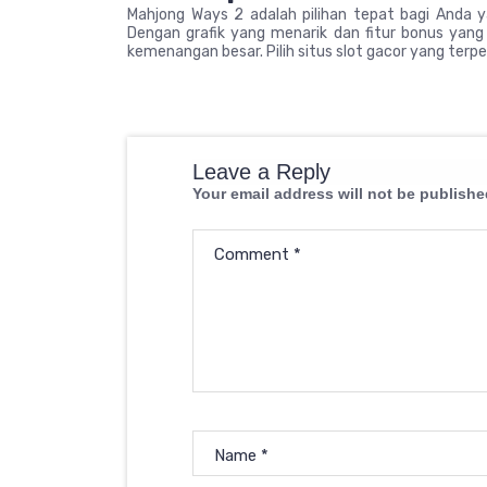
Mahjong Ways 2 adalah pilihan tepat bagi Anda 
Dengan grafik yang menarik dan fitur bonus ya
kemenangan besar. Pilih situs slot gacor yang terp
Leave a Reply
Your email address will not be publishe
Comment
*
Name
*