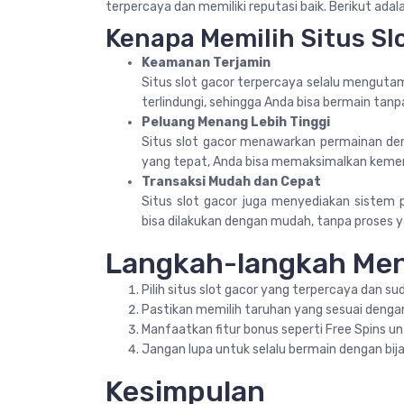
terpercaya dan memiliki reputasi baik. Berikut ada
Kenapa Memilih Situs Sl
Keamanan Terjamin
Situs slot gacor terpercaya selalu menguta
terlindungi, sehingga Anda bisa bermain tanp
Peluang Menang Lebih Tinggi
Situs slot gacor menawarkan permainan den
yang tepat, Anda bisa memaksimalkan kemen
Transaksi Mudah dan Cepat
Situs slot gacor juga menyediakan siste
bisa dilakukan dengan mudah, tanpa proses y
Langkah-langkah Men
Pilih situs slot gacor yang terpercaya dan sud
Pastikan memilih taruhan yang sesuai denga
Manfaatkan fitur bonus seperti Free Spins 
Jangan lupa untuk selalu bermain dengan bij
Kesimpulan