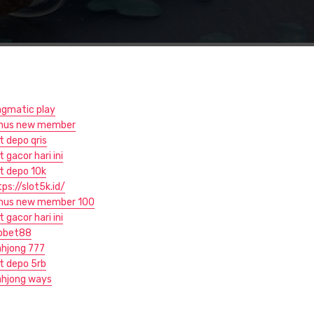
agmatic play
nus new member
t depo qris
t gacor hari ini
ot depo 10k
ps://slot5k.id/
nus new member 100
t gacor hari ini
obet88
hjong 777
ot depo 5rb
hjong ways