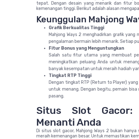
tepat. Dengan desain yang menarik dan fitur b
kemenangan tinggi. Berikut adalah alasan mengapa
Keunggulan Mahjong Way
Grafik Berkualitas Tinggi
Mahjong Ways 2 menghadirkan grafik yan
pengalaman bermain lebih menarik. Setiap p
Fitur Bonus yang Menguntungkan
Salah satu fitur utama yang membuat per
meningkatkan peluang Anda untuk menang b
banyak kesempatan untuk meraih hadiah yang
Tingkat RTP Tinggi
Dengan tingkat RTP (Return to Player) yang
untuk menang. Dengan begitu, pemain bisa 
pasang.
Situs Slot Gacor:
Menanti Anda
Di situs slot gacor, Mahjong Ways 2 bukan hanya
meraih kemenangan besar. Untuk memastikan keme