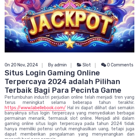
On 20 Nov, 2024
By admin
Slot
0 Comments
Situs Login Gaming Online
Terpercaya 2024 adalah Pilihan
Terbaik Bagi Para Pecinta Game
Pertumbuhan industri perjudian online telah menjadi tren yang
terus meningkat selama beberapa tahun terakhir.
https://www.labellebook.com/
Hal ini dapat dilihat dari semakin
banyaknya situs login terpercaya yang menyediakan berbagai
permainan menarik, termasuk slot online. Menjadi ahli dalam
gaming online situs login terpercaya pada tahun 2024 tidak
hanya memiliki potensi untuk menghasilkan uang, tetapi juga
dapat memberikan pengalaman yang menyenangkan dan