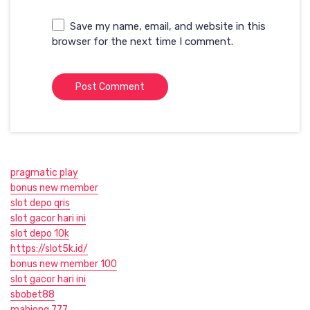
Save my name, email, and website in this
browser for the next time I comment.
pragmatic play
bonus new member
slot depo qris
slot gacor hari ini
slot depo 10k
https://slot5k.id/
bonus new member 100
slot gacor hari ini
sbobet88
mahjong 777