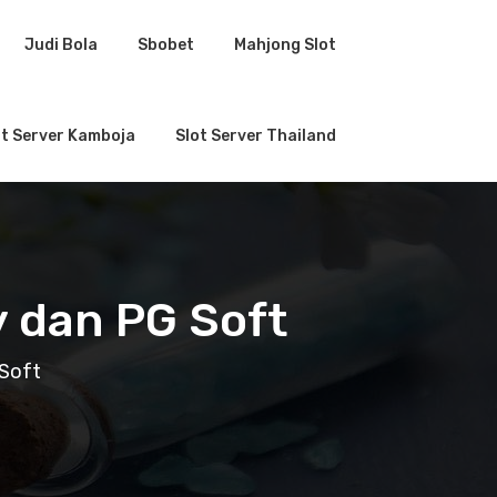
Judi Bola
Sbobet
Mahjong Slot
ot Server Kamboja
Slot Server Thailand
y dan PG Soft
 Soft