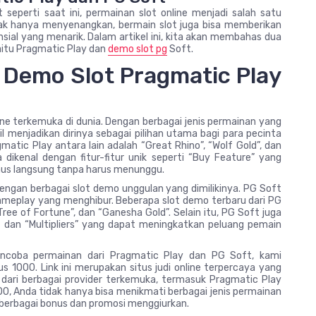
seperti saat ini, permainan slot online menjadi salah satu
 Tak hanya menyenangkan, bermain slot juga bisa memberikan
al yang menarik. Dalam artikel ini, kita akan membahas dua
yaitu Pragmatic Play dan
demo slot pg
Soft.
u Demo Slot Pragmatic Play
line terkemuka di dunia. Dengan berbagai jenis permainan yang
il menjadikan dirinya sebagai pilihan utama bagi para pecinta
matic Play antara lain adalah “Great Rhino”, “Wolf Gold”, dan
 dikenal dengan fitur-fitur unik seperti “Buy Feature” yang
us langsung tanpa harus menunggu.
dengan berbagai slot demo unggulan yang dimilikinya. PG Soft
ameplay yang menghibur. Beberapa slot demo terbaru dari PG
ree of Fortune”, dan “Ganesha Gold”. Selain itu, PG Soft juga
ck” dan “Multipliers” yang dapat meningkatkan peluang pemain
encoba permainan dari Pragmatic Play dan PG Soft, kami
1000. Link ini merupakan situs judi online terpercaya yang
dari berbagai provider terkemuka, termasuk Pragmatic Play
00, Anda tidak hanya bisa menikmati berbagai jenis permainan
berbagai bonus dan promosi menggiurkan.