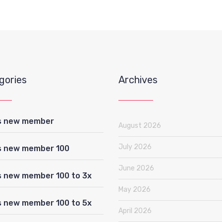
gories
Archives
s new member
August 2026
July 2026
s new member 100
June 2026
 new member 100 to 3x
May 2026
 new member 100 to 5x
April 2026