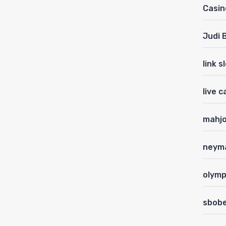
Casin
Judi 
link s
live c
mahjo
neym
olym
sbob