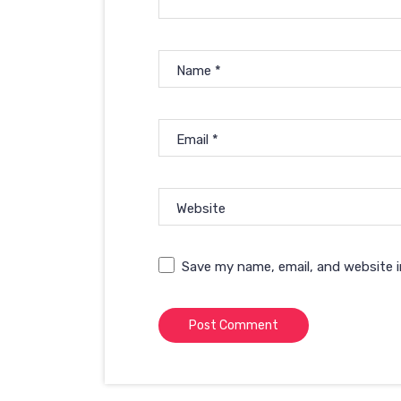
Name
*
Email
*
Website
Save my name, email, and website i