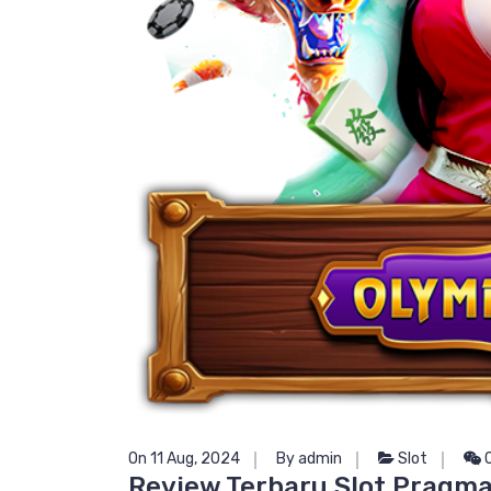
On 11 Aug, 2024
By admin
Slot
0
Review Terbaru Slot Pragma