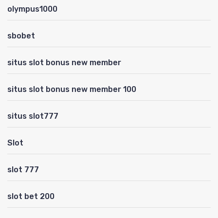
olympus1000
sbobet
situs slot bonus new member
situs slot bonus new member 100
situs slot777
Slot
slot 777
slot bet 200