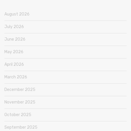
August 2026
July 2026
June 2026
May 2026
April 2026
March 2026
December 2025
November 2025
October 2025
September 2025