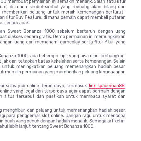
000 membuat permainan ini semakin menarik. Salah satu fitur
ture, di mana simbol-simbol yang menang akan hilang dari
ru, memberikan peluang untuk meraih kemenangan berturut-
engan fitur Buy Feature, di mana pemain dapat membeli putaran
s secara acak.
nan Sweet Bonanza 1000 sebelum bertaruh dengan uang
pat diakses secara gratis. Demo permainan ini memungkinkan
langan uang dan memahami gameplay serta fitur-fitur yang
nanza 1000, ada beberapa tips yang bisa dipertimbangkan.
bijak dan tetapkan batas kekalahan serta kemenangan. Selain
at untuk meningkatkan peluang memenangkan hadiah besar.
untuk memilih permainan yang memberikan peluang kemenangan
i situs judi online terpercaya, termasuk
link spaceman88
.
i online yang legal dan terpercaya agar dapat bermain dengan
ian situs tersebut dan pastikan untuk membaca syarat dan
g menghibur, dan peluang untuk memenangkan hadiah besar,
agi para penggemar slot online. Jangan ragu untuk mencoba
un buah yang penuh dengan hadiah menarik. Semoga artikel ini
hui lebih lanjut tentang Sweet Bonanza 1000.