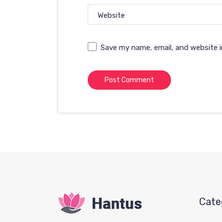
Website
Save my name, email, and website i
Cate