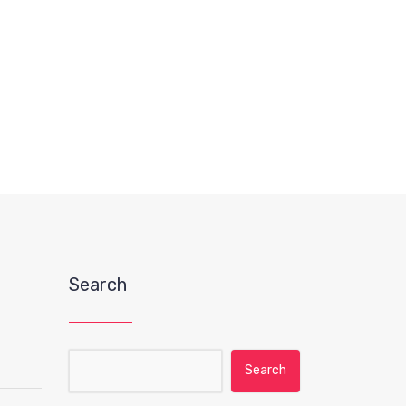
Search
Search for: