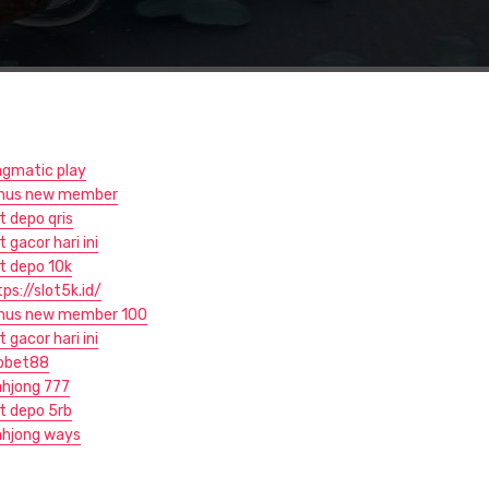
agmatic play
nus new member
t depo qris
t gacor hari ini
ot depo 10k
ps://slot5k.id/
nus new member 100
t gacor hari ini
obet88
hjong 777
ot depo 5rb
hjong ways