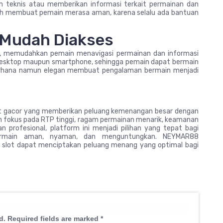
 teknis atau memberikan informasi terkait permainan dan
mah membuat pemain merasa aman, karena selalu ada bantuan
 Mudah Diakses
y, memudahkan pemain menavigasi permainan dan informasi
i desktop maupun smartphone, sehingga pemain dapat bermain
derhana namun elegan membuat pengalaman bermain menjadi
ot gacor yang memberikan peluang kemenangan besar dengan
n fokus pada RTP tinggi, ragam permainan menarik, keamanan
an profesional, platform ini menjadi pilihan yang tepat bagi
rmain aman, nyaman, dan menguntungkan. NEYMAR88
 slot dapat menciptakan peluang menang yang optimal bagi
d.
Required fields are marked
*