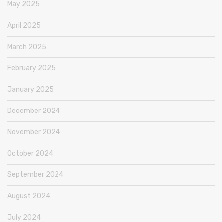
May 2025
April 2025
March 2025
February 2025
January 2025
December 2024
November 2024
October 2024
September 2024
August 2024
July 2024