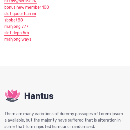
https://slot5k.id/
bonus new member 100
slot gacor hari ini
sbobet88
mahjong 777
slot depo 5rb
mahjong ways
There are many variations of dummy passages of Lorem Ipsum
a available, but the majority have suffered that is alteration in
some that form injected humour or randomised.