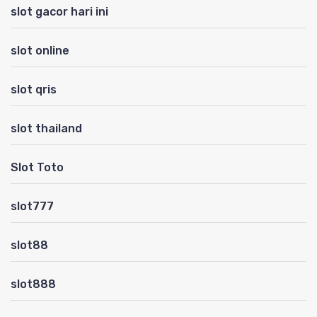
slot gacor hari ini
slot online
slot qris
slot thailand
Slot Toto
slot777
slot88
slot888