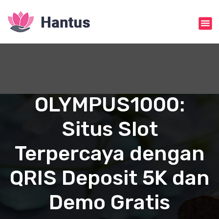
S
k
i
p
t
o
c
o
n
OLYMPUS1000:
t
e
Situs Slot
n
t
Terpercaya dengan
QRIS Deposit 5K dan
Demo Gratis