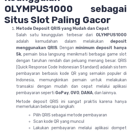
OLYMPUS1000 sebagai
Situs Slot Paling Gacor
Metode Deposit QRIS yang Mudah dan Cepat
Salah satu keunggulan terbesar dari
OLYMPUS1000
adalah kemudahan dalam melakukan
deposit
menggunakan QRIS
. Dengan
minimum deposit hanya
5k
, pemain bisa langsung menikmati berbagai game slot
dengan taruhan rendah dan peluang menang besar. QRIS
(Quick Response Code Indonesian Standard) adalah sistem
pembayaran berbasis kode QR yang semakin populer di
Indonesia, memungkinkan pemain untuk melakukan
transaksi dengan mudah dan cepat melalui aplikasi
pembayaran seperti
GoPay
,
OVO
,
DANA
, dan lainnya.
Metode deposit QRIS ini sangat praktis karena hanya
memerlukan beberapa langkah:
Pilih QRIS sebagai metode pembayaran
Scan kode QR yang muncul
Lakukan pembayaran melalui aplikasi dompet