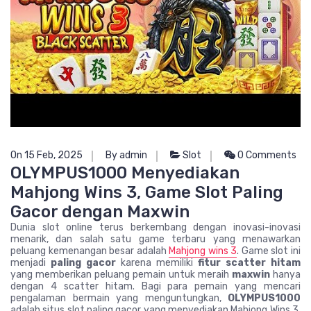
On 15 Feb, 2025
By admin
Slot
0 Comments
OLYMPUS1000 Menyediakan
Mahjong Wins 3, Game Slot Paling
Gacor dengan Maxwin
Dunia slot online terus berkembang dengan inovasi-inovasi
menarik, dan salah satu game terbaru yang menawarkan
peluang kemenangan besar adalah
Mahjong wins 3
. Game slot ini
menjadi
paling gacor
karena memiliki
fitur scatter hitam
yang memberikan peluang pemain untuk meraih
maxwin
hanya
dengan 4 scatter hitam. Bagi para pemain yang mencari
pengalaman bermain yang menguntungkan,
OLYMPUS1000
adalah situs slot paling gacor yang menyediakan Mahjong Wins 3,