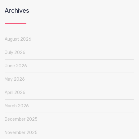
Archives
August 2026
July 2026
June 2026
May 2026
April 2026
March 2026
December 2025
November 2025