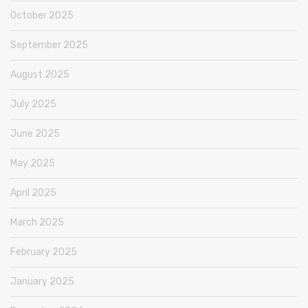
October 2025
September 2025
August 2025
July 2025
June 2025
May 2025
April 2025
March 2025
February 2025
January 2025