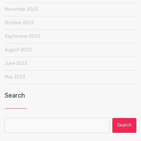
November 2023
October 2023
September 2023
August 2023
June 2023
May 2023
Search
Search for: