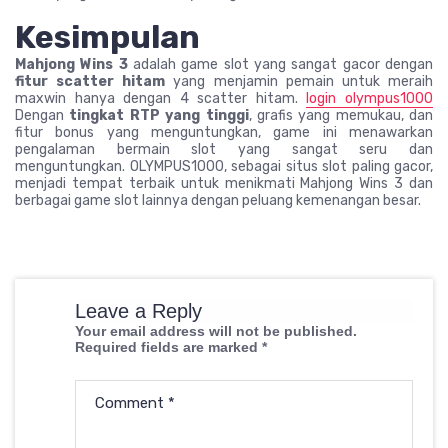
Kesimpulan
Mahjong Wins 3
adalah game slot yang sangat gacor dengan
fitur scatter hitam
yang menjamin pemain untuk meraih
maxwin hanya dengan 4 scatter hitam.
login olympus1000
Dengan
tingkat RTP yang tinggi
, grafis yang memukau, dan
fitur bonus yang menguntungkan, game ini menawarkan
pengalaman bermain slot yang sangat seru dan
menguntungkan. OLYMPUS1000, sebagai situs slot paling gacor,
menjadi tempat terbaik untuk menikmati Mahjong Wins 3 dan
berbagai game slot lainnya dengan peluang kemenangan besar.
Leave a Reply
Your email address will not be published.
Required fields are marked
*
Comment
*