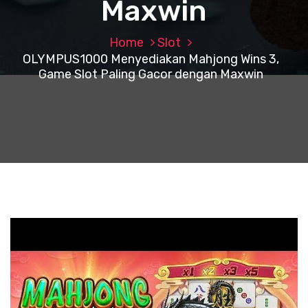
Maxwin
Home
Slot
OLYMPUS1000 Menyediakan Mahjong Wins 3,
Game Slot Paling Gacor dengan Maxwin