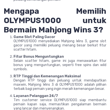
Mengapa Memilih
OLYMPUS1000 untuk
Bermain Mahjong Wins 3?
Game Slot Paling Gacor
OLYMPUS1000 menyediakan Mahjong Wins 3, game slot
gacor yang memiliki peluang menang besar berkat fitur
scatter hitam.
Fitur Bonus Menguntungkan
Selain scatter hitam, game ini juga menawarkan fitur
bonus yang menguntungkan, seperti free spins dan wild
symbols.
RTP Tinggi dan Kemenangan Maksimal
Dengan RTP tinggi dan peluang untuk mendapatkan
maxwin, Mahjong Wins 3 di OLYMPUS1000 adalah pilihan
terbaik bagi pemain yang ingin meraih kemenangan besar.
Layanan Pelanggan 24/7
Tim customer service OLYMPUS1000 siap membantu
pemain kapan saja, memastikan pengalaman bermain
yang lancar dan menyenangkan.