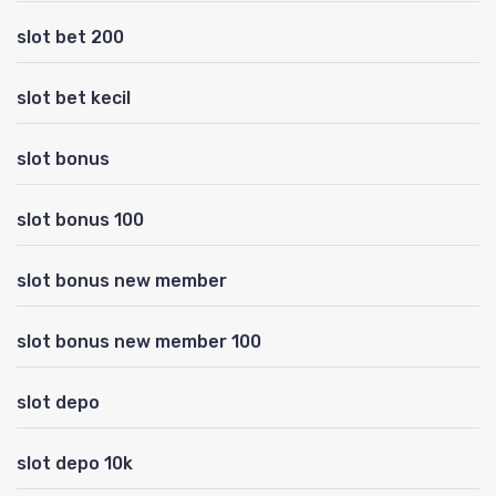
slot bet 200
slot bet kecil
slot bonus
slot bonus 100
slot bonus new member
slot bonus new member 100
slot depo
slot depo 10k