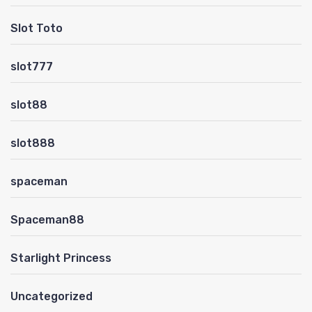
Slot Toto
slot777
slot88
slot888
spaceman
Spaceman88
Starlight Princess
Uncategorized