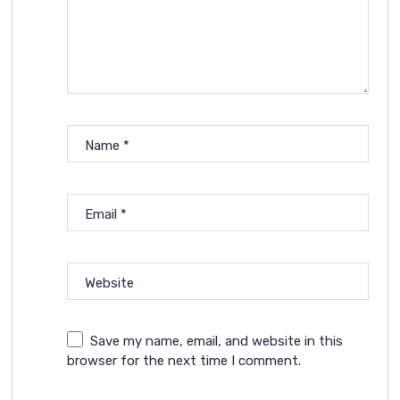
Name
*
Email
*
Website
Save my name, email, and website in this
browser for the next time I comment.