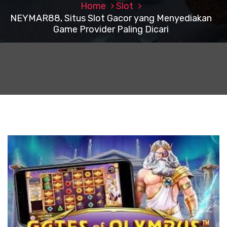
Home
Slot
NEYMAR88, Situs Slot Gacor yang Menyediakan
Game Provider Paling Dicari