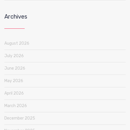
Archives
August 2026
July 2026
June 2026
May 2026
April 2026
March 2026
December 2025