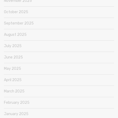
November 2025
October 2025
September 2025
August 2025
July 2025
June 2025
May 2025
April 2025
March 2025
February 2025
January 2025