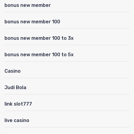
bonus new member
bonus new member 100
bonus new member 100 to 3x
bonus new member 100 to 5x
Casino
Judi Bola
link slot777
live casino