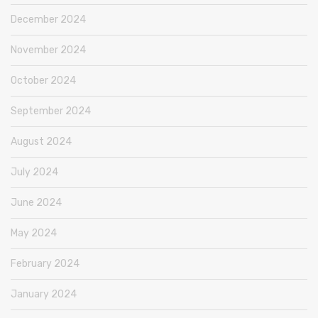
December 2024
November 2024
October 2024
September 2024
August 2024
July 2024
June 2024
May 2024
February 2024
January 2024