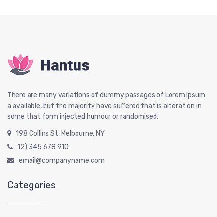
There are many variations of dummy passages of Lorem Ipsum
a available, but the majority have suffered that is alteration in
some that form injected humour or randomised.
198 Collins St, Melbourne, NY
12) 345 678 910
email@companyname.com
Categories