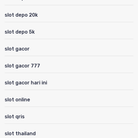
slot depo 20k
slot depo 5k
slot gacor
slot gacor 777
slot gacor hari ini
slot online
slot qris
slot thailand