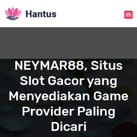
S
k
i
p
t
o
c
o
n
NEYMAR88, Situs
t
e
Slot Gacor yang
n
t
Menyediakan Game
Provider Paling
Dicari