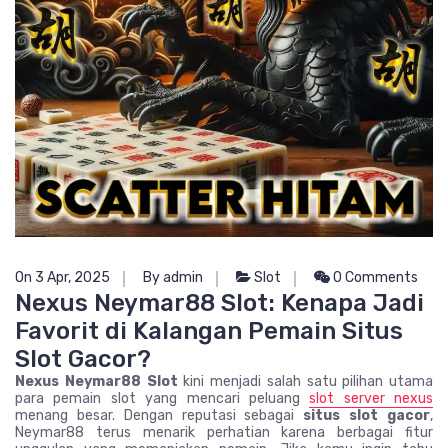
On 3 Apr, 2025
By admin
Slot
0 Comments
Nexus Neymar88 Slot: Kenapa Jadi
Favorit di Kalangan Pemain Situs
Slot Gacor?
Nexus Neymar88 Slot
kini menjadi salah satu pilihan utama
para pemain slot yang mencari peluang
slot server nexus
menang besar. Dengan reputasi sebagai
situs slot gacor
,
Neymar88 terus menarik perhatian karena berbagai fitur