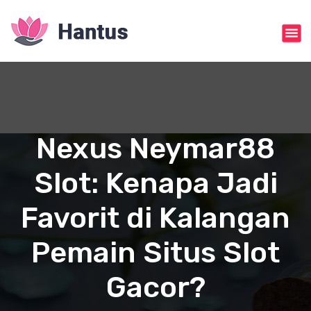
S
k
i
p
t
o
c
o
n
Nexus Neymar88
t
e
Slot: Kenapa Jadi
n
t
Favorit di Kalangan
Pemain Situs Slot
Gacor?