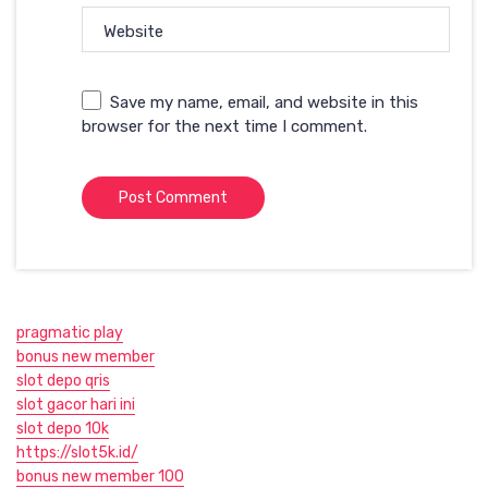
Website
Save my name, email, and website in this
browser for the next time I comment.
pragmatic play
bonus new member
slot depo qris
slot gacor hari ini
slot depo 10k
https://slot5k.id/
bonus new member 100