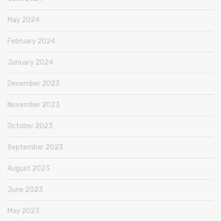
May 2024
February 2024
January 2024
December 2023
November 2023
October 2023
September 2023
August 2023
June 2023
May 2023