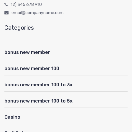
12) 345 678 910
email@companyname.com
Categories
bonus new member
bonus new member 100
bonus new member 100 to 3x
bonus new member 100 to 5x
Casino