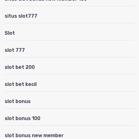
situs slot777
Slot
slot 777
slot bet 200
slot bet kecil
slot bonus
slot bonus 100
slot bonus new member