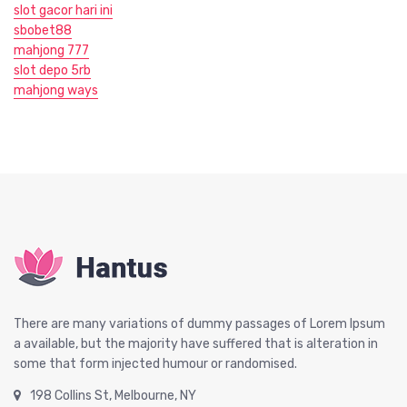
slot gacor hari ini
sbobet88
mahjong 777
slot depo 5rb
mahjong ways
There are many variations of dummy passages of Lorem Ipsum
a available, but the majority have suffered that is alteration in
some that form injected humour or randomised.
198 Collins St, Melbourne, NY