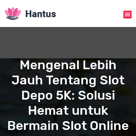
S
k
i
p
t
o
c
o
n
Mengenal Lebih
t
e
Jauh Tentang Slot
n
t
Depo 5K: Solusi
Hemat untuk
Bermain Slot Online