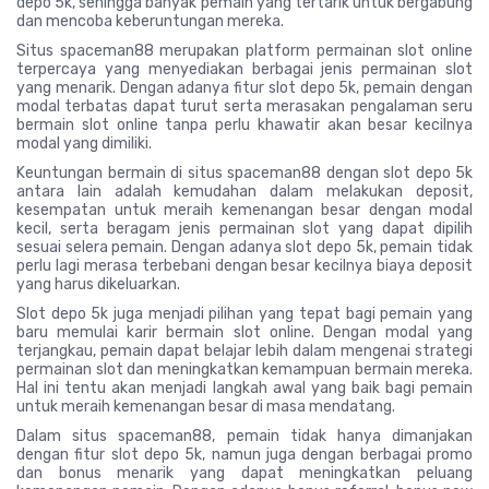
depo 5k, sehingga banyak pemain yang tertarik untuk bergabung
dan mencoba keberuntungan mereka.
Situs spaceman88 merupakan platform permainan slot online
terpercaya yang menyediakan berbagai jenis permainan slot
yang menarik. Dengan adanya fitur slot depo 5k, pemain dengan
modal terbatas dapat turut serta merasakan pengalaman seru
bermain slot online tanpa perlu khawatir akan besar kecilnya
modal yang dimiliki.
Keuntungan bermain di situs spaceman88 dengan slot depo 5k
antara lain adalah kemudahan dalam melakukan deposit,
kesempatan untuk meraih kemenangan besar dengan modal
kecil, serta beragam jenis permainan slot yang dapat dipilih
sesuai selera pemain. Dengan adanya slot depo 5k, pemain tidak
perlu lagi merasa terbebani dengan besar kecilnya biaya deposit
yang harus dikeluarkan.
Slot depo 5k juga menjadi pilihan yang tepat bagi pemain yang
baru memulai karir bermain slot online. Dengan modal yang
terjangkau, pemain dapat belajar lebih dalam mengenai strategi
permainan slot dan meningkatkan kemampuan bermain mereka.
Hal ini tentu akan menjadi langkah awal yang baik bagi pemain
untuk meraih kemenangan besar di masa mendatang.
Dalam situs spaceman88, pemain tidak hanya dimanjakan
dengan fitur slot depo 5k, namun juga dengan berbagai promo
dan bonus menarik yang dapat meningkatkan peluang