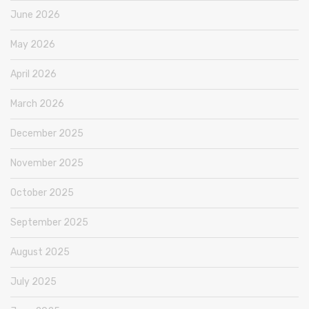
June 2026
May 2026
April 2026
March 2026
December 2025
November 2025
October 2025
September 2025
August 2025
July 2025