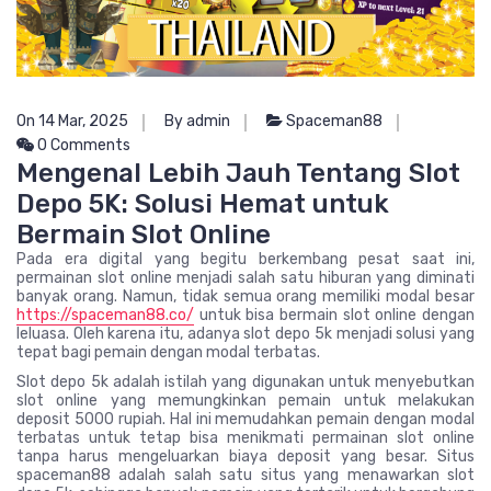
On 14 Mar, 2025
By admin
Spaceman88
0 Comments
Mengenal Lebih Jauh Tentang Slot
Depo 5K: Solusi Hemat untuk
Bermain Slot Online
Pada era digital yang begitu berkembang pesat saat ini,
permainan slot online menjadi salah satu hiburan yang diminati
banyak orang. Namun, tidak semua orang memiliki modal besar
https://spaceman88.co/
untuk bisa bermain slot online dengan
leluasa. Oleh karena itu, adanya slot depo 5k menjadi solusi yang
tepat bagi pemain dengan modal terbatas.
Slot depo 5k adalah istilah yang digunakan untuk menyebutkan
slot online yang memungkinkan pemain untuk melakukan
deposit 5000 rupiah. Hal ini memudahkan pemain dengan modal
terbatas untuk tetap bisa menikmati permainan slot online
tanpa harus mengeluarkan biaya deposit yang besar. Situs
spaceman88 adalah salah satu situs yang menawarkan slot