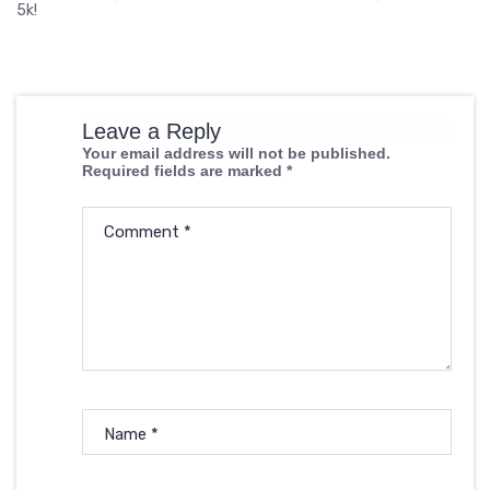
5k!
Leave a Reply
Your email address will not be published.
Required fields are marked
*
Comment
*
Name
*