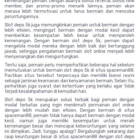
kemenangan pemain. Dengan adanya bonus referral, bonus new
member, dan promo-promo menarik lainnya, pemain akan
merasa lebih termotivasi untuk terus bermain dan mencoba
peruntungannya.
Slot depo 5k juga memungkinkan pemain untuk bermain dengan
lebih efisien, mengingat bermain dengan modal kecil dapat
memberikan kesempatan lebih besar untuk memperoleh
kemenangan. Dengan bermain slot depo 5k, pemain dapat
mengelola modal mereka dengan lebih baik dan bertanggung
jawab, sehingga pengalaman bermain slot online menjadi lebih
menyenangkan dan menguntungkan.
Tentu saja, pemain perlu memperhatikan beberapa hal sebelum
memutuskan untuk bermain slot depo 5k di situs spaceman88.
Pastikan situs tersebut terpercaya dan memiliki lisensi resmi
sebagai jaminan keamanan dan kenyamanan bermain. Selain itu,
perhatikan juga syarat dan ketentuan yang berlaku agar tidak
terjadi kesalahpahaman di kemudian hari.
Slot depo 5k merupakan solusi terbaik bagi pemain dengan
modal terbatas yang ingin menikmati permainan slot online
dengan lebih mudah dan efisien. Dengan bermain di situs
spaceman88, pemain tidak hanya dapat bermain dengan modal
kecil, namun juga memiliki kesempatan untuk meraih
kemenangan besar dan mencapai keberuntungan yang selama
ini diimpikan. Jadi, tunggu apalagi? Bergabunglah sekarang dan
raup keuntungan besar di situs spaceman88 dengan slot depo