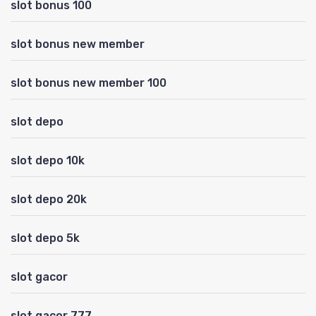
slot bonus 100
slot bonus new member
slot bonus new member 100
slot depo
slot depo 10k
slot depo 20k
slot depo 5k
slot gacor
slot gacor 777