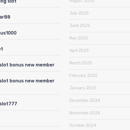
ng slot
August 2025
July 2025
ar88
June 2025
pus1000
May 2025
et
April 2025
March 2025
 slot bonus new member
February 2025
 slot bonus new member
January 2025
December 2024
 slot777
November 2024
October 2024