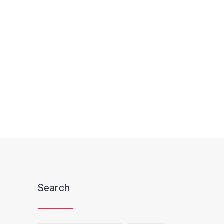
Search