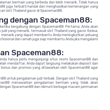
aman bermain yang berbeda dan lebih menarik. Tidak hanya
an88 juga terbukti handal dan menghasilkan kemenangan yang
ncari slot Thailand gacor di Spaceman88.
ng dengan Spaceman88:
 ketika bergabung dengan Spaceman88. Pertama, Anda akan
di yang menarik, termasuk slot Thailand yang gacor. Kedua,
 menarik yang dapat membantu Anda meningkatkan peluang
rofesional dan ramah juga siap membantu Anda jika mengalami
gan Spaceman88:
nda hanya perlu mengunjungi situs resmi Spaceman88 dan
telah mendaftar, Anda dapat langsung melakukan deposit dan
 bonus dan promosi yang ditawarkan oleh Spaceman88 agar
8 untuk pengalaman judi terbaik. Dengan slot Thailand yang
eman88 menawarkan pengalaman bermain yang tidak akan
ng dengan Spaceman88 dan nikmati berbagai macam permainan