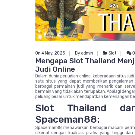
On 4 May, 2025
By admin
Slot
0
Mengapa Slot Thailand Menj
Judi Online
Dalam dunia perjudian online, keberadaan situs ju
satu situs yang dapat memberikan pengalaman 
berbagai permainan judi yang menarik dan ser
bermain yang tidak akan terlupakan. Apalagi denga
peluang besar untuk mendapatkan kemenangan be
Slot Thailand da
Spaceman88:
Spaceman88 menawarkan berbagai macam permainan
dikenal dengan kualitas grafis yang tinggi da