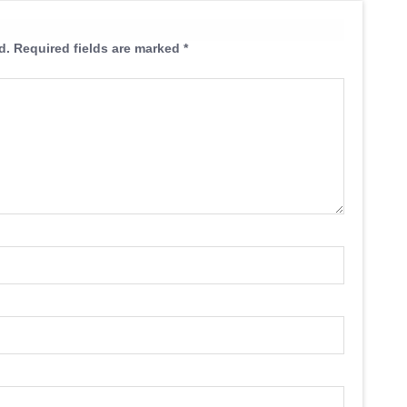
d.
Required fields are marked
*