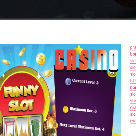
pr
bo
slo
slo
sl
htt
bo
slo
sb
ma
sl
ma