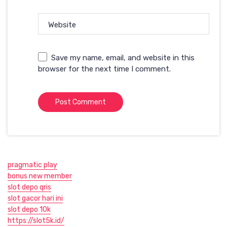
Website
Save my name, email, and website in this
browser for the next time I comment.
pragmatic play
bonus new member
slot depo qris
slot gacor hari ini
slot depo 10k
https://slot5k.id/