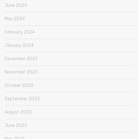
June 2024
May 2024
February 2024
January 2024
December 2023
November 2023
October 2023
September 2023
August 2023
June 2023
May 2023