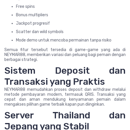
Free spins
Bonus multipliers
Jackpot progresif
Scatter dan wild symbols
Mode demo untuk mencoba permainan tanpa risiko
Semua fitur tersebut tersedia di game-game yang ada di
NEYMAR88, memberikan variasi dan peluang bagi pemain dengan
berbagai strategi.
Sistem Deposit dan
Transaksi yang Praktis
NEYMAR88 memudahkan proses deposit dan withdraw melalui
metode pembayaran modern, termasuk QRIS. Transaksi yang
cepat dan aman mendukung kenyamanan pemain dalam
mengakses pilihan game terbaik kapan pun diinginkan.
Server Thailand dan
Jepang yang Stabil