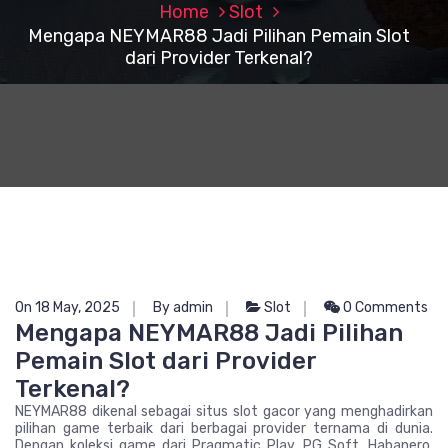
Home
Slot
Mengapa NEYMAR88 Jadi Pilihan Pemain Slot
dari Provider Terkenal?
On 18 May, 2025
By admin
Slot
0 Comments
Mengapa NEYMAR88 Jadi Pilihan
Pemain Slot dari Provider
Terkenal?
NEYMAR88 dikenal sebagai situs slot gacor yang menghadirkan
pilihan game terbaik dari berbagai provider ternama di dunia.
Dengan koleksi game dari Pragmatic Play, PG Soft, Habanero,