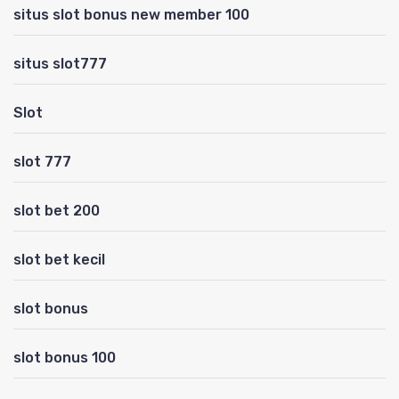
situs slot bonus new member 100
situs slot777
Slot
slot 777
slot bet 200
slot bet kecil
slot bonus
slot bonus 100