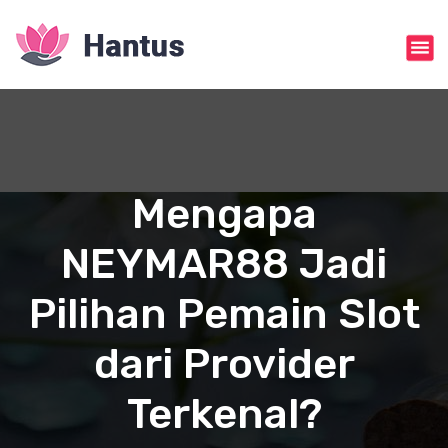
S
k
i
p
t
o
c
o
n
Mengapa
t
e
NEYMAR88 Jadi
n
t
Pilihan Pemain Slot
dari Provider
Terkenal?