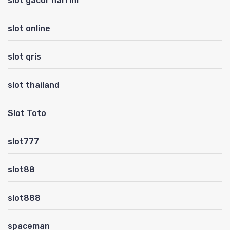
slot gacor hari ini
slot online
slot qris
slot thailand
Slot Toto
slot777
slot88
slot888
spaceman