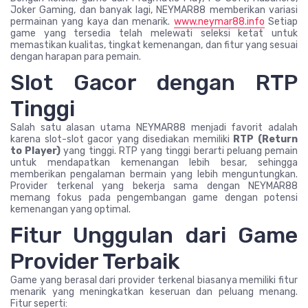
Joker Gaming, dan banyak lagi, NEYMAR88 memberikan variasi
permainan yang kaya dan menarik.
www.neymar88.info
Setiap
game yang tersedia telah melewati seleksi ketat untuk
memastikan kualitas, tingkat kemenangan, dan fitur yang sesuai
dengan harapan para pemain.
Slot Gacor dengan RTP
Tinggi
Salah satu alasan utama NEYMAR88 menjadi favorit adalah
karena slot-slot gacor yang disediakan memiliki
RTP (Return
to Player)
yang tinggi. RTP yang tinggi berarti peluang pemain
untuk mendapatkan kemenangan lebih besar, sehingga
memberikan pengalaman bermain yang lebih menguntungkan.
Provider terkenal yang bekerja sama dengan NEYMAR88
memang fokus pada pengembangan game dengan potensi
kemenangan yang optimal.
Fitur Unggulan dari Game
Provider Terbaik
Game yang berasal dari provider terkenal biasanya memiliki fitur
menarik yang meningkatkan keseruan dan peluang menang.
Fitur seperti: