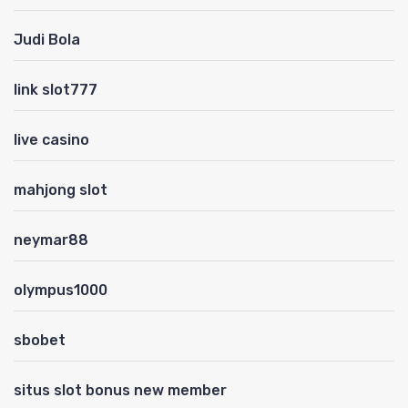
Judi Bola
link slot777
live casino
mahjong slot
neymar88
olympus1000
sbobet
situs slot bonus new member