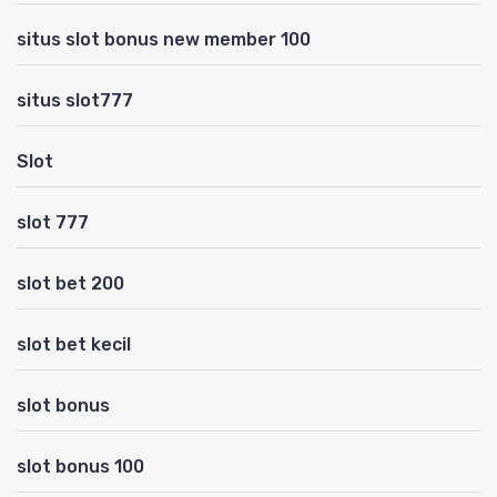
situs slot bonus new member 100
situs slot777
Slot
slot 777
slot bet 200
slot bet kecil
slot bonus
slot bonus 100