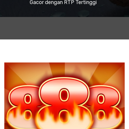
Gacor dengan RTP Tertinggi