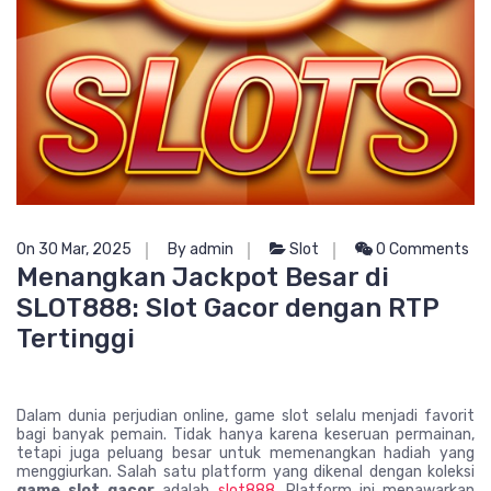
On 30 Mar, 2025
By admin
Slot
0 Comments
Menangkan Jackpot Besar di
SLOT888: Slot Gacor dengan RTP
Tertinggi
Dalam dunia perjudian online, game slot selalu menjadi favorit
bagi banyak pemain. Tidak hanya karena keseruan permainan,
tetapi juga peluang besar untuk memenangkan hadiah yang
menggiurkan. Salah satu platform yang dikenal dengan koleksi
game slot gacor
adalah
slot888
. Platform ini menawarkan