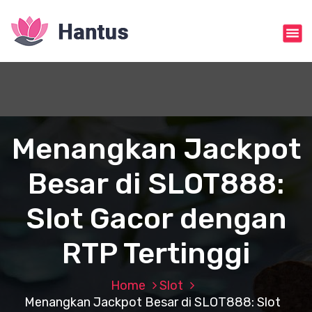
S
k
i
p
t
o
c
o
n
Menangkan Jackpot
t
e
Besar di SLOT888:
n
t
Slot Gacor dengan
RTP Tertinggi
Home
Slot
Menangkan Jackpot Besar di SLOT888: Slot