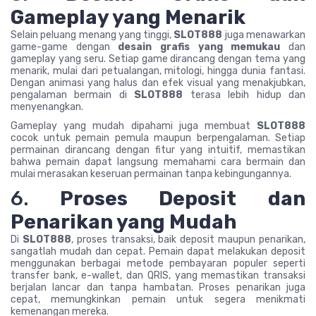
Gameplay yang Menarik
Selain peluang menang yang tinggi,
SLOT888
juga menawarkan
game-game dengan
desain grafis yang memukau
dan
gameplay yang seru. Setiap game dirancang dengan tema yang
menarik, mulai dari petualangan, mitologi, hingga dunia fantasi.
Dengan animasi yang halus dan efek visual yang menakjubkan,
pengalaman bermain di
SLOT888
terasa lebih hidup dan
menyenangkan.
Gameplay yang mudah dipahami juga membuat
SLOT888
cocok untuk pemain pemula maupun berpengalaman. Setiap
permainan dirancang dengan fitur yang intuitif, memastikan
bahwa pemain dapat langsung memahami cara bermain dan
mulai merasakan keseruan permainan tanpa kebingungannya.
6.
Proses Deposit dan
Penarikan yang Mudah
Di
SLOT888
, proses transaksi, baik deposit maupun penarikan,
sangatlah mudah dan cepat. Pemain dapat melakukan deposit
menggunakan berbagai metode pembayaran populer seperti
transfer bank, e-wallet, dan QRIS, yang memastikan transaksi
berjalan lancar dan tanpa hambatan. Proses penarikan juga
cepat, memungkinkan pemain untuk segera menikmati
kemenangan mereka.