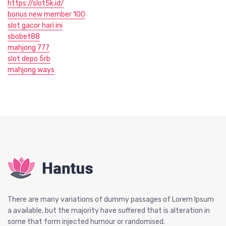
https://slot5k.id/
bonus new member 100
slot gacor hari ini
sbobet88
mahjong 777
slot depo 5rb
mahjong ways
There are many variations of dummy passages of Lorem Ipsum
a available, but the majority have suffered that is alteration in
some that form injected humour or randomised.