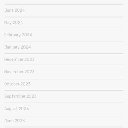
June 2024
May 2024
February 2024
January 2024
December 2023
November 2023
October 2023
September 2023
August 2023
June 2023