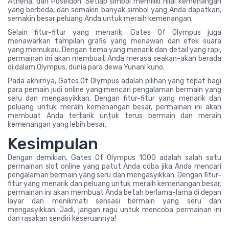
Athena, dan Poseidon. Setiap simbol memiliki nilai kemenangan
yang berbeda, dan semakin banyak simbol yang Anda dapatkan,
semakin besar peluang Anda untuk meraih kemenangan.
Selain fitur-fitur yang menarik, Gates Of Olympus juga
menawarkan tampilan grafis yang menawan dan efek suara
yang memukau. Dengan tema yang menarik dan detail yang rapi,
permainan ini akan membuat Anda merasa seakan-akan berada
di dalam Olympus, dunia para dewa Yunani kuno.
Pada akhirnya, Gates Of Olympus adalah pilihan yang tepat bagi
para pemain judi online yang mencari pengalaman bermain yang
seru dan mengasyikkan. Dengan fitur-fitur yang menarik dan
peluang untuk meraih kemenangan besar, permainan ini akan
membuat Anda tertarik untuk terus bermain dan meraih
kemenangan yang lebih besar.
Kesimpulan
Dengan demikian, Gates Of Olympus 1000 adalah salah satu
permainan slot online yang patut Anda coba jika Anda mencari
pengalaman bermain yang seru dan mengasyikkan. Dengan fitur-
fitur yang menarik dan peluang untuk meraih kemenangan besar,
permainan ini akan membuat Anda betah berlama-lama di depan
layar dan menikmati sensasi bermain yang seru dan
mengasyikkan. Jadi, jangan ragu untuk mencoba permainan ini
dan rasakan sendiri keseruannya!