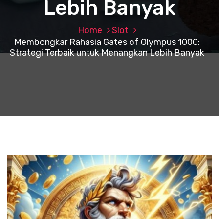
Lebih Banyak
Home
Slot
Membongkar Rahasia Gates of Olympus 1000:
Strategi Terbaik untuk Menangkan Lebih Banyak