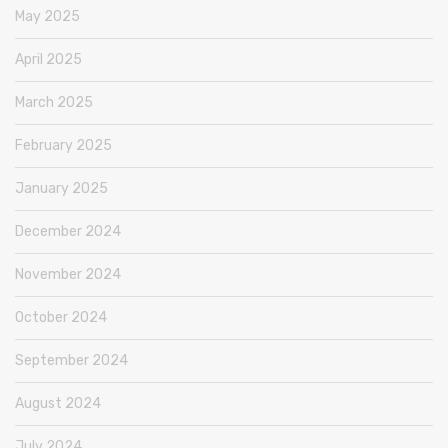
May 2025
April 2025
March 2025
February 2025
January 2025
December 2024
November 2024
October 2024
September 2024
August 2024
July 2024