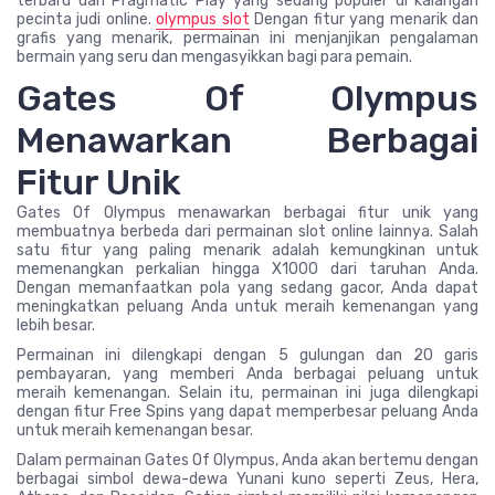
terbaru dari Pragmatic Play yang sedang populer di kalangan
pecinta judi online.
olympus slot
Dengan fitur yang menarik dan
grafis yang menarik, permainan ini menjanjikan pengalaman
bermain yang seru dan mengasyikkan bagi para pemain.
Gates Of Olympus
Menawarkan Berbagai
Fitur Unik
Gates Of Olympus menawarkan berbagai fitur unik yang
membuatnya berbeda dari permainan slot online lainnya. Salah
satu fitur yang paling menarik adalah kemungkinan untuk
memenangkan perkalian hingga X1000 dari taruhan Anda.
Dengan memanfaatkan pola yang sedang gacor, Anda dapat
meningkatkan peluang Anda untuk meraih kemenangan yang
lebih besar.
Permainan ini dilengkapi dengan 5 gulungan dan 20 garis
pembayaran, yang memberi Anda berbagai peluang untuk
meraih kemenangan. Selain itu, permainan ini juga dilengkapi
dengan fitur Free Spins yang dapat memperbesar peluang Anda
untuk meraih kemenangan besar.
Dalam permainan Gates Of Olympus, Anda akan bertemu dengan
berbagai simbol dewa-dewa Yunani kuno seperti Zeus, Hera,