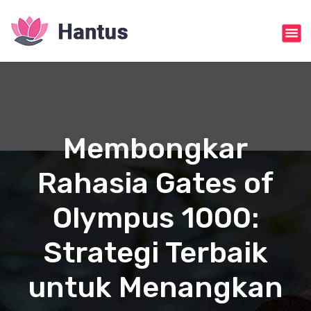
S
k
i
p
t
o
c
o
n
Membongkar
t
e
Rahasia Gates of
n
t
Olympus 1000:
Strategi Terbaik
untuk Menangkan