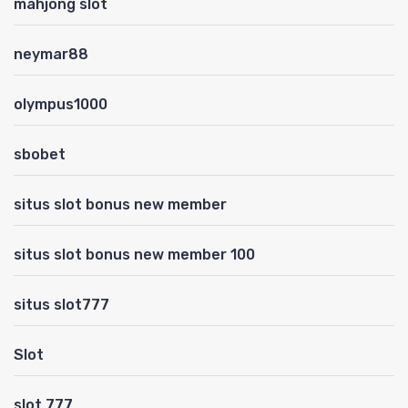
mahjong slot
neymar88
olympus1000
sbobet
situs slot bonus new member
situs slot bonus new member 100
situs slot777
Slot
slot 777