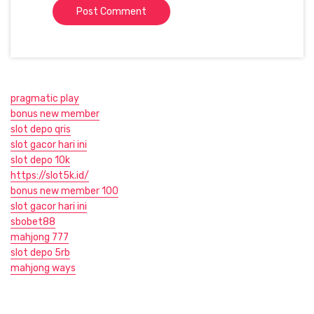
pragmatic play
bonus new member
slot depo qris
slot gacor hari ini
slot depo 10k
https://slot5k.id/
bonus new member 100
slot gacor hari ini
sbobet88
mahjong 777
slot depo 5rb
mahjong ways