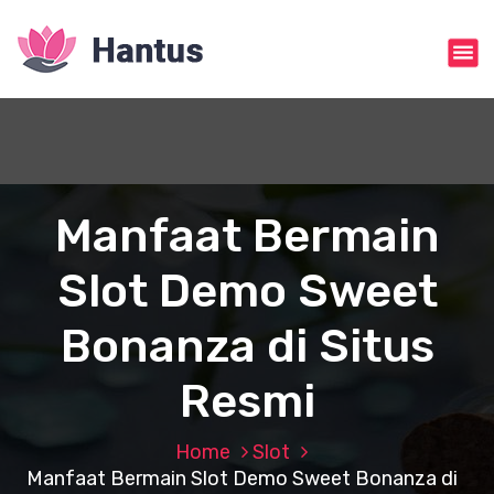
S
k
i
p
t
o
c
o
n
Manfaat Bermain
t
e
Slot Demo Sweet
n
t
Bonanza di Situs
Resmi
Home
Slot
Manfaat Bermain Slot Demo Sweet Bonanza di