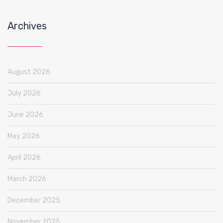
Archives
August 2026
July 2026
June 2026
May 2026
April 2026
March 2026
December 2025
November 2025