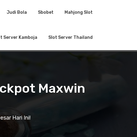
Judi Bola
Sbobet
Mahjong Slot
ot Server Kamboja
Slot Server Thailand
Jackpot Maxwin
ar Hari Ini!