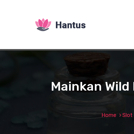
S
k
i
p
t
o
c
o
n
t
e
n
Mainkan Wild 
t
Home
Slot