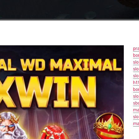
pr
bo
slo
slo
sl
htt
bo
slo
sb
ma
sl
ma