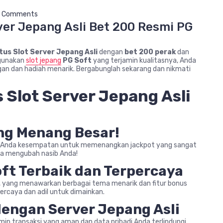
 Comments
ver Jepang Asli Bet 200 Resmi PG
tus Slot Server Jepang Asli
dengan
bet 200 perak
dan
gunakan
slot jepang
PG Soft
yang terjamin kualitasnya, Anda
an dan hadiah menarik. Bergabunglah sekarang dan nikmati
 Slot Server Jepang Asli
ang Menang Besar!
Anda kesempatan untuk memenangkan jackpot yang sangat
isa mengubah nasib Anda!
oft Terbaik dan Terpercaya
, yang menawarkan berbagai tema menarik dan fitur bonus
ercaya dan adil untuk dimainkan.
engan Server Jepang Asli
min transaksi yang aman dan data pribadi Anda terlindungi