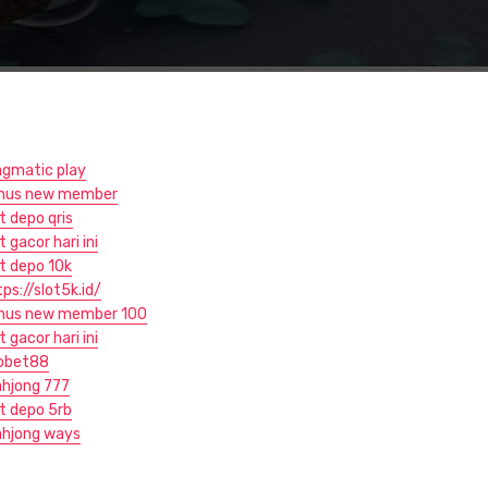
agmatic play
nus new member
t depo qris
t gacor hari ini
ot depo 10k
ps://slot5k.id/
nus new member 100
t gacor hari ini
obet88
hjong 777
ot depo 5rb
hjong ways