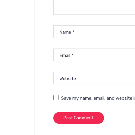
Name
*
Email
*
Website
Save my name, email, and website i