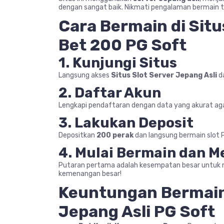
dengan sangat baik. Nikmati pengalaman bermain t
Cara Bermain di Situ
Bet 200 PG Soft
1. Kunjungi Situs
Langsung akses
Situs Slot Server Jepang Asli
d
2. Daftar Akun
Lengkapi pendaftaran dengan data yang akurat aga
3. Lakukan Deposit
Depositkan
200 perak
dan langsung bermain slot 
4. Mulai Bermain dan 
Putaran pertama adalah kesempatan besar untuk me
kemenangan besar!
Keuntungan Bermain 
Jepang Asli PG Soft