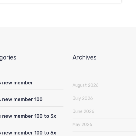
gories
Archives
s new member
August 2026
July 2026
s new member 100
June 2026
 new member 100 to 3x
May 2026
 new member 100 to 5x