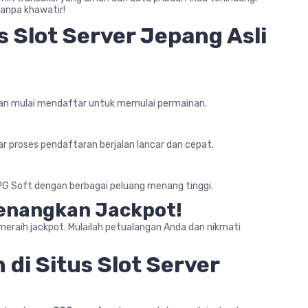
anpa khawatir!
s Slot Server Jepang Asli
an mulai mendaftar untuk memulai permainan.
r proses pendaftaran berjalan lancar dan cepat.
PG Soft dengan berbagai peluang menang tinggi.
Menangkan Jackpot!
raih jackpot. Mulailah petualangan Anda dan nikmati
di Situs Slot Server