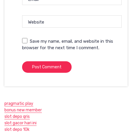
Website
Save my name, email, and website in this
browser for the next time I comment.
pragmatic play
bonus new member
slot depo qris
slot gacor hari ini
slot depo 10k