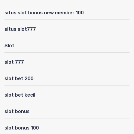
situs slot bonus new member 100
situs slot777
Slot
slot 777
slot bet 200
slot bet kecil
slot bonus
slot bonus 100