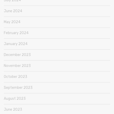
July 2024
June 2024
May 2024
February 2024
January 2024
December 2023
November 2023
October 2023
September 2023
August 2023
June 2023