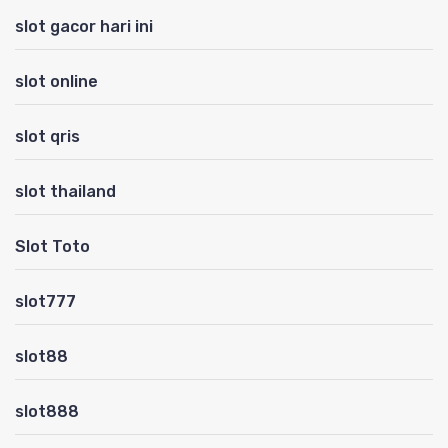
slot gacor hari ini
slot online
slot qris
slot thailand
Slot Toto
slot777
slot88
slot888