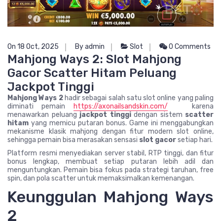
On 18 Oct, 2025
By admin
Slot
0 Comments
Mahjong Ways 2: Slot Mahjong
Gacor Scatter Hitam Peluang
Jackpot Tinggi
Mahjong Ways 2
hadir sebagai salah satu slot online yang paling
diminati pemain
https://axonailsandskin.com/
karena
menawarkan peluang
jackpot tinggi
dengan sistem
scatter
hitam
yang memicu putaran bonus. Game ini menggabungkan
mekanisme klasik mahjong dengan fitur modern slot online,
sehingga pemain bisa merasakan sensasi
slot gacor
setiap hari.
Platform resmi menyediakan server stabil, RTP tinggi, dan fitur
bonus lengkap, membuat setiap putaran lebih adil dan
menguntungkan. Pemain bisa fokus pada strategi taruhan, free
spin, dan pola scatter untuk memaksimalkan kemenangan.
Keunggulan Mahjong Ways
2