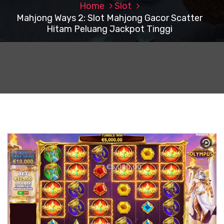
Home
Slot
Mahjong Ways 2: Slot Mahjong Gacor Scatter
Hitam Peluang Jackpot Tinggi