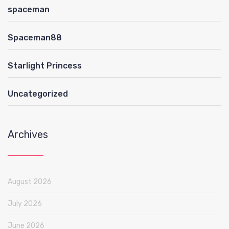
spaceman
Spaceman88
Starlight Princess
Uncategorized
Archives
August 2026
July 2026
June 2026