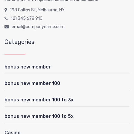
198 Collins St, Melbourne, NY
12) 345 678 910
email@companyname.com
Categories
bonus new member
bonus new member 100
bonus new member 100 to 3x
bonus new member 100 to 5x
Casino