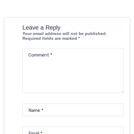
Leave a Reply
Your email address will not be published.
Required fields are marked
*
Comment
*
Name
*
Email
*