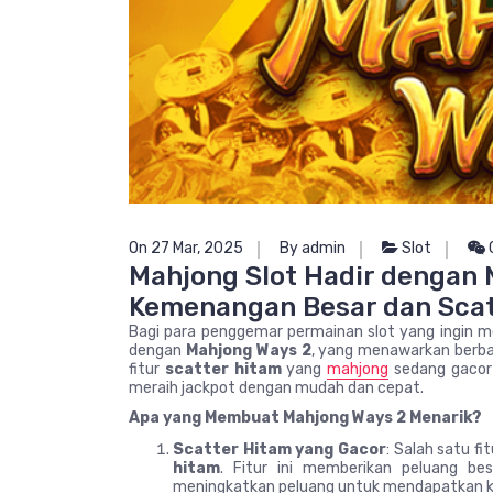
On 27 Mar, 2025
By admin
Slot
Mahjong Slot Hadir dengan
Kemenangan Besar dan Scatt
Bagi para penggemar permainan slot yang ingin 
dengan
Mahjong Ways 2
, yang menawarkan berb
fitur
scatter hitam
yang
mahjong
sedang gacor 
meraih jackpot dengan mudah dan cepat.
Apa yang Membuat Mahjong Ways 2 Menarik?
Scatter Hitam yang Gacor
: Salah satu fi
hitam
. Fitur ini memberikan peluang b
meningkatkan peluang untuk mendapatkan k