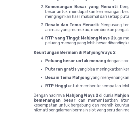
Kemenangan Besar yang Menanti
: Den
besar untuk mendapatkan kemenangan bes
menginginkan hasil maksimal dari setiap puta
Desain dan Tema Menarik
: Mengusung tem
animasi yang memukau, memberikan pengala
RTP yang Tinggi
:
Mahjong Ways 2
juga m
peluang menang yang lebih besar dibandingka
Keuntungan Bermain di Mahjong Ways 2
Peluang besar untuk menang
dengan scatt
Putaran gratis
yang bisa meningkatkan k
Desain tema Mahjong
yang menyenangkan 
RTP tinggi
untuk memberi kesempatan lebih
Dengan hadirnya
Mahjong Ways 2
di dunia
Mahjon
kemenangan besar
dan memanfaatkan fit
kesempatan untuk bergabung dan meraih keuntun
nikmati pengalaman bermain slot yang seru dan m