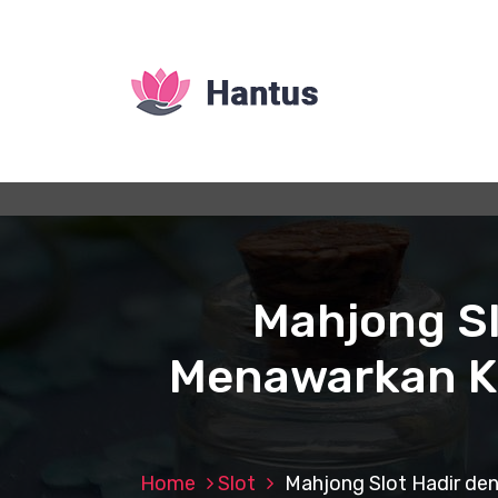
S
k
i
p
t
o
c
o
n
t
e
n
Mahjong Sl
t
Menawarkan K
Home
Slot
Mahjong Slot Hadir de