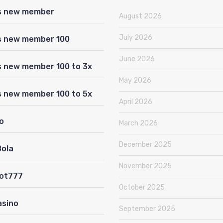
s new member
August 2026
July 2026
s new member 100
June 2026
 new member 100 to 3x
May 2026
 new member 100 to 5x
April 2026
o
March 2026
December 2025
Bola
November 2025
lot777
October 2025
asino
September 2025