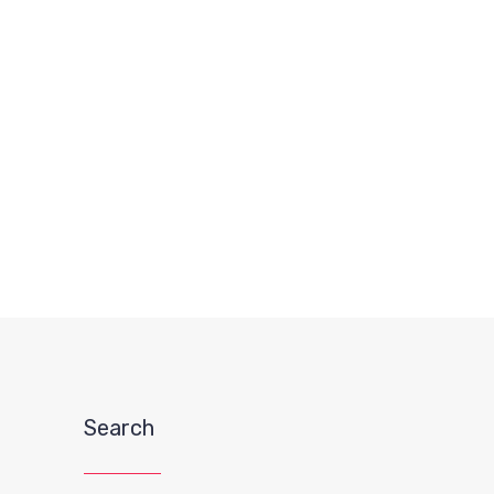
Search