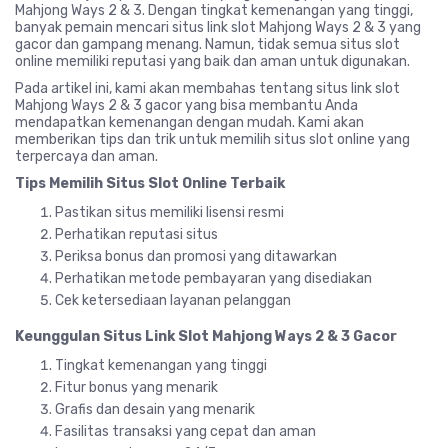
Mahjong Ways 2 & 3. Dengan tingkat kemenangan yang tinggi,
banyak pemain mencari situs link slot Mahjong Ways 2 & 3 yang
gacor dan gampang menang. Namun, tidak semua situs slot
online memiliki reputasi yang baik dan aman untuk digunakan.
Pada artikel ini, kami akan membahas tentang situs link slot
Mahjong Ways 2 & 3 gacor yang bisa membantu Anda
mendapatkan kemenangan dengan mudah. Kami akan
memberikan tips dan trik untuk memilih situs slot online yang
terpercaya dan aman.
Tips Memilih Situs Slot Online Terbaik
Pastikan situs memiliki lisensi resmi
Perhatikan reputasi situs
Periksa bonus dan promosi yang ditawarkan
Perhatikan metode pembayaran yang disediakan
Cek ketersediaan layanan pelanggan
Keunggulan Situs Link Slot Mahjong Ways 2 & 3 Gacor
Tingkat kemenangan yang tinggi
Fitur bonus yang menarik
Grafis dan desain yang menarik
Fasilitas transaksi yang cepat dan aman