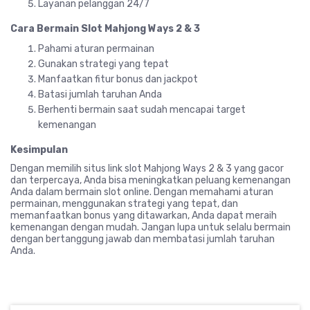
Layanan pelanggan 24/7
Cara Bermain Slot Mahjong Ways 2 & 3
Pahami aturan permainan
Gunakan strategi yang tepat
Manfaatkan fitur bonus dan jackpot
Batasi jumlah taruhan Anda
Berhenti bermain saat sudah mencapai target
kemenangan
Kesimpulan
Dengan memilih situs link slot Mahjong Ways 2 & 3 yang gacor
dan terpercaya, Anda bisa meningkatkan peluang kemenangan
Anda dalam bermain slot online. Dengan memahami aturan
permainan, menggunakan strategi yang tepat, dan
memanfaatkan bonus yang ditawarkan, Anda dapat meraih
kemenangan dengan mudah. Jangan lupa untuk selalu bermain
dengan bertanggung jawab dan membatasi jumlah taruhan
Anda.