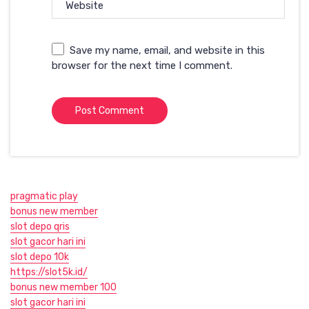
Website
Save my name, email, and website in this
browser for the next time I comment.
pragmatic play
bonus new member
slot depo qris
slot gacor hari ini
slot depo 10k
https://slot5k.id/
bonus new member 100
slot gacor hari ini