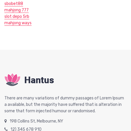
sbobet88
mahjong 777
slot depo 5rb
mahjong ways
There are many variations of dummy passages of Lorem Ipsum
a available, but the majority have suffered that is alteration in
some that form injected humour or randomised.
198 Collins St, Melbourne, NY
12) 345 678 910