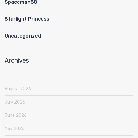
Spaceman88
Starlight Princess
Uncategorized
Archives
August 2026
July 2026
June 2026
May 2026