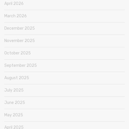
April 2026
March 2026
December 2025
November 2025
October 2025
September 2025
August 2025
July 2025
June 2025
May 2025
April 2025