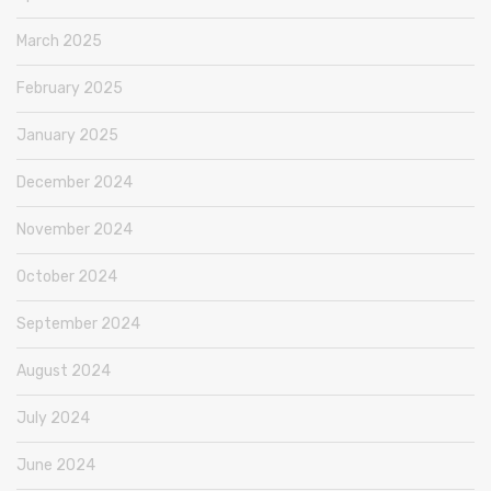
March 2025
February 2025
January 2025
December 2024
November 2024
October 2024
September 2024
August 2024
July 2024
June 2024