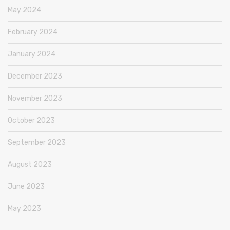
May 2024
February 2024
January 2024
December 2023
November 2023
October 2023
September 2023
August 2023
June 2023
May 2023