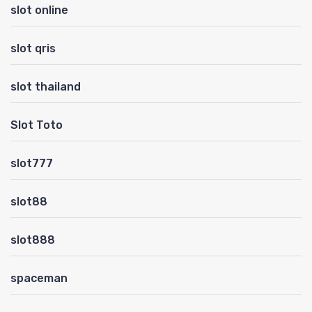
slot online
slot qris
slot thailand
Slot Toto
slot777
slot88
slot888
spaceman