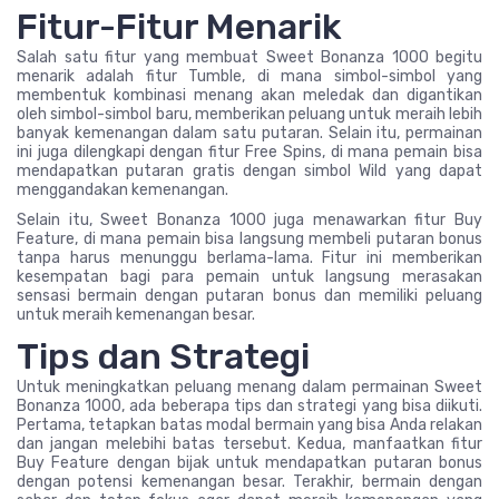
Fitur-Fitur Menarik
Salah satu fitur yang membuat Sweet Bonanza 1000 begitu
menarik adalah fitur Tumble, di mana simbol-simbol yang
membentuk kombinasi menang akan meledak dan digantikan
oleh simbol-simbol baru, memberikan peluang untuk meraih lebih
banyak kemenangan dalam satu putaran. Selain itu, permainan
ini juga dilengkapi dengan fitur Free Spins, di mana pemain bisa
mendapatkan putaran gratis dengan simbol Wild yang dapat
menggandakan kemenangan.
Selain itu, Sweet Bonanza 1000 juga menawarkan fitur Buy
Feature, di mana pemain bisa langsung membeli putaran bonus
tanpa harus menunggu berlama-lama. Fitur ini memberikan
kesempatan bagi para pemain untuk langsung merasakan
sensasi bermain dengan putaran bonus dan memiliki peluang
untuk meraih kemenangan besar.
Tips dan Strategi
Untuk meningkatkan peluang menang dalam permainan Sweet
Bonanza 1000, ada beberapa tips dan strategi yang bisa diikuti.
Pertama, tetapkan batas modal bermain yang bisa Anda relakan
dan jangan melebihi batas tersebut. Kedua, manfaatkan fitur
Buy Feature dengan bijak untuk mendapatkan putaran bonus
dengan potensi kemenangan besar. Terakhir, bermain dengan