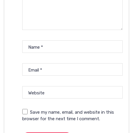
Name
*
Email
*
Website
Save my name, email, and website in this
browser for the next time I comment.