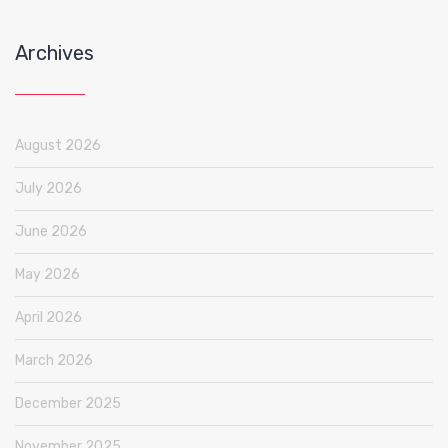
Archives
August 2026
July 2026
June 2026
May 2026
April 2026
March 2026
December 2025
November 2025