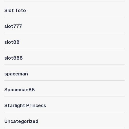
Slot Toto
slot777
slot88
slot888
spaceman
Spaceman88
Starlight Princess
Uncategorized