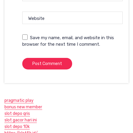
Website
Save my name, email, and website in this
browser for the next time I comment.
pragmatic play
bonus new member
slot depo qris
slot gacor hari ini
slot depo 10k