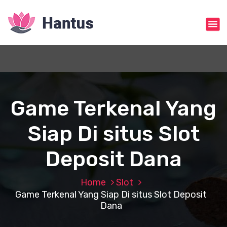
S
k
i
p
t
o
c
o
n
Game Terkenal Yang
t
e
Siap Di situs Slot
n
t
Deposit Dana
Home
Slot
Game Terkenal Yang Siap Di situs Slot Deposit
Dana