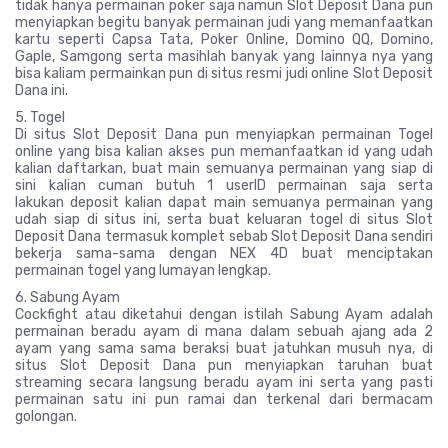
tidak hanya permainan poker saja namun Slot Deposit Dana pun
menyiapkan begitu banyak permainan judi yang memanfaatkan
kartu seperti Capsa Tata, Poker Online, Domino QQ, Domino,
Gaple, Samgong serta masihlah banyak yang lainnya nya yang
bisa kaliam permainkan pun di situs resmi judi online Slot Deposit
Dana ini.
5. Togel
Di situs Slot Deposit Dana pun menyiapkan permainan Togel
online yang bisa kalian akses pun memanfaatkan id yang udah
kalian daftarkan, buat main semuanya permainan yang siap di
sini kalian cuman butuh 1 userID permainan saja serta
lakukan deposit kalian dapat main semuanya permainan yang
udah siap di situs ini, serta buat keluaran togel di situs Slot
Deposit Dana termasuk komplet sebab Slot Deposit Dana sendiri
bekerja sama-sama dengan NEX 4D buat menciptakan
permainan togel yang lumayan lengkap.
6. Sabung Ayam
Cockfight atau diketahui dengan istilah Sabung Ayam adalah
permainan beradu ayam di mana dalam sebuah ajang ada 2
ayam yang sama sama beraksi buat jatuhkan musuh nya, di
situs Slot Deposit Dana pun menyiapkan taruhan buat
streaming secara langsung beradu ayam ini serta yang pasti
permainan satu ini pun ramai dan terkenal dari bermacam
golongan.