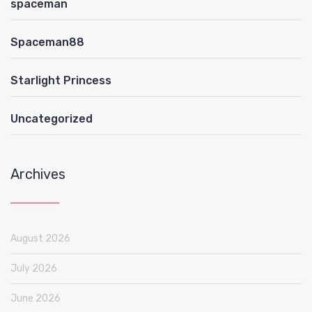
spaceman
Spaceman88
Starlight Princess
Uncategorized
Archives
August 2026
July 2026
June 2026