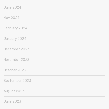
June 2024
May 2024
February 2024
January 2024
December 2023
November 2023
October 2023
September 2023
August 2023
June 2023