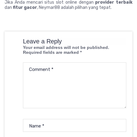
Jika Anda mencari situs slot online dengan
provider terbaik
dan
fitur gacor
, Neymar88 adalah pilihan yang tepat.
Leave a Reply
Your email address will not be published.
Required fields are marked
*
Comment
*
Name
*