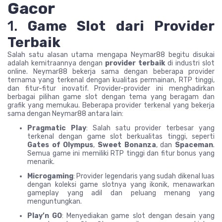
Gacor
1.
Game Slot dari Provider
Terbaik
Salah satu alasan utama mengapa Neymar88 begitu disukai
adalah kemitraannya dengan
provider terbaik
di industri slot
online. Neymar88 bekerja sama dengan beberapa provider
ternama yang terkenal dengan kualitas permainan, RTP tinggi,
dan fitur-fitur inovatif. Provider-provider ini menghadirkan
berbagai pilihan game slot dengan tema yang beragam dan
grafik yang memukau. Beberapa provider terkenal yang bekerja
sama dengan Neymar88 antara lain:
Pragmatic Play
: Salah satu provider terbesar yang
terkenal dengan game slot berkualitas tinggi, seperti
Gates of Olympus
,
Sweet Bonanza
, dan
Spaceman
.
Semua game ini memiliki RTP tinggi dan fitur bonus yang
menarik.
Microgaming
: Provider legendaris yang sudah dikenal luas
dengan koleksi game slotnya yang ikonik, menawarkan
gameplay yang adil dan peluang menang yang
menguntungkan.
Play’n GO
: Menyediakan game slot dengan desain yang