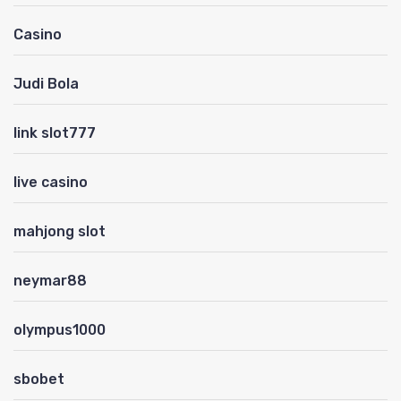
Casino
Judi Bola
link slot777
live casino
mahjong slot
neymar88
olympus1000
sbobet