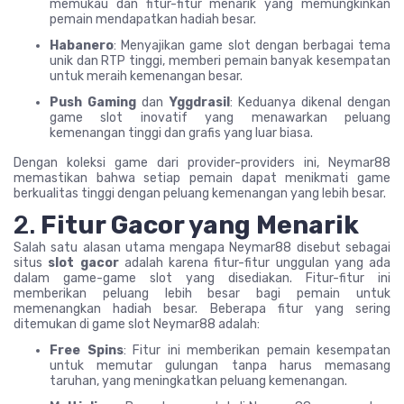
memukau dan fitur-fitur menarik yang memungkinkan
pemain mendapatkan hadiah besar.
Habanero
: Menyajikan game slot dengan berbagai tema
unik dan RTP tinggi, memberi pemain banyak kesempatan
untuk meraih kemenangan besar.
Push Gaming
dan
Yggdrasil
: Keduanya dikenal dengan
game slot inovatif yang menawarkan peluang
kemenangan tinggi dan grafis yang luar biasa.
Dengan koleksi game dari provider-providers ini, Neymar88
memastikan bahwa setiap pemain dapat menikmati game
berkualitas tinggi dengan peluang kemenangan yang lebih besar.
2.
Fitur Gacor yang Menarik
Salah satu alasan utama mengapa Neymar88 disebut sebagai
situs
slot gacor
adalah karena fitur-fitur unggulan yang ada
dalam game-game slot yang disediakan. Fitur-fitur ini
memberikan peluang lebih besar bagi pemain untuk
memenangkan hadiah besar. Beberapa fitur yang sering
ditemukan di game slot Neymar88 adalah:
Free Spins
: Fitur ini memberikan pemain kesempatan
untuk memutar gulungan tanpa harus memasang
taruhan, yang meningkatkan peluang kemenangan.