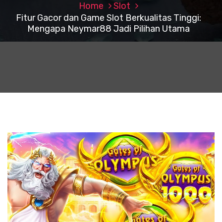
Home
Slot
Fitur Gacor dan Game Slot Berkualitas Tinggi:
Mengapa Neymar88 Jadi Pilihan Utama