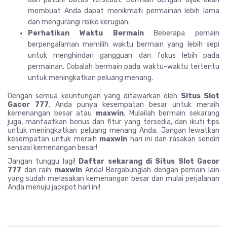
membuat Anda dapat menikmati permainan lebih lama
dan mengurangi risiko kerugian.
Perhatikan Waktu Bermain
Beberapa pemain
berpengalaman memilih waktu bermain yang lebih sepi
untuk menghindari gangguan dan fokus lebih pada
permainan. Cobalah bermain pada waktu-waktu tertentu
untuk meningkatkan peluang menang.
Dengan semua keuntungan yang ditawarkan oleh
Situs Slot
Gacor 777
, Anda punya kesempatan besar untuk meraih
kemenangan besar atau
maxwin
. Mulailah bermain sekarang
juga, manfaatkan bonus dan fitur yang tersedia, dan ikuti tips
untuk meningkatkan peluang menang Anda. Jangan lewatkan
kesempatan untuk meraih
maxwin
hari ini dan rasakan sendiri
sensasi kemenangan besar!
Jangan tunggu lagi!
Daftar sekarang di Situs Slot Gacor
777
dan raih
maxwin
Anda! Bergabunglah dengan pemain lain
yang sudah merasakan kemenangan besar dan mulai perjalanan
Anda menuju jackpot hari ini!