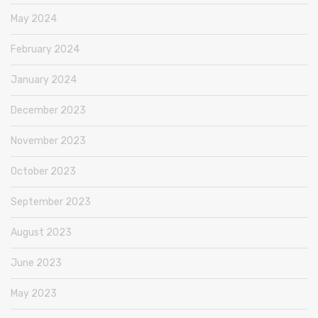
May 2024
February 2024
January 2024
December 2023
November 2023
October 2023
September 2023
August 2023
June 2023
May 2023