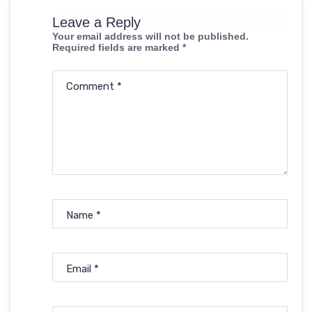
Leave a Reply
Your email address will not be published.
Required fields are marked
*
Comment
*
Name
*
Email
*