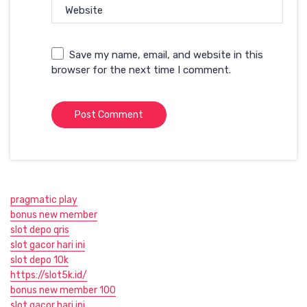
Website
Save my name, email, and website in this
browser for the next time I comment.
pragmatic play
bonus new member
slot depo qris
slot gacor hari ini
slot depo 10k
https://slot5k.id/
bonus new member 100
slot gacor hari ini