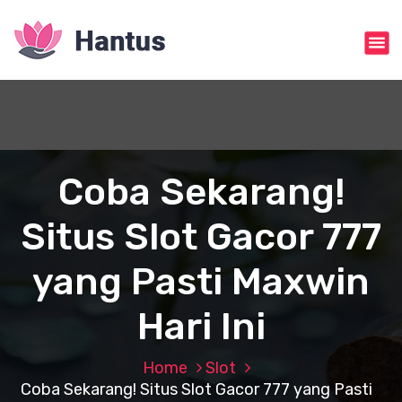
S
k
i
p
t
o
c
o
n
Coba Sekarang!
t
e
Situs Slot Gacor 777
n
t
yang Pasti Maxwin
Hari Ini
Home
Slot
Coba Sekarang! Situs Slot Gacor 777 yang Pasti