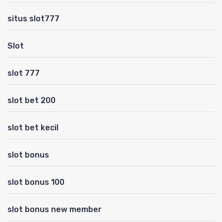
situs slot777
Slot
slot 777
slot bet 200
slot bet kecil
slot bonus
slot bonus 100
slot bonus new member