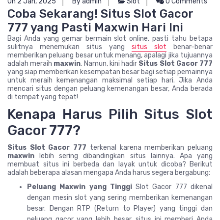
On 2 Jan, 2025
By admin
Slot
0 Comments
Coba Sekarang! Situs Slot Gacor
777 yang Pasti Maxwin Hari Ini
Bagi Anda yang gemar bermain slot online, pasti tahu betapa
sulitnya menemukan situs yang
situs slot
benar-benar
memberikan peluang besar untuk menang, apalagi jika tujuannya
adalah meraih
maxwin
. Namun, kini hadir
Situs Slot Gacor 777
yang siap memberikan kesempatan besar bagi setiap pemainnya
untuk meraih kemenangan maksimal setiap hari. Jika Anda
mencari situs dengan peluang kemenangan besar, Anda berada
di tempat yang tepat!
Kenapa Harus Pilih Situs Slot
Gacor 777?
Situs Slot Gacor 777
terkenal karena memberikan peluang
maxwin
lebih sering dibandingkan situs lainnya. Apa yang
membuat situs ini berbeda dan layak untuk dicoba? Berikut
adalah beberapa alasan mengapa Anda harus segera bergabung:
Peluang Maxwin yang Tinggi
Slot Gacor 777 dikenal
dengan mesin slot yang sering memberikan kemenangan
besar. Dengan RTP (Return to Player) yang tinggi dan
peluang gacor yang lebih besar, situs ini memberi Anda