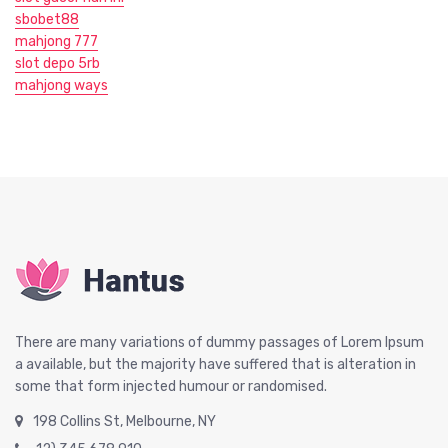
sbobet88
mahjong 777
slot depo 5rb
mahjong ways
There are many variations of dummy passages of Lorem Ipsum
a available, but the majority have suffered that is alteration in
some that form injected humour or randomised.
198 Collins St, Melbourne, NY