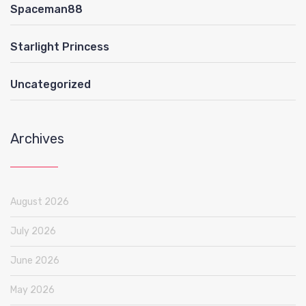
Spaceman88
Starlight Princess
Uncategorized
Archives
August 2026
July 2026
June 2026
May 2026