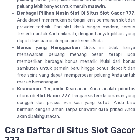
peluang lebih banyak untuk meraih
maxwin
.
Berbagai Pilihan Mesin Slot
Di
Situs Slot Gacor 777
,
Anda dapat menemukan berbagai jenis permainan slot dari
provider terbaik. Dari slot klasik hingga modern, semua
tersedia untuk Anda nikmati, dengan banyak pilihan yang
dapat disesuaikan dengan preferensi Anda.
Bonus yang Menggiurkan
Situs ini tidak hanya
menawarkan peluang menang besar, tetapi juga
memberikan berbagai bonus menarik. Mulai dari bonus
sambutan untuk pemain baru hingga bonus deposit dan
free spins yang dapat memperbesar peluang Anda untuk
meraih kemenangan.
Keamanan Terjamin
Keamanan Anda adalah prioritas
utama di
Slot Gacor 777
. Dengan sistem keamanan yang
canggih dan proses verifikasi yang ketat, Anda bisa
bermain dengan aman tanpa khawatir data pribadi Anda
akan disalahgunakan.
Cara Daftar di Situs Slot Gacor