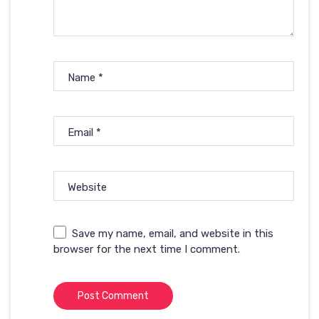
Name
*
Email
*
Website
Save my name, email, and website in this
browser for the next time I comment.