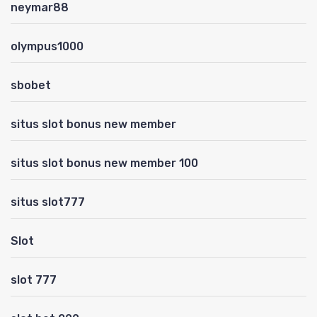
neymar88
olympus1000
sbobet
situs slot bonus new member
situs slot bonus new member 100
situs slot777
Slot
slot 777