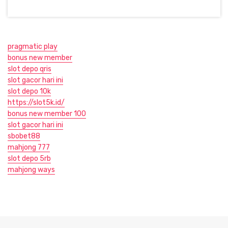
pragmatic play
bonus new member
slot depo qris
slot gacor hari ini
slot depo 10k
https://slot5k.id/
bonus new member 100
slot gacor hari ini
sbobet88
mahjong 777
slot depo 5rb
mahjong ways