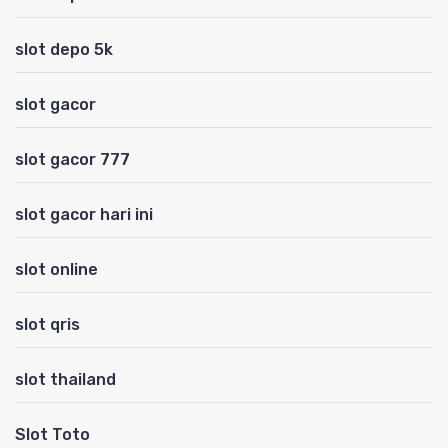
slot depo 5k
slot gacor
slot gacor 777
slot gacor hari ini
slot online
slot qris
slot thailand
Slot Toto