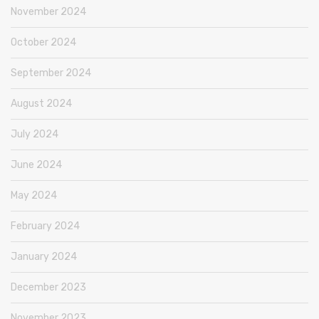
November 2024
October 2024
September 2024
August 2024
July 2024
June 2024
May 2024
February 2024
January 2024
December 2023
November 2023