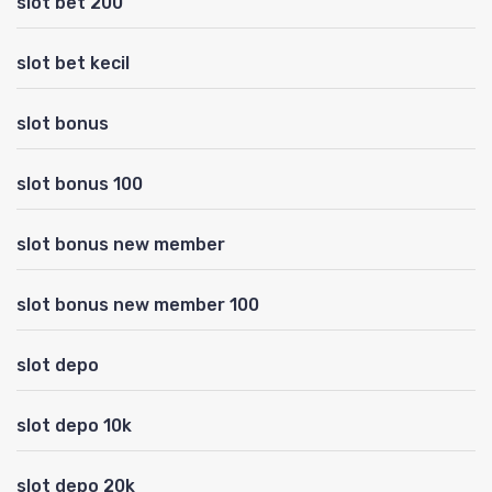
slot bet 200
slot bet kecil
slot bonus
slot bonus 100
slot bonus new member
slot bonus new member 100
slot depo
slot depo 10k
slot depo 20k