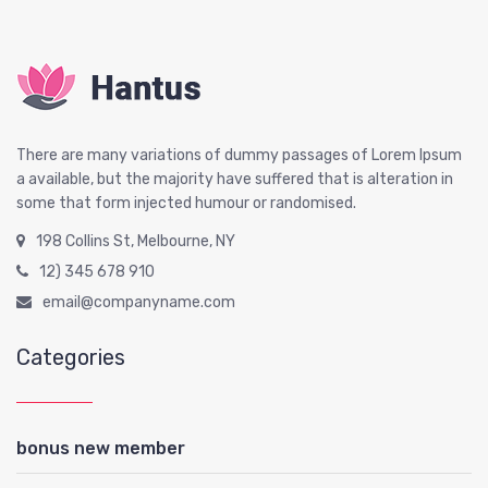
There are many variations of dummy passages of Lorem Ipsum
a available, but the majority have suffered that is alteration in
some that form injected humour or randomised.
198 Collins St, Melbourne, NY
12) 345 678 910
email@companyname.com
Categories
bonus new member