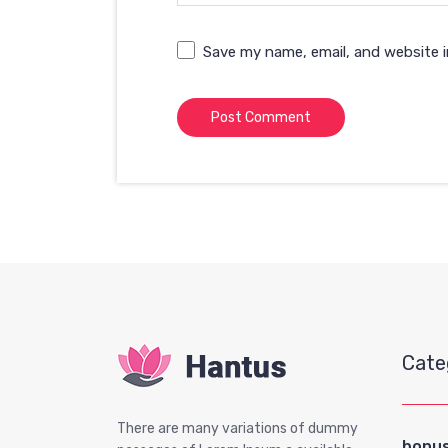
Save my name, email, and website i
Cate
There are many variations of dummy
bonu