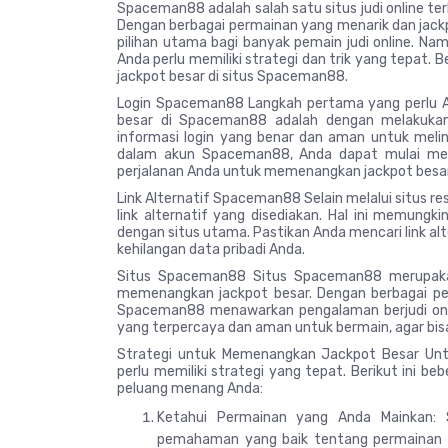
Spaceman88 adalah salah satu situs judi online t
Dengan berbagai permainan yang menarik dan jack
pilihan utama bagi banyak pemain judi online. N
Anda perlu memiliki strategi dan trik yang tepat
jackpot besar di situs Spaceman88.
Login Spaceman88 Langkah pertama yang perlu A
besar di Spaceman88 adalah dengan melakukan
informasi login yang benar dan aman untuk melin
dalam akun Spaceman88, Anda dapat mulai men
perjalanan Anda untuk memenangkan jackpot besar
Link Alternatif Spaceman88 Selain melalui situs r
link alternatif yang disediakan. Hal ini memung
dengan situs utama. Pastikan Anda mencari link a
kehilangan data pribadi Anda.
Situs Spaceman88 Situs Spaceman88 merupaka
memenangkan jackpot besar. Dengan berbagai pe
Spaceman88 menawarkan pengalaman berjudi onli
yang terpercaya dan aman untuk bermain, agar bi
Strategi untuk Memenangkan Jackpot Besar Un
perlu memiliki strategi yang tepat. Berikut ini 
peluang menang Anda:
Ketahui Permainan yang Anda Mainkan: 
pemahaman yang baik tentang permainan ya