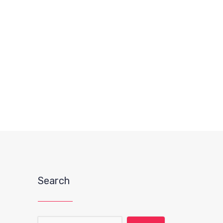
Search