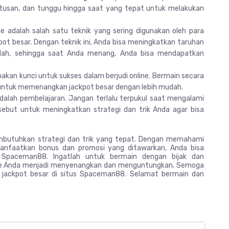
usan, dan tunggu hingga saat yang tepat untuk melakukan
le adalah salah satu teknik yang sering digunakan oleh para
ot besar. Dengan teknik ini, Anda bisa meningkatkan taruhan
alah, sehingga saat Anda menang, Anda bisa mendapatkan
akan kunci untuk sukses dalam berjudi online. Bermain secara
 untuk memenangkan jackpot besar dengan lebih mudah.
adalah pembelajaran. Jangan terlalu terpukul saat mengalami
sebut untuk meningkatkan strategi dan trik Anda agar bisa
butuhkan strategi dan trik yang tepat. Dengan memahami
anfaatkan bonus dan promosi yang ditawarkan, Anda bisa
Spaceman88. Ingatlah untuk bermain dengan bijak dan
line Anda menjadi menyenangkan dan menguntungkan. Semoga
h jackpot besar di situs Spaceman88. Selamat bermain dan