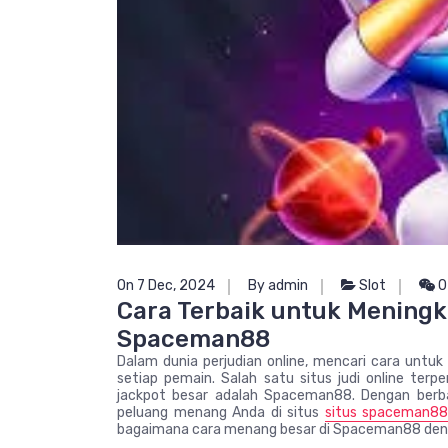
On 7 Dec, 2024
By admin
Slot
0
Cara Terbaik untuk Mening
Spaceman88
Dalam dunia perjudian online, mencari cara unt
setiap pemain. Salah satu situs judi online 
jackpot besar adalah Spaceman88. Dengan berba
peluang menang Anda di situs
situs spaceman8
bagaimana cara menang besar di Spaceman88 dengan