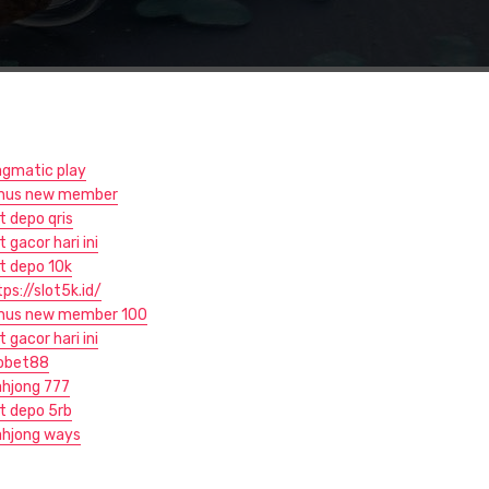
agmatic play
nus new member
t depo qris
t gacor hari ini
ot depo 10k
ps://slot5k.id/
nus new member 100
t gacor hari ini
obet88
hjong 777
ot depo 5rb
hjong ways