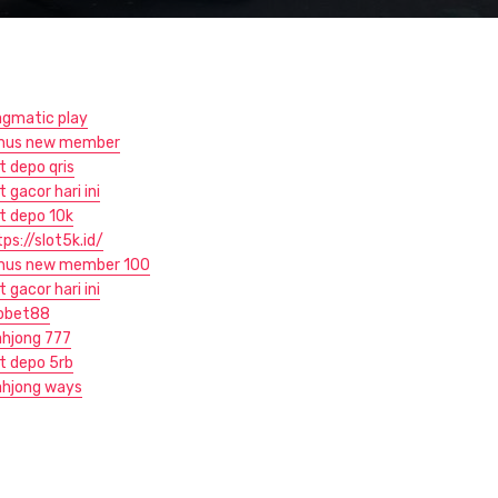
agmatic play
nus new member
t depo qris
t gacor hari ini
ot depo 10k
ps://slot5k.id/
nus new member 100
t gacor hari ini
obet88
hjong 777
ot depo 5rb
hjong ways