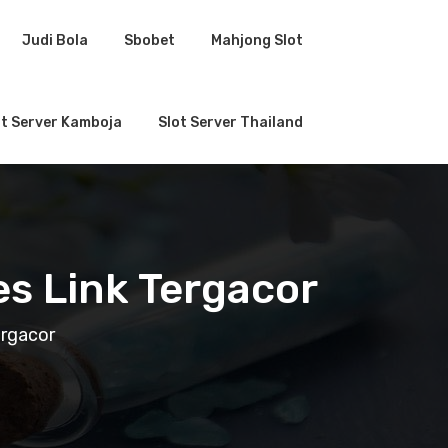
Judi Bola
Sbobet
Mahjong Slot
ot Server Kamboja
Slot Server Thailand
s Link Tergacor
ergacor