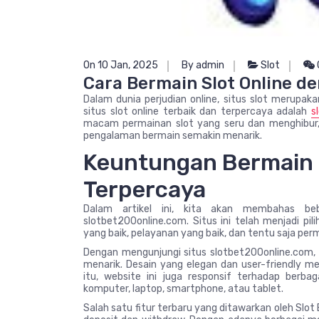
On 10 Jan, 2025
By admin
Slot
Cara Bermain Slot Online d
Dalam dunia perjudian online, situs slot merupak
situs slot online terbaik dan terpercaya adalah
s
macam permainan slot yang seru dan menghibur,
pengalaman bermain semakin menarik.
Keuntungan Bermain d
Terpercaya
Dalam artikel ini, kita akan membahas be
slotbet200online.com. Situs ini telah menjadi pi
yang baik, pelayanan yang baik, dan tentu saja pe
Dengan mengunjungi situs slotbet200online.com,
menarik. Desain yang elegan dan user-friendly
itu, website ini juga responsif terhadap berb
komputer, laptop, smartphone, atau tablet.
Salah satu fitur terbaru yang ditawarkan oleh Sl