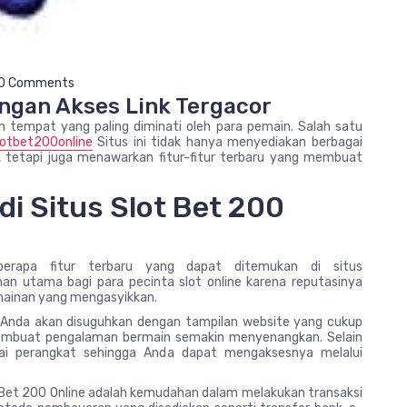
0 Comments
engan Akses Link Tergacor
an tempat yang paling diminati oleh para pemain. Salah satu
lotbet200online
Situs ini tidak hanya menyediakan berbagai
 tetapi juga menawarkan fitur-fitur terbaru yang membuat
i Situs Slot Bet 200
berapa fitur terbaru yang dapat ditemukan di situs
lihan utama bagi para pecinta slot online karena reputasinya
rmainan yang mengasyikkan.
 Anda akan disuguhkan dengan tampilan website yang cukup
 membuat pengalaman bermain semakin menyenangkan. Selain
agai perangkat sehingga Anda dapat mengaksesnya melalui
ot Bet 200 Online adalah kemudahan dalam melakukan transaksi