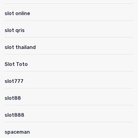
slot online
slot qris
slot thailand
Slot Toto
slot777
slot88
slot888
spaceman