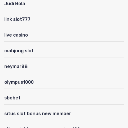
Judi Bola
link slot777
live casino
mahjong slot
neymar88
olympus1000
sbobet
situs slot bonus new member