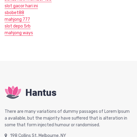
slot gacor hari ini
sbobet88
mahjong 777
slot depo 5rb
mahjong ways
There are many variations of dummy passages of Lorem Ipsum
a available, but the majority have suffered that is alteration in
some that form injected humour or randomised.
198 Collins St, Melbourne, NY