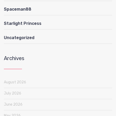
Spaceman88
Starlight Princess
Uncategorized
Archives
August 2026
July 2026
June 2026
May 2026