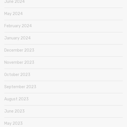
June 2024
May 2024
February 2024
January 2024
December 2023
November 2023
October 2023
September 2023
August 2023
June 2023
May 2023