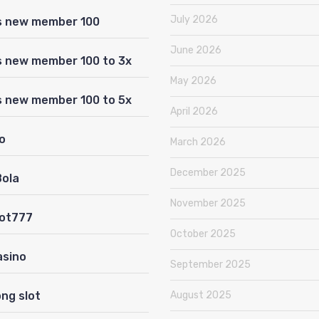
July 2026
s new member 100
June 2026
 new member 100 to 3x
May 2026
 new member 100 to 5x
April 2026
o
March 2026
December 2025
Bola
November 2025
lot777
October 2025
asino
September 2025
ng slot
August 2025