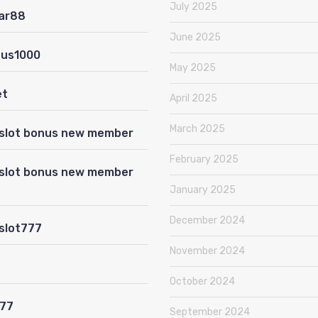
July 2025
ar88
June 2025
pus1000
May 2025
et
April 2025
March 2025
 slot bonus new member
February 2025
 slot bonus new member
January 2025
December 2024
 slot777
November 2024
October 2024
777
September 2024