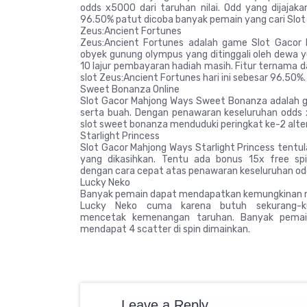
odds x5000 dari taruhan nilai. Odd yang dijajak
96.50% patut dicoba banyak pemain yang cari Slot
Zeus:Ancient Fortunes
Zeus:Ancient Fortunes adalah game Slot Gacor 
obyek gunung olympus yang ditinggali oleh dewa 
10 lajur pembayaran hadiah masih. Fitur ternama dari
slot Zeus:Ancient Fortunes hari ini sebesar 96.50%.
Sweet Bonanza Online
Slot Gacor Mahjong Ways Sweet Bonanza adalah 
serta buah. Dengan penawaran keseluruhan odds x
slot sweet bonanza menduduki peringkat ke-2 alter
Starlight Princess
Slot Gacor Mahjong Ways Starlight Princess tentu
yang dikasihkan. Tentu ada bonus 15x free s
dengan cara cepat atas penawaran keseluruhan odd
Lucky Neko
Banyak pemain dapat mendapatkan kemungkinan 
Lucky Neko cuma karena butuh sekurang-
mencetak kemenangan taruhan. Banyak pemai
mendapat 4 scatter di spin dimainkan.
Leave a Reply