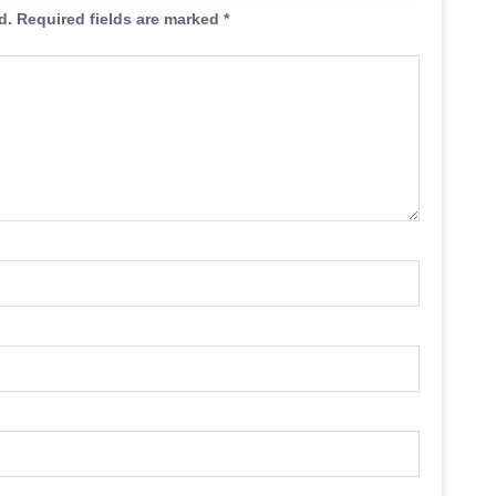
d.
Required fields are marked
*