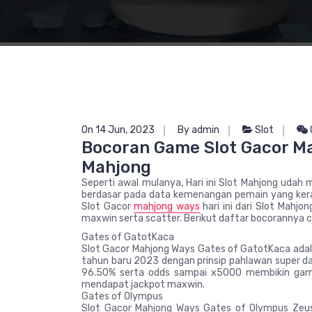
On 14 Jun, 2023
By admin
Slot
Bocoran Game Slot Gacor Mah
Mahjong
Seperti awal mulanya, Hari ini Slot Mahjong udah
berdasar pada data kemenangan pemain yang kera
Slot Gacor
mahjong ways
hari ini dari Slot Mahj
maxwin serta scatter. Berikut daftar bocorannya 
Gates of GatotKaca
Slot Gacor Mahjong Ways Gates of GatotKaca adala
tahun baru 2023 dengan prinsip pahlawan super dari
96.50% serta odds sampai x5000 membikin game 
mendapat jackpot maxwin.
Gates of Olympus
Slot Gacor Mahjong Ways Gates of Olympus Zeu