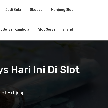
Judi Bola
Sbobet
Mahjong Slot
ot Server Kamboja
Slot Server Thailand
Hari Ini Di Slot
Slot Mahjong