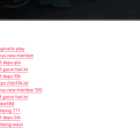
agmatic play
nus new member
t depo qris
t gacor hari ini
ot depo 10k
ps://slot5k.id/
nus new member 100
t gacor hari ini
obet88
hjong 777
ot depo 5rb
hjong ways