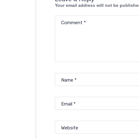
Your email address will not be publishe
Comment
*
Name
*
Email
*
Website