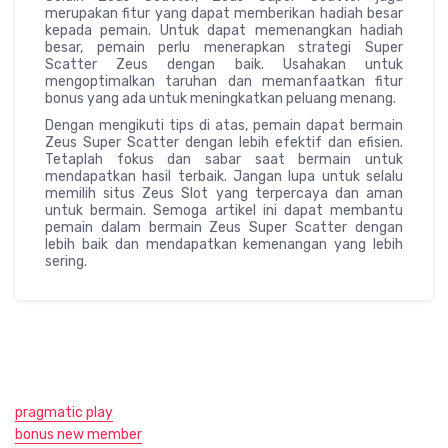
merupakan fitur yang dapat memberikan hadiah besar
kepada pemain. Untuk dapat memenangkan hadiah
besar, pemain perlu menerapkan strategi Super
Scatter Zeus dengan baik. Usahakan untuk
mengoptimalkan taruhan dan memanfaatkan fitur
bonus yang ada untuk meningkatkan peluang menang.
Dengan mengikuti tips di atas, pemain dapat bermain
Zeus Super Scatter dengan lebih efektif dan efisien.
Tetaplah fokus dan sabar saat bermain untuk
mendapatkan hasil terbaik. Jangan lupa untuk selalu
memilih situs Zeus Slot yang terpercaya dan aman
untuk bermain. Semoga artikel ini dapat membantu
pemain dalam bermain Zeus Super Scatter dengan
lebih baik dan mendapatkan kemenangan yang lebih
sering.
pragmatic play
bonus new member