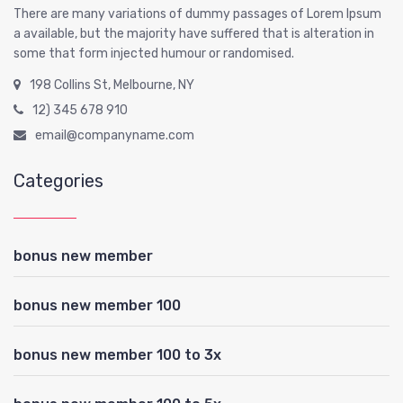
There are many variations of dummy passages of Lorem Ipsum
a available, but the majority have suffered that is alteration in
some that form injected humour or randomised.
198 Collins St, Melbourne, NY
12) 345 678 910
email@companyname.com
Categories
bonus new member
bonus new member 100
bonus new member 100 to 3x