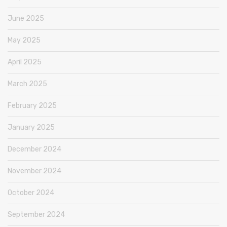
June 2025
May 2025
April 2025
March 2025
February 2025
January 2025
December 2024
November 2024
October 2024
September 2024