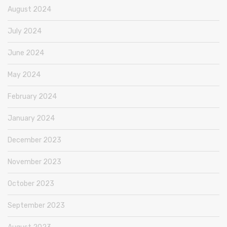
August 2024
July 2024
June 2024
May 2024
February 2024
January 2024
December 2023
November 2023
October 2023
September 2023