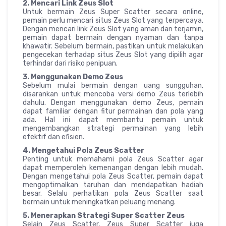
2. Mencari Link Zeus Slot
Untuk bermain Zeus Super Scatter secara online,
pemain perlu mencari situs Zeus Slot yang terpercaya.
Dengan mencari link Zeus Slot yang aman dan terjamin,
pemain dapat bermain dengan nyaman dan tanpa
khawatir. Sebelum bermain, pastikan untuk melakukan
pengecekan terhadap situs Zeus Slot yang dipilih agar
terhindar dari risiko penipuan.
3. Menggunakan Demo Zeus
Sebelum mulai bermain dengan uang sungguhan,
disarankan untuk mencoba versi demo Zeus terlebih
dahulu. Dengan menggunakan demo Zeus, pemain
dapat familiar dengan fitur permainan dan pola yang
ada. Hal ini dapat membantu pemain untuk
mengembangkan strategi permainan yang lebih
efektif dan efisien.
4. Mengetahui Pola Zeus Scatter
Penting untuk memahami pola Zeus Scatter agar
dapat memperoleh kemenangan dengan lebih mudah.
Dengan mengetahui pola Zeus Scatter, pemain dapat
mengoptimalkan taruhan dan mendapatkan hadiah
besar. Selalu perhatikan pola Zeus Scatter saat
bermain untuk meningkatkan peluang menang.
5. Menerapkan Strategi Super Scatter Zeus
Selain Zeus Scatter, Zeus Super Scatter juga