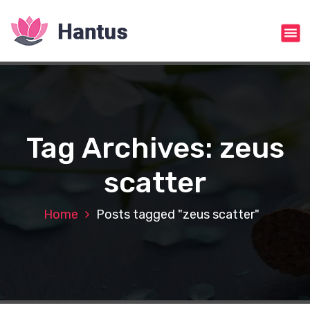
S
k
i
p
t
o
c
o
n
Tag Archives: zeus
t
e
scatter
n
t
Home
Posts tagged "zeus scatter"