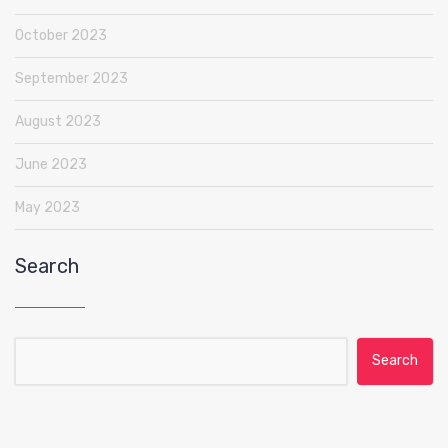
October 2023
September 2023
August 2023
June 2023
May 2023
Search
Search for: