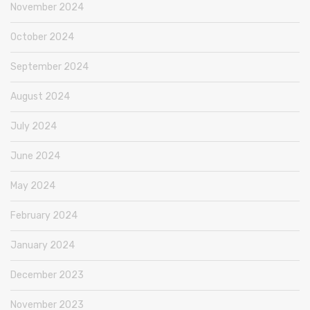
November 2024
October 2024
September 2024
August 2024
July 2024
June 2024
May 2024
February 2024
January 2024
December 2023
November 2023