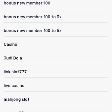
bonus new member 100
bonus new member 100 to 3x
bonus new member 100 to 5x
Casino
Judi Bola
link slot777
live casino
mahjong slot