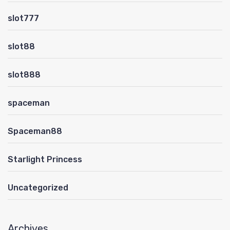
slot777
slot88
slot888
spaceman
Spaceman88
Starlight Princess
Uncategorized
Archives