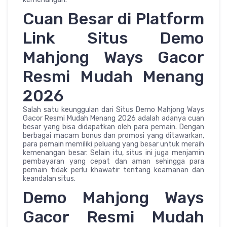
Cuan Besar di Platform
Link Situs Demo
Mahjong Ways Gacor
Resmi Mudah Menang
2026
Salah satu keunggulan dari Situs Demo Mahjong Ways
Gacor Resmi Mudah Menang 2026 adalah adanya cuan
besar yang bisa didapatkan oleh para pemain. Dengan
berbagai macam bonus dan promosi yang ditawarkan,
para pemain memiliki peluang yang besar untuk meraih
kemenangan besar. Selain itu, situs ini juga menjamin
pembayaran yang cepat dan aman sehingga para
pemain tidak perlu khawatir tentang keamanan dan
keandalan situs.
Demo Mahjong Ways
Gacor Resmi Mudah