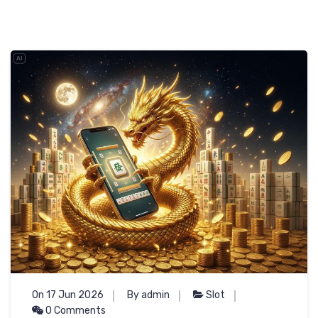
On 17 Jun 2026
By admin
Slot
0 Comments