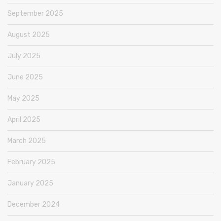
September 2025
August 2025
July 2025
June 2025
May 2025
April 2025
March 2025
February 2025
January 2025
December 2024