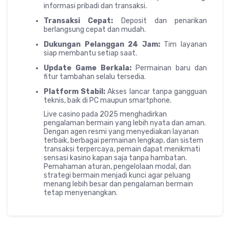
informasi pribadi dan transaksi.
Transaksi Cepat:
Deposit dan penarikan
berlangsung cepat dan mudah.
Dukungan Pelanggan 24 Jam:
Tim layanan
siap membantu setiap saat.
Update Game Berkala:
Permainan baru dan
fitur tambahan selalu tersedia.
Platform Stabil:
Akses lancar tanpa gangguan
teknis, baik di PC maupun smartphone.
Live casino pada 2025 menghadirkan
pengalaman bermain yang lebih nyata dan aman.
Dengan agen resmi yang menyediakan layanan
terbaik, berbagai permainan lengkap, dan sistem
transaksi terpercaya, pemain dapat menikmati
sensasi kasino kapan saja tanpa hambatan.
Pemahaman aturan, pengelolaan modal, dan
strategi bermain menjadi kunci agar peluang
menang lebih besar dan pengalaman bermain
tetap menyenangkan.