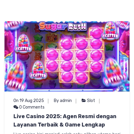
On 19 Aug 2025
By admin
Slot
0 Comments
Live Casino 2025: Agen Resmi dengan
Layanan Terbaik & Game Lengkap