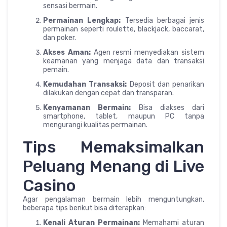
sensasi bermain.
Permainan Lengkap:
Tersedia berbagai jenis
permainan seperti roulette, blackjack, baccarat,
dan poker.
Akses Aman:
Agen resmi menyediakan sistem
keamanan yang menjaga data dan transaksi
pemain.
Kemudahan Transaksi:
Deposit dan penarikan
dilakukan dengan cepat dan transparan.
Kenyamanan Bermain:
Bisa diakses dari
smartphone, tablet, maupun PC tanpa
mengurangi kualitas permainan.
Tips Memaksimalkan
Peluang Menang di Live
Casino
Agar pengalaman bermain lebih menguntungkan,
beberapa tips berikut bisa diterapkan:
Kenali Aturan Permainan:
Memahami aturan