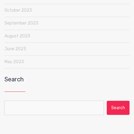
October 2023
September 2023
August 2023
June 2023
May 2023
Search
Search for: