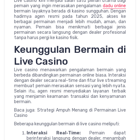
Live casino kini menjadi salah satu pilihan utama bagi
pemain yang ingin merasakan pengalaman
dadu online
bermain layaknya berada di kasino sungguhan. Dengan
hadirnya agen resmi pada tahun 2025, akses ke
berbagai permainan menjadi lebih mudah, aman, dan
nyaman. Pemain bisa menikmati berbagai jenis
permainan secara langsung dengan dealer profesional
tanpa harus pergi ke kasino fisik.
Keunggulan Bermain di
Live Casino
Live casino menawarkan pengalaman bermain yang
berbeda dibandingkan permainan online biasa. Interaksi
dengan dealer secara real-time dan fitur live streaming
membuat pemain merasakan sensasi yang lebih nyata.
Selain itu, agen resmi menyediakan layanan terbaik
yang menjamin keamanan transaksi dan kenyamanan
bermain.
Baca juga: Strategi Ampuh Menang di Permainan Live
Casino
Beberapa keunggulan bermain di live casino meliputi:
Interaksi Real-Time:
Pemain dapat
berinteraksi langsung dengan dealer, menambah