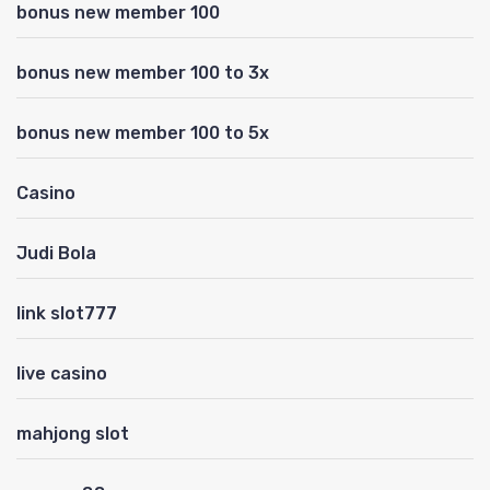
bonus new member 100
bonus new member 100 to 3x
bonus new member 100 to 5x
Casino
Judi Bola
link slot777
live casino
mahjong slot