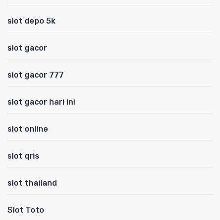
slot depo 5k
slot gacor
slot gacor 777
slot gacor hari ini
slot online
slot qris
slot thailand
Slot Toto