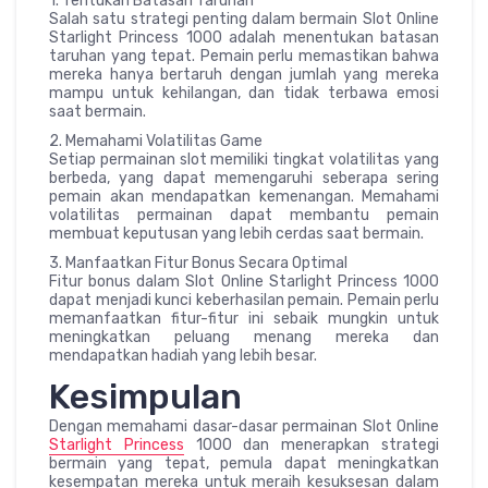
1. Tentukan Batasan Taruhan
Salah satu strategi penting dalam bermain Slot Online
Starlight Princess 1000 adalah menentukan batasan
taruhan yang tepat. Pemain perlu memastikan bahwa
mereka hanya bertaruh dengan jumlah yang mereka
mampu untuk kehilangan, dan tidak terbawa emosi
saat bermain.
2. Memahami Volatilitas Game
Setiap permainan slot memiliki tingkat volatilitas yang
berbeda, yang dapat memengaruhi seberapa sering
pemain akan mendapatkan kemenangan. Memahami
volatilitas permainan dapat membantu pemain
membuat keputusan yang lebih cerdas saat bermain.
3. Manfaatkan Fitur Bonus Secara Optimal
Fitur bonus dalam Slot Online Starlight Princess 1000
dapat menjadi kunci keberhasilan pemain. Pemain perlu
memanfaatkan fitur-fitur ini sebaik mungkin untuk
meningkatkan peluang menang mereka dan
mendapatkan hadiah yang lebih besar.
Kesimpulan
Dengan memahami dasar-dasar permainan Slot Online
Starlight Princess
1000 dan menerapkan strategi
bermain yang tepat, pemula dapat meningkatkan
kesempatan mereka untuk meraih kesuksesan dalam