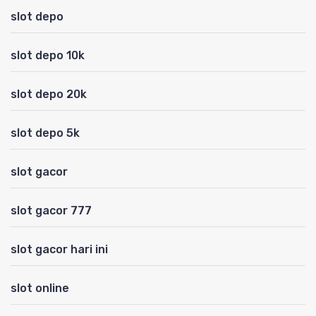
slot depo
slot depo 10k
slot depo 20k
slot depo 5k
slot gacor
slot gacor 777
slot gacor hari ini
slot online