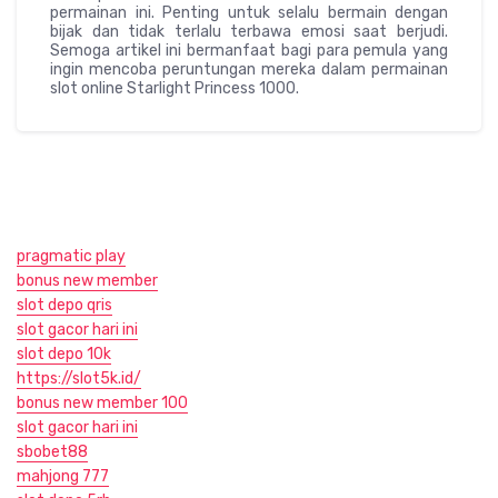
permainan ini. Penting untuk selalu bermain dengan
bijak dan tidak terlalu terbawa emosi saat berjudi.
Semoga artikel ini bermanfaat bagi para pemula yang
ingin mencoba peruntungan mereka dalam permainan
slot online Starlight Princess 1000.
pragmatic play
bonus new member
slot depo qris
slot gacor hari ini
slot depo 10k
https://slot5k.id/
bonus new member 100
slot gacor hari ini
sbobet88
mahjong 777