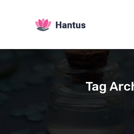
S
k
i
p
t
o
c
o
n
t
e
n
Tag Arc
t