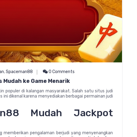
an
,
Spaceman88
0 Comments
s Mudah ke Game Menarik
n populer di kalangan masyarakat. Salah satu situs judi
tus ini dikenal karena menyediakan berbagai permainan judi
an88 Mudah Jackpot
ang memberikan pengalaman berjudi yang menyenangkan