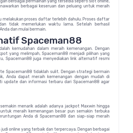
n berbagai permainan yang tersedia seperti slot online,
enawarkan berbagai keseruan dan peluang untuk meraih
 melakukan proses daftar terlebih dahulu. Proses daftar
an tidak memerlukan waktu lama. Setelah berhasil
 Anda dan mulai bermain.
rnatif Spaceman88
adalah kemudahan dalam meraih kemenangan. Dengan
kpot yang melimpah, Spaceman88 menjadi pilihan yang
itu, Spaceman88 juga menyediakan link alternatif resmi
e Spaceman88 tidaklah sulit. Dengan strategi bermain
ik, Anda dapat meraih kemenangan dengan mudah di
ti update dan informasi terbaru dari Spaceman88 agar
emakin menarik adalah adanya jackpot Maxwin hingga
g untuk meraih kemenangan besar pun semakin terbuka
beruntungan Anda di Spaceman88 dan siap-siap meraih
di online yang terbaik dan terpercaya. Dengan berbagai