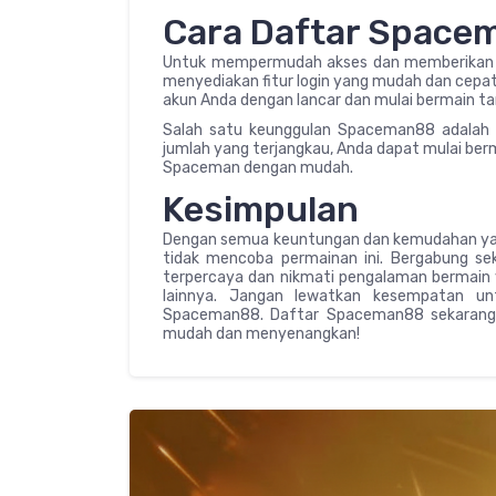
Cara Daftar Spac
Untuk mempermudah akses dan memberikan p
menyediakan fitur login yang mudah dan cepa
akun Anda dengan lancar dan mulai bermain ta
Salah satu keunggulan Spaceman88 adalah 
jumlah yang terjangkau, Anda dapat mulai b
Spaceman dengan mudah.
Kesimpulan
Dengan semua keuntungan dan kemudahan yan
tidak mencoba permainan ini. Bergabung s
terpercaya dan nikmati pengalaman bermai
lainnya. Jangan lewatkan kesempatan un
Spaceman88. Daftar Spaceman88 sekarang 
mudah dan menyenangkan!