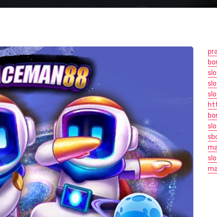
pr
bo
slo
slo
sl
htt
bo
slo
sb
ma
sl
ma