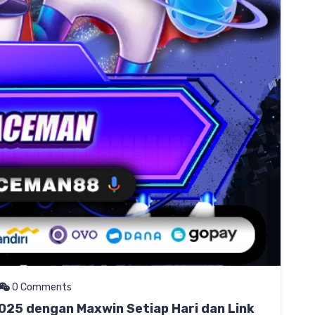
0 Comments
025 dengan Maxwin Setiap Hari dan Link