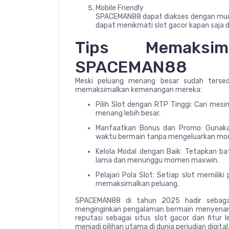
Mobile Friendly
SPACEMAN88 dapat diakses dengan muda
dapat menikmati slot gacor kapan saja 
Tips Memaksi
SPACEMAN88
Meski peluang menang besar sudah terse
memaksimalkan kemenangan mereka:
Pilih Slot dengan RTP Tinggi: Cari me
menang lebih besar.
Manfaatkan Bonus dan Promo: Gunak
waktu bermain tanpa mengeluarkan moda
Kelola Modal dengan Baik: Tetapkan b
lama dan menunggu momen maxwin.
Pelajari Pola Slot: Setiap slot memiliki
memaksimalkan peluang.
SPACEMAN88 di tahun 2025 hadir sebagai 
menginginkan pengalaman bermain menyenang
reputasi sebagai situs slot gacor dan fit
menjadi pilihan utama di dunia perjudian digital