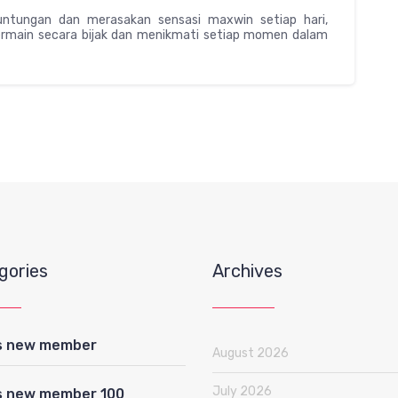
untungan dan merasakan sensasi maxwin setiap hari,
ermain secara bijak dan menikmati setiap momen dalam
gories
Archives
s new member
August 2026
July 2026
s new member 100