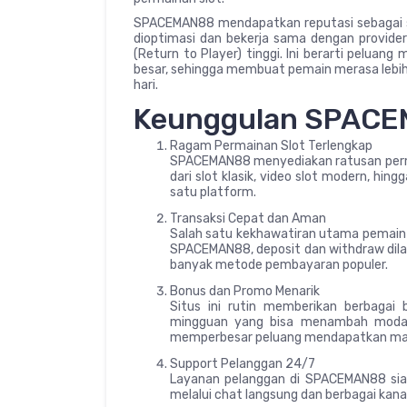
SPACEMAN88 mendapatkan reputasi sebagai si
dioptimasi dan bekerja sama dengan provid
(Return to Player) tinggi. Ini berarti pelua
besar, sehingga membuat pemain merasa lebih
hari.
Keunggulan SPACE
Ragam Permainan Slot Terlengkap
SPACEMAN88 menyediakan ratusan permain
dari slot klasik, video slot modern, hing
satu platform.
Transaksi Cepat dan Aman
Salah satu kekhawatiran utama pemain s
SPACEMAN88, deposit dan withdraw dil
banyak metode pembayaran populer.
Bonus dan Promo Menarik
Situs ini rutin memberikan berbagai 
mingguan yang bisa menambah modal
memperbesar peluang mendapatkan ma
Support Pelanggan 24/7
Layanan pelanggan di SPACEMAN88 sia
melalui chat langsung dan berbagai kanal