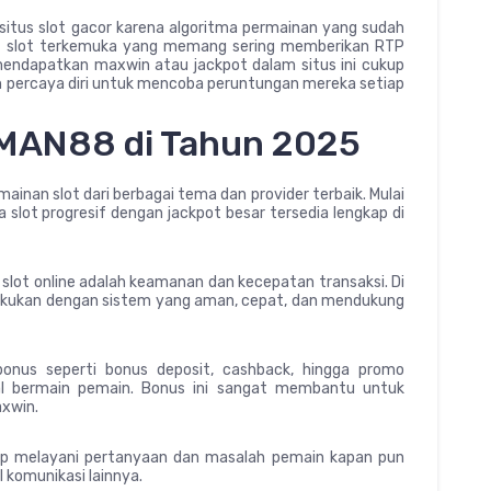
tus slot gacor karena algoritma permainan yang sudah
er slot terkemuka yang memang sering memberikan RTP
ng mendapatkan maxwin atau jackpot dalam situs ini cukup
 percaya diri untuk mencoba peruntungan mereka setiap
MAN88 di Tahun 2025
an slot dari berbagai tema dan provider terbaik. Mulai
ga slot progresif dengan jackpot besar tersedia lengkap di
lot online adalah keamanan dan kecepatan transaksi. Di
akukan dengan sistem yang aman, cepat, dan mendukung
bonus seperti bonus deposit, cashback, hingga promo
 bermain pemain. Bonus ini sangat membantu untuk
xwin.
p melayani pertanyaan dan masalah pemain kapan pun
 komunikasi lainnya.