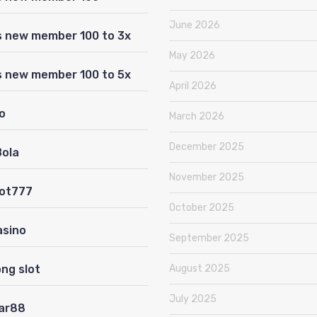
June 2026
 new member 100 to 3x
May 2026
 new member 100 to 5x
April 2026
o
March 2026
December 2025
Bola
November 2025
lot777
October 2025
asino
September 2025
ng slot
August 2025
July 2025
ar88