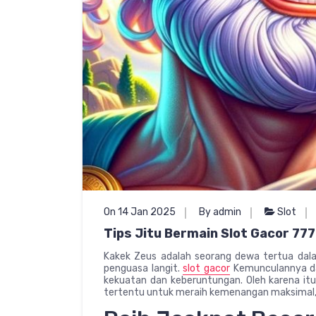
On 14 Jan 2025
By admin
Slot
Tips Jitu Bermain Slot Gacor 7
Kakek Zeus adalah seorang dewa tertua dala
penguasa langit.
slot gacor
Kemunculannya dal
kekuatan dan keberuntungan. Oleh karena itu
tertentu untuk meraih kemenangan maksimal, 