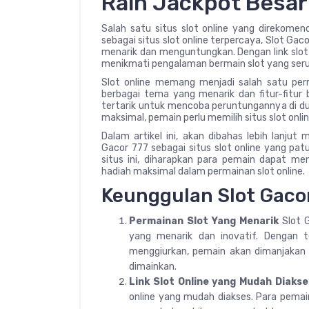
Raih Jackpot Besar 
Salah satu situs slot online yang direkomen
sebagai situs slot online terpercaya, Slot G
menarik dan menguntungkan. Dengan link slot
menikmati pengalaman bermain slot yang ser
Slot online memang menjadi salah satu perma
berbagai tema yang menarik dan fitur-fitur 
tertarik untuk mencoba peruntungannya di du
maksimal, pemain perlu memilih situs slot onlin
Dalam artikel ini, akan dibahas lebih lanj
Gacor 777 sebagai situs slot online yang pat
situs ini, diharapkan para pemain dapat 
hadiah maksimal dalam permainan slot online.
Keunggulan Slot Gaco
Permainan Slot Yang Menarik
Slot 
yang menarik dan inovatif. Dengan 
menggiurkan, pemain akan dimanjakan 
dimainkan.
Link Slot Online yang Mudah Diaks
online yang mudah diakses. Para pemain