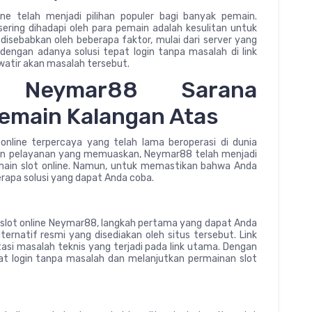
line telah menjadi pilihan populer bagi banyak pemain.
ring dihadapi oleh para pemain adalah kesulitan untuk
sa disebabkan oleh beberapa faktor, mulai dari server yang
 dengan adanya solusi tepat login tanpa masalah di link
awatir akan masalah tersebut.
if Neymar88 Sarana
emain Kalangan Atas
nline terpercaya yang telah lama beroperasi di dunia
 dan pelayanan yang memuaskan, Neymar88 telah menjadi
main slot online. Namun, untuk memastikan bahwa Anda
berapa solusi yang dapat Anda coba.
s slot online Neymar88, langkah pertama yang dapat Anda
rnatif resmi yang disediakan oleh situs tersebut. Link
tasi masalah teknis yang terjadi pada link utama. Dengan
at login tanpa masalah dan melanjutkan permainan slot