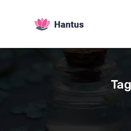
S
k
i
p
t
o
c
o
n
t
e
n
Tag
t