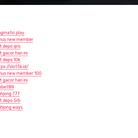
agmatic play
nus new member
t depo qris
t gacor hari ini
ot depo 10k
ps://slot5k.id/
nus new member 100
t gacor hari ini
obet88
hjong 777
ot depo 5rb
hjong ways