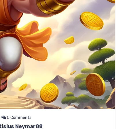
0 Comments
stisius Neymar88