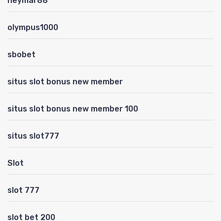
neymar88
olympus1000
sbobet
situs slot bonus new member
situs slot bonus new member 100
situs slot777
Slot
slot 777
slot bet 200