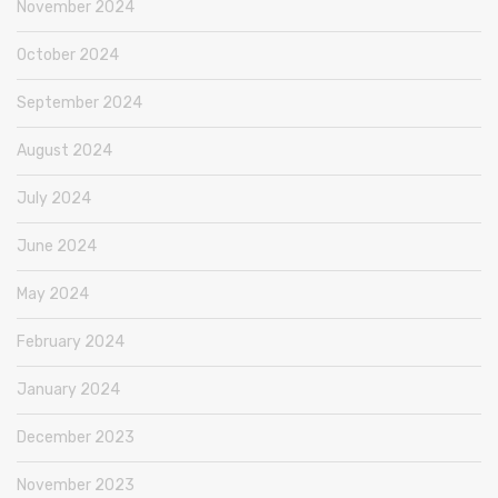
November 2024
October 2024
September 2024
August 2024
July 2024
June 2024
May 2024
February 2024
January 2024
December 2023
November 2023