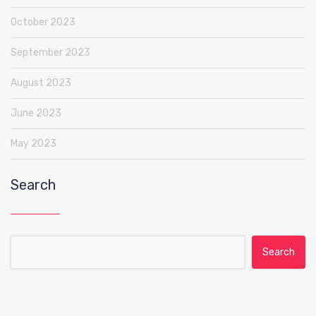
October 2023
September 2023
August 2023
June 2023
May 2023
Search
Search for: