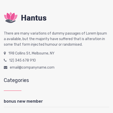
There are many variations of dummy passages of Lorem Ipsum
a available, but the majority have suffered that is alteration in
some that form injected humour or randomised.
198 Collins St, Melbourne, NY
12) 345 678 910
email@companyname.com
Categories
bonus new member