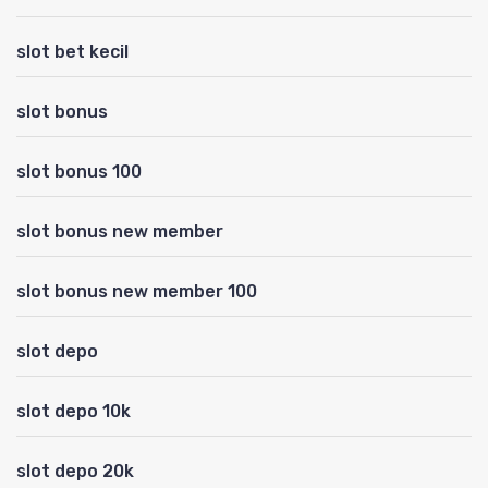
slot bet kecil
slot bonus
slot bonus 100
slot bonus new member
slot bonus new member 100
slot depo
slot depo 10k
slot depo 20k