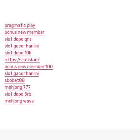
pragmatic play
bonus new member
slot depo qris
slot gacor hari ini
slot depo 10k
https://slot5k.id/
bonus new member 100
slot gacor hari ini
sbobet88
mahjong 777
slot depo 5rb
mahjong ways