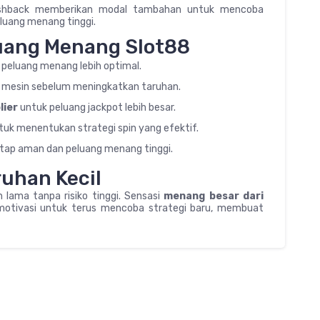
ashback memberikan modal tambahan untuk mencoba
eluang menang tinggi.
uang Menang Slot88
 peluang menang lebih optimal.
la mesin sebelum meningkatkan taruhan.
lier
untuk peluang jackpot lebih besar.
tuk menentukan strategi spin yang efektif.
tetap aman dan peluang menang tinggi.
ruhan Kecil
lama tanpa risiko tinggi. Sensasi
menang besar dari
otivasi untuk terus mencoba strategi baru, membuat