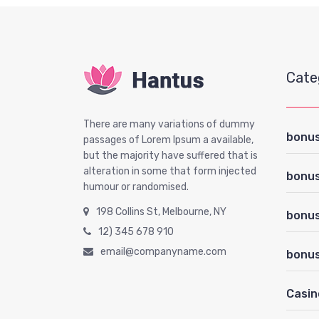
Cate
There are many variations of dummy
bonu
passages of Lorem Ipsum a available,
but the majority have suffered that is
alteration in some that form injected
bonu
humour or randomised.
198 Collins St, Melbourne, NY
bonus
12) 345 678 910
email@companyname.com
bonus
Casin