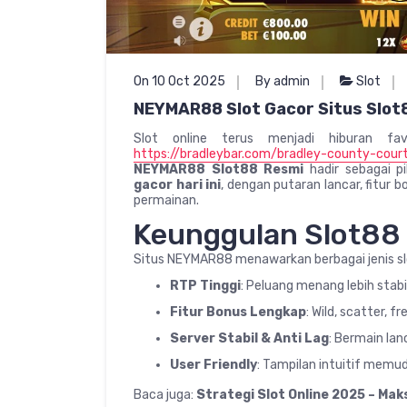
On 10 Oct 2025
By admin
Slot
NEYMAR88 Slot Gacor Situs Slot
Slot online terus menjadi hiburan f
https://bradleybar.com/bradley-county-cour
NEYMAR88 Slot88 Resmi
hadir sebagai p
gacor hari ini
, dengan putaran lancar, fitur 
permainan.
Keunggulan Slot88
Situs NEYMAR88 menawarkan berbagai jenis slo
RTP Tinggi
: Peluang menang lebih stabil
Fitur Bonus Lengkap
: Wild, scatter, 
Server Stabil & Anti Lag
: Bermain lan
User Friendly
: Tampilan intuitif memu
Baca juga:
Strategi Slot Online 2025 – Ma