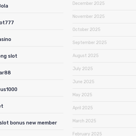
December 2025
Bola
November 2025
lot777
October 2025
asino
September 2025
ng slot
August 2025
July 2025
ar88
June 2025
pus1000
May 2025
et
April 2025
March 2025
 slot bonus new member
February 2025