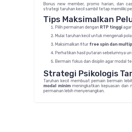
Bonus new member, promo harian, dan c
strategi taruhan kecil sambil tetap memiliki p
Tips Maksimalkan Pel
Pilih permainan dengan
RTP tinggi
agar
Mulai taruhan kecil untuk mengenali po
Maksimalkan fitur
free spin dan multip
Perhatikan hasil putaran sebelumnya un
Bermain fokus dan disiplin agar modal 
Strategi Psikologis Ta
Taruhan kecil membuat pemain bermain lebih 
modal minim
meningkatkan kepuasan dan m
permainan lebih menyenangkan.