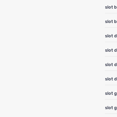
slot 
slot 
slot 
slot 
slot 
slot 
slot 
slot 