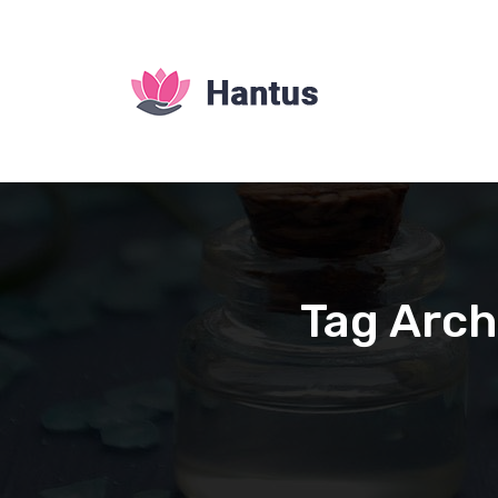
S
k
i
p
t
o
c
o
n
t
e
n
Tag Arch
t