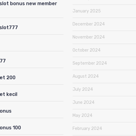
 slot bonus new member
January 2025
December 2024
 slot777
November 2024
October 2024
777
September 2024
August 2024
bet 200
July 2024
et kecil
June 2024
bonus
May 2024
bonus 100
February 2024