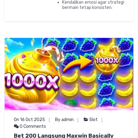
Kendalikan emosi agar strategi
bermain tetap konsisten.
On 16 Oct 2025
By admin
Slot
0 Comments
Bet 200 Langsung Maxwin Basically