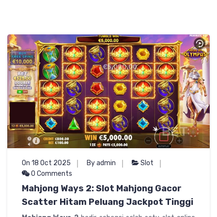
On 18 Oct 2025
By admin
Slot
0 Comments
Mahjong Ways 2: Slot Mahjong Gacor
Scatter Hitam Peluang Jackpot Tinggi