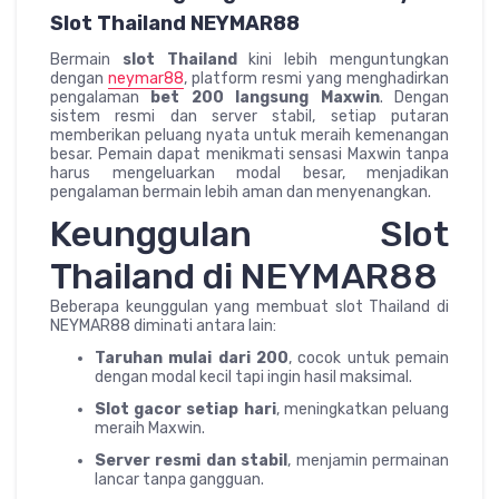
Slot Thailand NEYMAR88
Bermain
slot Thailand
kini lebih menguntungkan
dengan
neymar88
, platform resmi yang menghadirkan
pengalaman
bet 200 langsung Maxwin
. Dengan
sistem resmi dan server stabil, setiap putaran
memberikan peluang nyata untuk meraih kemenangan
besar. Pemain dapat menikmati sensasi Maxwin tanpa
harus mengeluarkan modal besar, menjadikan
pengalaman bermain lebih aman dan menyenangkan.
Keunggulan Slot
Thailand di NEYMAR88
Beberapa keunggulan yang membuat slot Thailand di
NEYMAR88 diminati antara lain:
Taruhan mulai dari 200
, cocok untuk pemain
dengan modal kecil tapi ingin hasil maksimal.
Slot gacor setiap hari
, meningkatkan peluang
meraih Maxwin.
Server resmi dan stabil
, menjamin permainan
lancar tanpa gangguan.