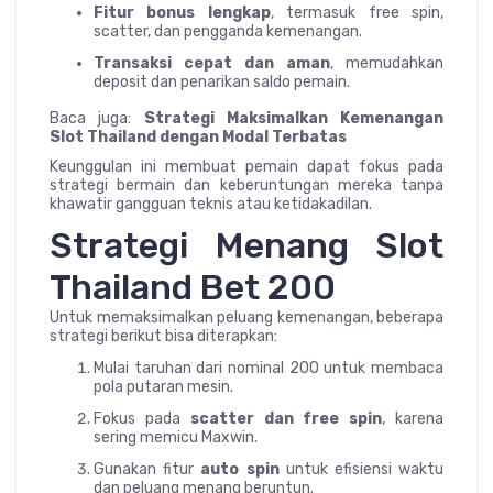
Fitur bonus lengkap
, termasuk free spin,
scatter, dan pengganda kemenangan.
Transaksi cepat dan aman
, memudahkan
deposit dan penarikan saldo pemain.
Baca juga:
Strategi Maksimalkan Kemenangan
Slot Thailand dengan Modal Terbatas
Keunggulan ini membuat pemain dapat fokus pada
strategi bermain dan keberuntungan mereka tanpa
khawatir gangguan teknis atau ketidakadilan.
Strategi Menang Slot
Thailand Bet 200
Untuk memaksimalkan peluang kemenangan, beberapa
strategi berikut bisa diterapkan:
Mulai taruhan dari nominal 200 untuk membaca
pola putaran mesin.
Fokus pada
scatter dan free spin
, karena
sering memicu Maxwin.
Gunakan fitur
auto spin
untuk efisiensi waktu
dan peluang menang beruntun.