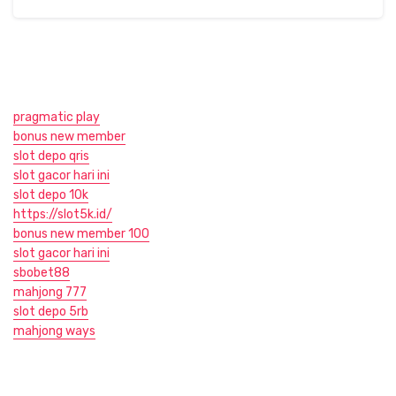
pragmatic play
bonus new member
slot depo qris
slot gacor hari ini
slot depo 10k
https://slot5k.id/
bonus new member 100
slot gacor hari ini
sbobet88
mahjong 777
slot depo 5rb
mahjong ways