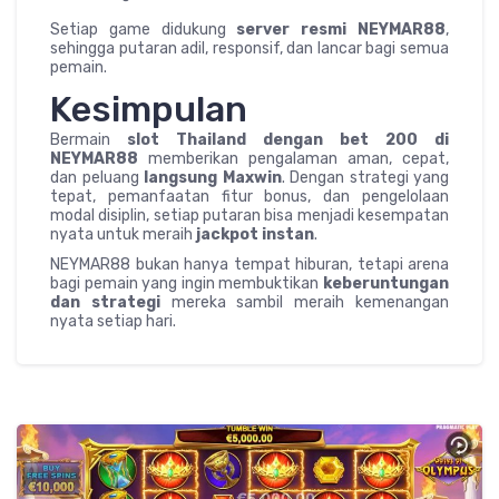
Setiap game didukung
server resmi NEYMAR88
,
sehingga putaran adil, responsif, dan lancar bagi semua
pemain.
Kesimpulan
Bermain
slot Thailand dengan bet 200 di
NEYMAR88
memberikan pengalaman aman, cepat,
dan peluang
langsung Maxwin
. Dengan strategi yang
tepat, pemanfaatan fitur bonus, dan pengelolaan
modal disiplin, setiap putaran bisa menjadi kesempatan
nyata untuk meraih
jackpot instan
.
NEYMAR88 bukan hanya tempat hiburan, tetapi arena
bagi pemain yang ingin membuktikan
keberuntungan
dan strategi
mereka sambil meraih kemenangan
nyata setiap hari.