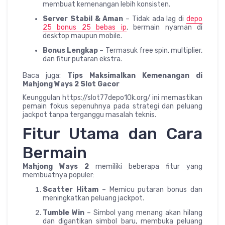
membuat kemenangan lebih konsisten.
Server Stabil & Aman
– Tidak ada lag di
depo
25 bonus 25 bebas ip
, bermain nyaman di
desktop maupun mobile.
Bonus Lengkap
– Termasuk free spin, multiplier,
dan fitur putaran ekstra.
Baca juga:
Tips Maksimalkan Kemenangan di
Mahjong Ways 2 Slot Gacor
Keunggulan https://slot77depo10k.org/ ini memastikan
pemain fokus sepenuhnya pada strategi dan peluang
jackpot tanpa terganggu masalah teknis.
Fitur Utama dan Cara
Bermain
Mahjong Ways 2
memiliki beberapa fitur yang
membuatnya populer:
Scatter Hitam
– Memicu putaran bonus dan
meningkatkan peluang jackpot.
Tumble Win
– Simbol yang menang akan hilang
dan digantikan simbol baru, membuka peluang