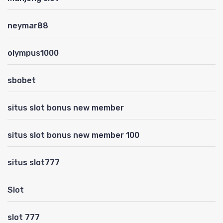
neymar88
olympus1000
sbobet
situs slot bonus new member
situs slot bonus new member 100
situs slot777
Slot
slot 777