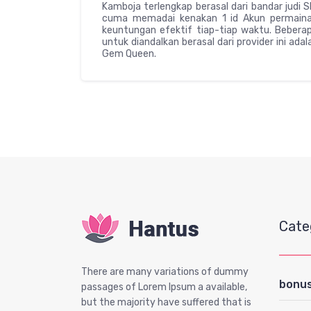
Kamboja terlengkap berasal dari bandar judi 
cuma memadai kenakan 1 id Akun permainan
keuntungan efektif tiap-tiap waktu. Beberap
untuk diandalkan berasal dari provider ini ad
Gem Queen.
Cate
There are many variations of dummy
bonu
passages of Lorem Ipsum a available,
but the majority have suffered that is