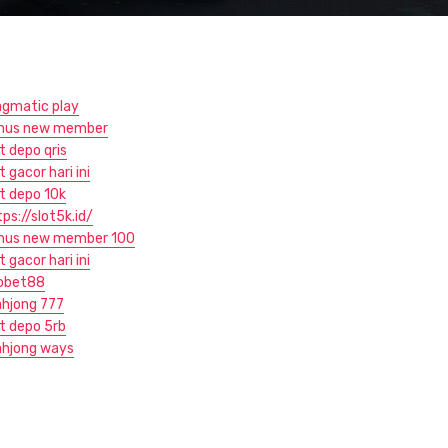
agmatic play
nus new member
t depo qris
t gacor hari ini
ot depo 10k
ps://slot5k.id/
nus new member 100
t gacor hari ini
obet88
hjong 777
ot depo 5rb
hjong ways