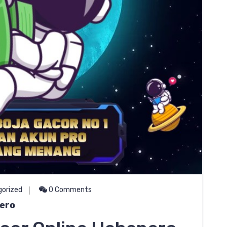
orized
0 Comments
nero