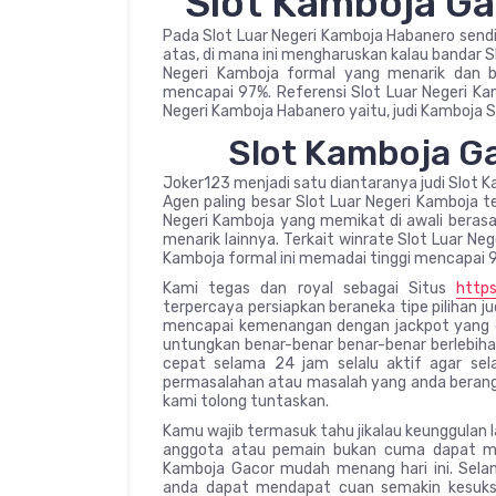
Slot Kamboja Ga
Pada Slot Luar Negeri Kamboja Habanero sendi
atas, di mana ini mengharuskan kalau bandar Sl
Negeri Kamboja formal yang menarik dan 
mencapai 97%. Referensi Slot Luar Negeri Kam
Negeri Kamboja Habanero yaitu, judi Kamboja Sl
Slot Kamboja G
Joker123 menjadi satu diantaranya judi Slot K
Agen paling besar Slot Luar Negeri Kamboja te
Negeri Kamboja yang memikat di awali berasal 
menarik lainnya. Terkait winrate Slot Luar Neg
Kamboja formal ini memadai tinggi mencapai 
Kami tegas dan royal sebagai Situs
http
terpercaya persiapkan beraneka tipe pilihan 
mencapai kemenangan dengan jackpot yang d
untungkan benar-benar benar-benar berlebihan
cepat selama 24 jam selalu aktif agar sel
permasalahan atau masalah yang anda berangg
kami tolong tuntaskan.
Kamu wajib termasuk tahu jikalau keunggulan
anggota atau pemain bukan cuma dapat m
Kamboja Gacor mudah menang hari ini. Sela
anda dapat mendapat cuan semakin kesukse