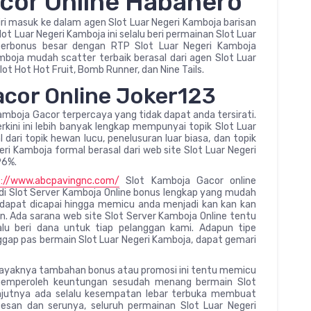
cor Online Habanero
ri masuk ke dalam agen Slot Luar Negeri Kamboja barisan
ot Luar Negeri Kamboja ini selalu beri permainan Slot Luar
berbonus besar dengan RTP Slot Luar Negeri Kamboja
boja mudah scatter terbaik berasal dari agen Slot Luar
ot Hot Hot Fruit, Bomb Runner, dan Nine Tails.
acor Online Joker123
amboja Gacor terpercaya yang tidak dapat anda tersirati.
rkini ini lebih banyak lengkap mempunyai topik Slot Luar
dari topik hewan lucu, penelusuran luar biasa, dan topik
eri Kamboja formal berasal dari web site Slot Luar Negeri
96%.
s://www.abcpavingnc.com/
Slot Kamboja Gacor online
judi Slot Server Kamboja Online bonus lengkap yang mudah
apat dicapai hingga memicu anda menjadi kan kan kan
. Ada sarana web site Slot Server Kamboja Online tentu
alu beri dana untuk tiap pelanggan kami. Adapun tipe
ap pas bermain Slot Luar Negeri Kamboja, dapat gemari
 layaknya tambahan bonus atau promosi ini tentu memicu
emperoleh keuntungan sesudah menang bermain Slot
njutnya ada selalu kesempatan lebar terbuka membuat
san dan serunya, seluruh permainan Slot Luar Negeri