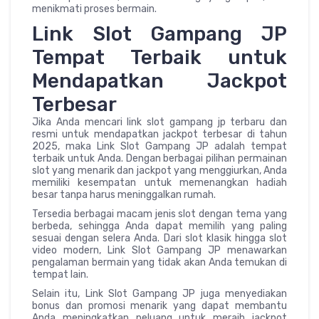
menikmati proses bermain.
Link Slot Gampang JP
Tempat Terbaik untuk
Mendapatkan Jackpot
Terbesar
Jika Anda mencari link slot gampang jp terbaru dan
resmi untuk mendapatkan jackpot terbesar di tahun
2025, maka Link Slot Gampang JP adalah tempat
terbaik untuk Anda. Dengan berbagai pilihan permainan
slot yang menarik dan jackpot yang menggiurkan, Anda
memiliki kesempatan untuk memenangkan hadiah
besar tanpa harus meninggalkan rumah.
Tersedia berbagai macam jenis slot dengan tema yang
berbeda, sehingga Anda dapat memilih yang paling
sesuai dengan selera Anda. Dari slot klasik hingga slot
video modern, Link Slot Gampang JP menawarkan
pengalaman bermain yang tidak akan Anda temukan di
tempat lain.
Selain itu, Link Slot Gampang JP juga menyediakan
bonus dan promosi menarik yang dapat membantu
Anda meningkatkan peluang untuk meraih jackpot