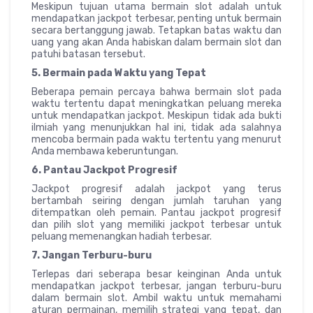
Meskipun tujuan utama bermain slot adalah untuk
mendapatkan jackpot terbesar, penting untuk bermain
secara bertanggung jawab. Tetapkan batas waktu dan
uang yang akan Anda habiskan dalam bermain slot dan
patuhi batasan tersebut.
5. Bermain pada Waktu yang Tepat
Beberapa pemain percaya bahwa bermain slot pada
waktu tertentu dapat meningkatkan peluang mereka
untuk mendapatkan jackpot. Meskipun tidak ada bukti
ilmiah yang menunjukkan hal ini, tidak ada salahnya
mencoba bermain pada waktu tertentu yang menurut
Anda membawa keberuntungan.
6. Pantau Jackpot Progresif
Jackpot progresif adalah jackpot yang terus
bertambah seiring dengan jumlah taruhan yang
ditempatkan oleh pemain. Pantau jackpot progresif
dan pilih slot yang memiliki jackpot terbesar untuk
peluang memenangkan hadiah terbesar.
7. Jangan Terburu-buru
Terlepas dari seberapa besar keinginan Anda untuk
mendapatkan jackpot terbesar, jangan terburu-buru
dalam bermain slot. Ambil waktu untuk memahami
aturan permainan, memilih strategi yang tepat, dan