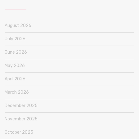
August 2026
July 2026
June 2026
May 2026
April 2026
March 2026
December 2025
November 2025
October 2025