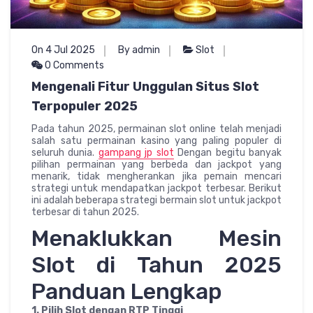
On 4 Jul 2025
By admin
Slot
0 Comments
Mengenali Fitur Unggulan Situs Slot
Terpopuler 2025
Pada tahun 2025, permainan slot online telah menjadi
salah satu permainan kasino yang paling populer di
seluruh dunia.
gampang jp slot
Dengan begitu banyak
pilihan permainan yang berbeda dan jackpot yang
menarik, tidak mengherankan jika pemain mencari
strategi untuk mendapatkan jackpot terbesar. Berikut
ini adalah beberapa strategi bermain slot untuk jackpot
terbesar di tahun 2025.
Menaklukkan Mesin
Slot di Tahun 2025
Panduan Lengkap
1. Pilih Slot dengan RTP Tinggi