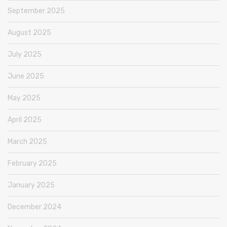
September 2025
August 2025
July 2025
June 2025
May 2025
April 2025
March 2025
February 2025
January 2025
December 2024