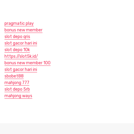
pragmatic play
bonus new member
slot depo qris
slot gacor hari ini
slot depo 10k
https://slot5k.id/
bonus new member 100
slot gacor hari ini
sbobet88
mahjong 777
slot depo 5rb
mahjong ways