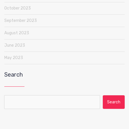
October 2023
September 2023
August 2023
June 2023
May 2023
Search
Search for: