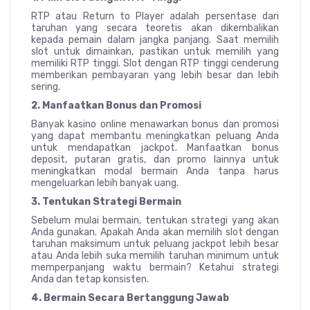
RTP atau Return to Player adalah persentase dari
taruhan yang secara teoretis akan dikembalikan
kepada pemain dalam jangka panjang. Saat memilih
slot untuk dimainkan, pastikan untuk memilih yang
memiliki RTP tinggi. Slot dengan RTP tinggi cenderung
memberikan pembayaran yang lebih besar dan lebih
sering.
2. Manfaatkan Bonus dan Promosi
Banyak kasino online menawarkan bonus dan promosi
yang dapat membantu meningkatkan peluang Anda
untuk mendapatkan jackpot. Manfaatkan bonus
deposit, putaran gratis, dan promo lainnya untuk
meningkatkan modal bermain Anda tanpa harus
mengeluarkan lebih banyak uang.
3. Tentukan Strategi Bermain
Sebelum mulai bermain, tentukan strategi yang akan
Anda gunakan. Apakah Anda akan memilih slot dengan
taruhan maksimum untuk peluang jackpot lebih besar
atau Anda lebih suka memilih taruhan minimum untuk
memperpanjang waktu bermain? Ketahui strategi
Anda dan tetap konsisten.
4. Bermain Secara Bertanggung Jawab