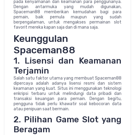
pada kenyamanan dan keamanan para penggunanya.
Dengan antarmuka yang mudah digunakan,
Spaceman88 memberikan kemudahan bagi para
pemain, baik pemula maupun yang sudah
berpengalaman, untuk mengakses permainan slot
favorit mereka kapan saja dan di mana saja.
Keunggulan
Spaceman88
1. Lisensi dan Keamanan
Terjamin
Salah satu faktor utama yang membuat Spaceman88
dipercaya adalah adanya lisensi resmi dan sistem
keamanan yang kuat. Situs ini menggunakan teknologi
enkripsi terbaru untuk melindungi data pribadi dan
transaksi keuangan para pemain. Dengan begitu,
pengguna tidak perlu khawatir soal kebocoran data
atau penipuan saat bermain.
2. Pilihan Game Slot yang
Beragam