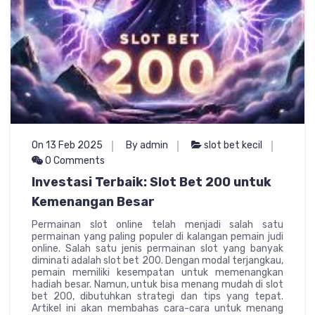
On 13 Feb 2025
By admin
slot bet kecil
0 Comments
Investasi Terbaik: Slot Bet 200 untuk
Kemenangan Besar
Permainan slot online telah menjadi salah satu
permainan yang paling populer di kalangan pemain judi
online. Salah satu jenis permainan slot yang banyak
diminati adalah slot bet 200. Dengan modal terjangkau,
pemain memiliki kesempatan untuk memenangkan
hadiah besar. Namun, untuk bisa menang mudah di slot
bet 200, dibutuhkan strategi dan tips yang tepat.
Artikel ini akan membahas cara-cara untuk menang