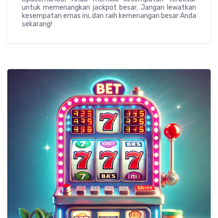
untuk memenangkan jackpot besar. Jangan lewatkan
kesempatan emas ini, dan raih kemenangan besar Anda
sekarang!