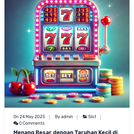
On 24 May 2025
By admin
Slot
0 Comments
Menang Besar dengan Taruhan Kecil di