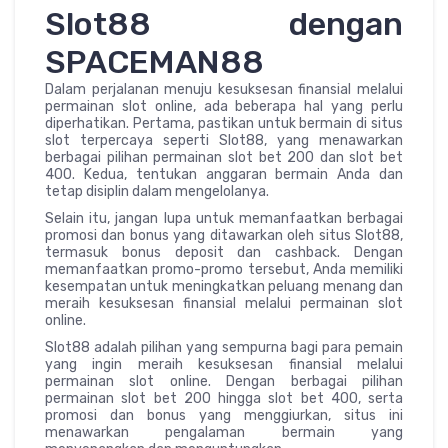
Slot88 dengan
SPACEMAN88
Dalam perjalanan menuju kesuksesan finansial melalui
permainan slot online, ada beberapa hal yang perlu
diperhatikan. Pertama, pastikan untuk bermain di situs
slot terpercaya seperti Slot88, yang menawarkan
berbagai pilihan permainan slot bet 200 dan slot bet
400. Kedua, tentukan anggaran bermain Anda dan
tetap disiplin dalam mengelolanya.
Selain itu, jangan lupa untuk memanfaatkan berbagai
promosi dan bonus yang ditawarkan oleh situs Slot88,
termasuk bonus deposit dan cashback. Dengan
memanfaatkan promo-promo tersebut, Anda memiliki
kesempatan untuk meningkatkan peluang menang dan
meraih kesuksesan finansial melalui permainan slot
online.
Slot88 adalah pilihan yang sempurna bagi para pemain
yang ingin meraih kesuksesan finansial melalui
permainan slot online. Dengan berbagai pilihan
permainan slot bet 200 hingga slot bet 400, serta
promosi dan bonus yang menggiurkan, situs ini
menawarkan pengalaman bermain yang