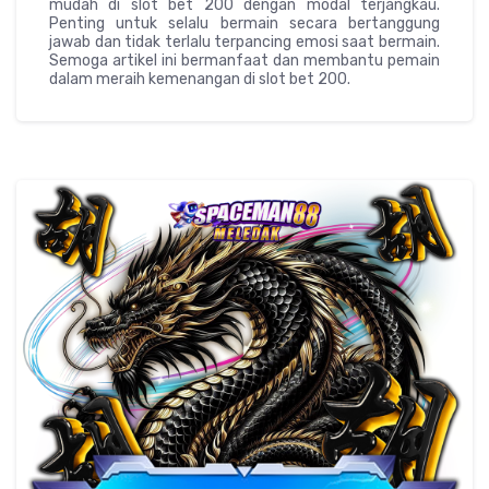
mudah di slot bet 200 dengan modal terjangkau.
Penting untuk selalu bermain secara bertanggung
jawab dan tidak terlalu terpancing emosi saat bermain.
Semoga artikel ini bermanfaat dan membantu pemain
dalam meraih kemenangan di slot bet 200.