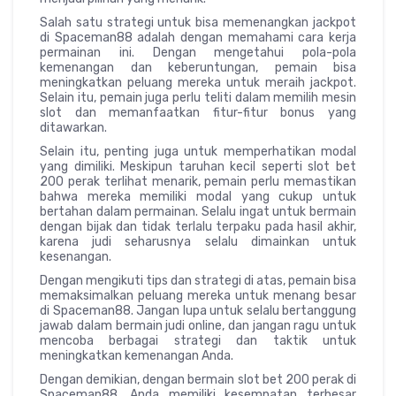
Salah satu strategi untuk bisa memenangkan jackpot
di Spaceman88 adalah dengan memahami cara kerja
permainan ini. Dengan mengetahui pola-pola
kemenangan dan keberuntungan, pemain bisa
meningkatkan peluang mereka untuk meraih jackpot.
Selain itu, pemain juga perlu teliti dalam memilih mesin
slot dan memanfaatkan fitur-fitur bonus yang
ditawarkan.
Selain itu, penting juga untuk memperhatikan modal
yang dimiliki. Meskipun taruhan kecil seperti slot bet
200 perak terlihat menarik, pemain perlu memastikan
bahwa mereka memiliki modal yang cukup untuk
bertahan dalam permainan. Selalu ingat untuk bermain
dengan bijak dan tidak terlalu terpaku pada hasil akhir,
karena judi seharusnya selalu dimainkan untuk
kesenangan.
Dengan mengikuti tips dan strategi di atas, pemain bisa
memaksimalkan peluang mereka untuk menang besar
di Spaceman88. Jangan lupa untuk selalu bertanggung
jawab dalam bermain judi online, dan jangan ragu untuk
mencoba berbagai strategi dan taktik untuk
meningkatkan kemenangan Anda.
Dengan demikian, dengan bermain slot bet 200 perak di
Spaceman88, Anda memiliki kesempatan terbesar