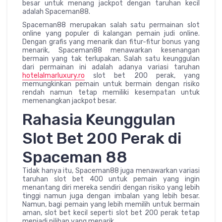
besar untuk menang jackpot dengan taruhan kecil
adalah Spaceman88.
Spaceman88 merupakan salah satu permainan slot
online yang populer di kalangan pemain judi online.
Dengan grafis yang menarik dan fitur-fitur bonus yang
menarik, Spaceman88 menawarkan kesenangan
bermain yang tak terlupakan. Salah satu keunggulan
dari permainan ini adalah adanya variasi taruhan
hotelalmarluxury.ro
slot bet 200 perak, yang
memungkinkan pemain untuk bermain dengan risiko
rendah namun tetap memiliki kesempatan untuk
memenangkan jackpot besar.
Rahasia Keunggulan
Slot Bet 200 Perak di
Spaceman 88
Tidak hanya itu, Spaceman88 juga menawarkan variasi
taruhan slot bet 400 untuk pemain yang ingin
menantang diri mereka sendiri dengan risiko yang lebih
tinggi namun juga dengan imbalan yang lebih besar.
Namun, bagi pemain yang lebih memilih untuk bermain
aman, slot bet kecil seperti slot bet 200 perak tetap
menjadi pilihan yang menarik.