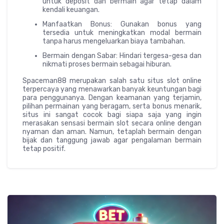
untuk deposit dan bermain agar tetap dalam
kendali keuangan.
Manfaatkan Bonus: Gunakan bonus yang
tersedia untuk meningkatkan modal bermain
tanpa harus mengeluarkan biaya tambahan.
Bermain dengan Sabar: Hindari tergesa-gesa dan
nikmati proses bermain sebagai hiburan.
Spaceman88 merupakan salah satu situs slot online
terpercaya yang menawarkan banyak keuntungan bagi
para penggunanya. Dengan keamanan yang terjamin,
pilihan permainan yang beragam, serta bonus menarik,
situs ini sangat cocok bagi siapa saja yang ingin
merasakan sensasi bermain slot secara online dengan
nyaman dan aman. Namun, tetaplah bermain dengan
bijak dan tanggung jawab agar pengalaman bermain
tetap positif.