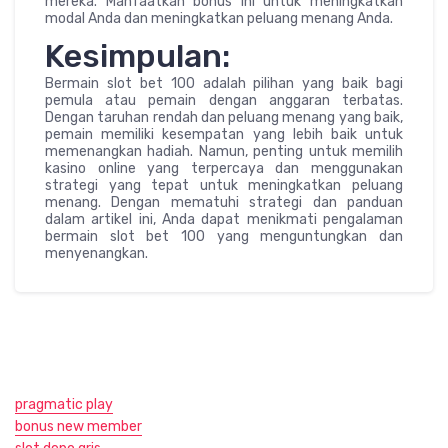
mereka. Manfaatkan bonus ini untuk meningkatkan
modal Anda dan meningkatkan peluang menang Anda.
Kesimpulan:
Bermain slot bet 100 adalah pilihan yang baik bagi
pemula atau pemain dengan anggaran terbatas.
Dengan taruhan rendah dan peluang menang yang baik,
pemain memiliki kesempatan yang lebih baik untuk
memenangkan hadiah. Namun, penting untuk memilih
kasino online yang terpercaya dan menggunakan
strategi yang tepat untuk meningkatkan peluang
menang. Dengan mematuhi strategi dan panduan
dalam artikel ini, Anda dapat menikmati pengalaman
bermain slot bet 100 yang menguntungkan dan
menyenangkan.
pragmatic play
bonus new member