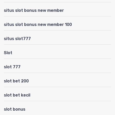
situs slot bonus new member
situs slot bonus new member 100
situs slot777
Slot
slot 777
slot bet 200
slot bet kecil
slot bonus