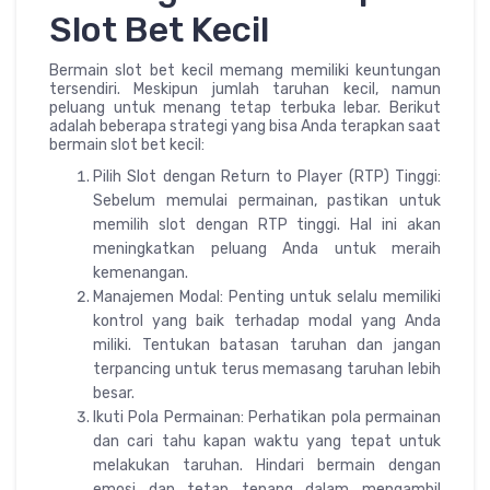
Slot Bet Kecil
Bermain slot bet kecil memang memiliki keuntungan
tersendiri. Meskipun jumlah taruhan kecil, namun
peluang untuk menang tetap terbuka lebar. Berikut
adalah beberapa strategi yang bisa Anda terapkan saat
bermain slot bet kecil:
Pilih Slot dengan Return to Player (RTP) Tinggi:
Sebelum memulai permainan, pastikan untuk
memilih slot dengan RTP tinggi. Hal ini akan
meningkatkan peluang Anda untuk meraih
kemenangan.
Manajemen Modal: Penting untuk selalu memiliki
kontrol yang baik terhadap modal yang Anda
miliki. Tentukan batasan taruhan dan jangan
terpancing untuk terus memasang taruhan lebih
besar.
Ikuti Pola Permainan: Perhatikan pola permainan
dan cari tahu kapan waktu yang tepat untuk
melakukan taruhan. Hindari bermain dengan
emosi dan tetap tenang dalam mengambil