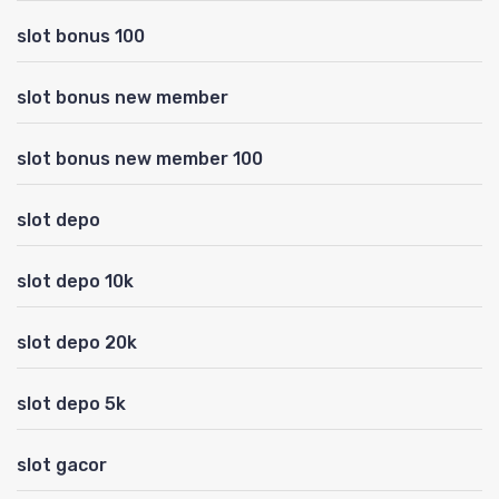
slot bonus 100
slot bonus new member
slot bonus new member 100
slot depo
slot depo 10k
slot depo 20k
slot depo 5k
slot gacor