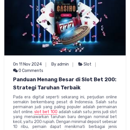
On 11 Nov 2024
By admin
Slot
0 Comments
Panduan Menang Besar di Slot Bet 200:
Strategi Taruhan Terbaik
Pada era digital seperti sekarang ini, perjudian online
semakin berkembang pesat di Indonesia. Salah satu
permainan judi yang paling populer adalah permainan
slot online.
slot bet 100
adalah salah satu jenis judi slot
yang menawarkan taruhan baru dengan nominal bet
kecil, yaitu 200 rupiah. Dengan minimal deposit sebesar
10 ribu, pemain dapat menikmati berbagai jenis