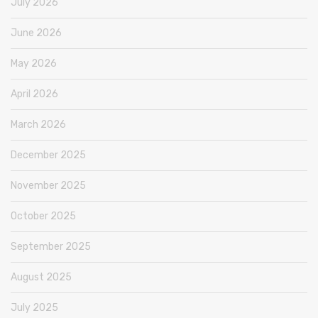
July 2026
June 2026
May 2026
April 2026
March 2026
December 2025
November 2025
October 2025
September 2025
August 2025
July 2025