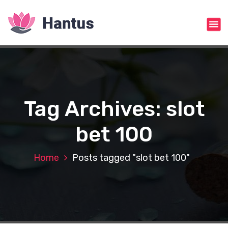
S
k
i
p
t
o
c
o
n
Tag Archives: slot
t
e
bet 100
n
t
Home
Posts tagged "slot bet 100"