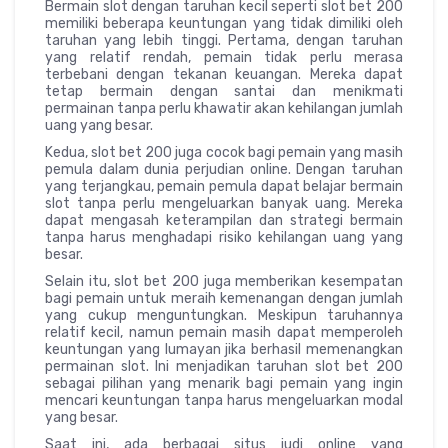
Bermain slot dengan taruhan kecil seperti slot bet 200
memiliki beberapa keuntungan yang tidak dimiliki oleh
taruhan yang lebih tinggi. Pertama, dengan taruhan
yang relatif rendah, pemain tidak perlu merasa
terbebani dengan tekanan keuangan. Mereka dapat
tetap bermain dengan santai dan menikmati
permainan tanpa perlu khawatir akan kehilangan jumlah
uang yang besar.
Kedua, slot bet 200 juga cocok bagi pemain yang masih
pemula dalam dunia perjudian online. Dengan taruhan
yang terjangkau, pemain pemula dapat belajar bermain
slot tanpa perlu mengeluarkan banyak uang. Mereka
dapat mengasah keterampilan dan strategi bermain
tanpa harus menghadapi risiko kehilangan uang yang
besar.
Selain itu, slot bet 200 juga memberikan kesempatan
bagi pemain untuk meraih kemenangan dengan jumlah
yang cukup menguntungkan. Meskipun taruhannya
relatif kecil, namun pemain masih dapat memperoleh
keuntungan yang lumayan jika berhasil memenangkan
permainan slot. Ini menjadikan taruhan slot bet 200
sebagai pilihan yang menarik bagi pemain yang ingin
mencari keuntungan tanpa harus mengeluarkan modal
yang besar.
Saat ini, ada berbagai situs judi online yang