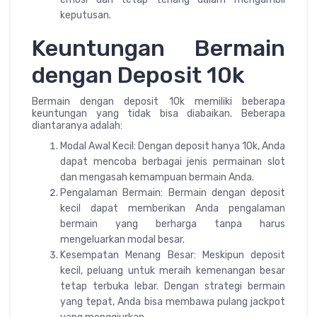
keputusan.
Keuntungan Bermain
dengan Deposit 10k
Bermain dengan deposit 10k memiliki beberapa
keuntungan yang tidak bisa diabaikan. Beberapa
diantaranya adalah:
Modal Awal Kecil: Dengan deposit hanya 10k, Anda
dapat mencoba berbagai jenis permainan slot
dan mengasah kemampuan bermain Anda.
Pengalaman Bermain: Bermain dengan deposit
kecil dapat memberikan Anda pengalaman
bermain yang berharga tanpa harus
mengeluarkan modal besar.
Kesempatan Menang Besar: Meskipun deposit
kecil, peluang untuk meraih kemenangan besar
tetap terbuka lebar. Dengan strategi bermain
yang tepat, Anda bisa membawa pulang jackpot