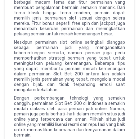
berbagai macam tema dan fitur permainan yang
membuat pengalaman bermain semakin menarik. Dari
tema klasik hingga tema modern, pemain dapat
memilih jenis permainan slot sesuai dengan selera
mereka. Fitur bonus seperti free spin dan jackpot juga
menambah keseruan permainan dan meningkatkan
peluang pemain untuk meraih kemenangan besar.
Meskipun permainan slot online seringkali dianggap
sebagai permainan judi yang mengandalkan
keberuntungan semata, namun pemain juga perlu
memperhatikan strategi bermain yang tepat untuk
meningkatkan peluang kemenangan. Beberapa tips
yang dapat membantu pemain meraih kemenangan
dalam permainan Slot Bet 200 antara lain adalah
memilih jenis permainan yang tepat, mengelola modal
dengan bijak, dan tidak terpancing emosi saat
mengalami kekalahan.
Dengan perkembangan teknologi yang semakin
canggih, permainan Slot Bet 200 di Indonesia semakin
mudah diakses oleh para pemain judi online. Namun,
pemain juga perlu berhati-hati dalam memilih situs judi
online yang terpercaya dan aman. Pilihlah situs judi
online yang memiliki lisensi resmi dan reputasi yang baik
untuk memastikan keamanan dan kenyamanan dalam
bermain.