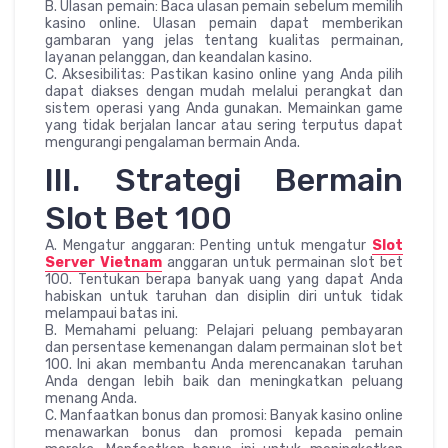
B. Ulasan pemain: Baca ulasan pemain sebelum memilih
kasino online. Ulasan pemain dapat memberikan
gambaran yang jelas tentang kualitas permainan,
layanan pelanggan, dan keandalan kasino.
C. Aksesibilitas: Pastikan kasino online yang Anda pilih
dapat diakses dengan mudah melalui perangkat dan
sistem operasi yang Anda gunakan. Memainkan game
yang tidak berjalan lancar atau sering terputus dapat
mengurangi pengalaman bermain Anda.
III. Strategi Bermain
Slot Bet 100
A. Mengatur anggaran: Penting untuk mengatur
Slot
Server Vietnam
anggaran untuk permainan slot bet
100. Tentukan berapa banyak uang yang dapat Anda
habiskan untuk taruhan dan disiplin diri untuk tidak
melampaui batas ini.
B. Memahami peluang: Pelajari peluang pembayaran
dan persentase kemenangan dalam permainan slot bet
100. Ini akan membantu Anda merencanakan taruhan
Anda dengan lebih baik dan meningkatkan peluang
menang Anda.
C. Manfaatkan bonus dan promosi: Banyak kasino online
menawarkan bonus dan promosi kepada pemain