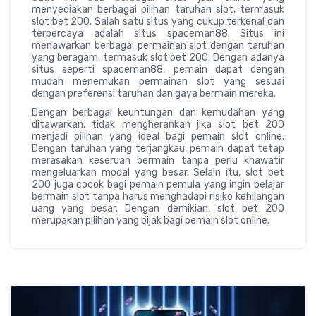
menyediakan berbagai pilihan taruhan slot, termasuk
slot bet 200. Salah satu situs yang cukup terkenal dan
terpercaya adalah situs spaceman88. Situs ini
menawarkan berbagai permainan slot dengan taruhan
yang beragam, termasuk slot bet 200. Dengan adanya
situs seperti spaceman88, pemain dapat dengan
mudah menemukan permainan slot yang sesuai
dengan preferensi taruhan dan gaya bermain mereka.
Dengan berbagai keuntungan dan kemudahan yang
ditawarkan, tidak mengherankan jika slot bet 200
menjadi pilihan yang ideal bagi pemain slot online.
Dengan taruhan yang terjangkau, pemain dapat tetap
merasakan keseruan bermain tanpa perlu khawatir
mengeluarkan modal yang besar. Selain itu, slot bet
200 juga cocok bagi pemain pemula yang ingin belajar
bermain slot tanpa harus menghadapi risiko kehilangan
uang yang besar. Dengan demikian, slot bet 200
merupakan pilihan yang bijak bagi pemain slot online.