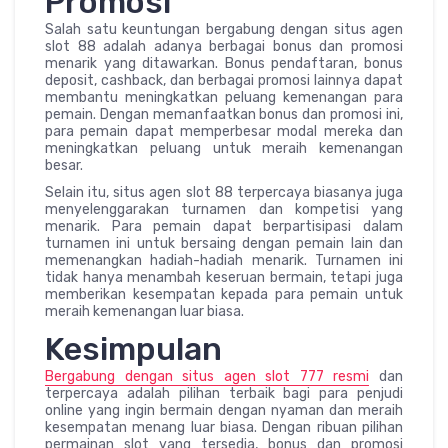
Promosi
Salah satu keuntungan bergabung dengan situs agen
slot 88 adalah adanya berbagai bonus dan promosi
menarik yang ditawarkan. Bonus pendaftaran, bonus
deposit, cashback, dan berbagai promosi lainnya dapat
membantu meningkatkan peluang kemenangan para
pemain. Dengan memanfaatkan bonus dan promosi ini,
para pemain dapat memperbesar modal mereka dan
meningkatkan peluang untuk meraih kemenangan
besar.
Selain itu, situs agen slot 88 terpercaya biasanya juga
menyelenggarakan turnamen dan kompetisi yang
menarik. Para pemain dapat berpartisipasi dalam
turnamen ini untuk bersaing dengan pemain lain dan
memenangkan hadiah-hadiah menarik. Turnamen ini
tidak hanya menambah keseruan bermain, tetapi juga
memberikan kesempatan kepada para pemain untuk
meraih kemenangan luar biasa.
Kesimpulan
Bergabung dengan situs agen slot 777 resmi
dan
terpercaya adalah pilihan terbaik bagi para penjudi
online yang ingin bermain dengan nyaman dan meraih
kesempatan menang luar biasa. Dengan ribuan pilihan
permainan slot yang tersedia, bonus dan promosi