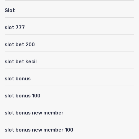
Slot
slot 777
slot bet 200
slot bet kecil
slot bonus
slot bonus 100
slot bonus new member
slot bonus new member 100