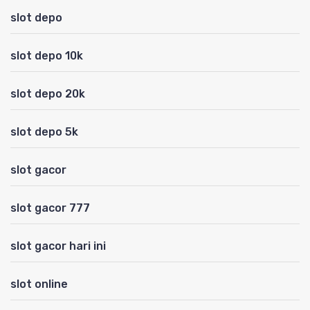
slot depo
slot depo 10k
slot depo 20k
slot depo 5k
slot gacor
slot gacor 777
slot gacor hari ini
slot online