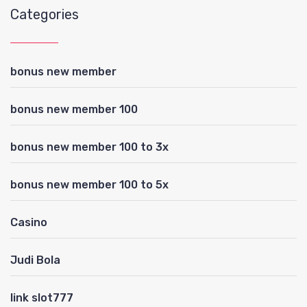
Categories
bonus new member
bonus new member 100
bonus new member 100 to 3x
bonus new member 100 to 5x
Casino
Judi Bola
link slot777