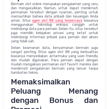
Bermain slot online merupakan pengalaman yang seru
dan mengasyikkan. Namun, untuk dapat menikmati
permainan tersebut dengan nyaman, penting untuk
memastikan bahwa data pribadi dan keuangan Anda
aman. Situs
agen slot 88 yang terpercaya
biasanya
menggunakan teknologi enkripsi canggih untuk
melindungi data para pemain. Selain itu, situs tersebut
juga memiliki kebijakan privasi yang ketat untuk
melindungi informasi pribadi para pemain dari akses
yang tidak sah.
Selain keamanan data, kenyamanan bermain juga
sangat penting. Situs agen slot 88 yang berkualitas
biasanya menyediakan antarmuka yang user-friendly
dan mudah digunakan. Para pemain dapat dengan
mudah mengakses permainan slot favorit mereka dan
menikmati pengalaman bermain yang lancar tanpa
hambatan teknis.
Memaksimalkan
Peluang Menang
dengan Bonus dan