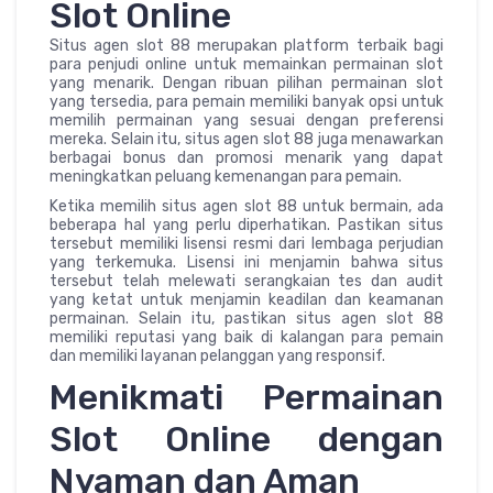
Slot Online
Situs agen slot 88 merupakan platform terbaik bagi
para penjudi online untuk memainkan permainan slot
yang menarik. Dengan ribuan pilihan permainan slot
yang tersedia, para pemain memiliki banyak opsi untuk
memilih permainan yang sesuai dengan preferensi
mereka. Selain itu, situs agen slot 88 juga menawarkan
berbagai bonus dan promosi menarik yang dapat
meningkatkan peluang kemenangan para pemain.
Ketika memilih situs agen slot 88 untuk bermain, ada
beberapa hal yang perlu diperhatikan. Pastikan situs
tersebut memiliki lisensi resmi dari lembaga perjudian
yang terkemuka. Lisensi ini menjamin bahwa situs
tersebut telah melewati serangkaian tes dan audit
yang ketat untuk menjamin keadilan dan keamanan
permainan. Selain itu, pastikan situs agen slot 88
memiliki reputasi yang baik di kalangan para pemain
dan memiliki layanan pelanggan yang responsif.
Menikmati Permainan
Slot Online dengan
Nyaman dan Aman