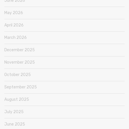
June 2026
May 2026
April 2026
March 2026
December 2025
November 2025
October 2025
September 2025
August 2025
July 2025
June 2025