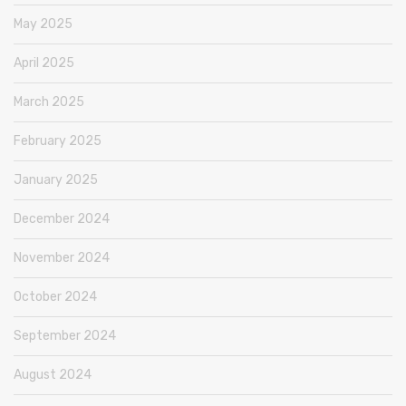
May 2025
April 2025
March 2025
February 2025
January 2025
December 2024
November 2024
October 2024
September 2024
August 2024