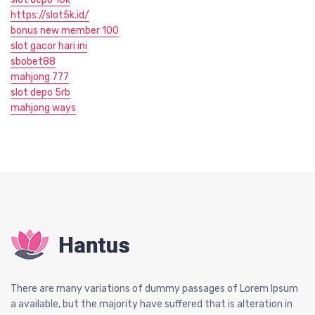
https://slot5k.id/
bonus new member 100
slot gacor hari ini
sbobet88
mahjong 777
slot depo 5rb
mahjong ways
There are many variations of dummy passages of Lorem Ipsum
a available, but the majority have suffered that is alteration in