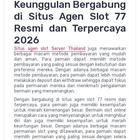
Keunggulan Bergabung
di Situs Agen Slot 77
Resmi dan Terpercaya
2026
Situs agen slot Server Thailand
juga menawarkan
berbagai macam metode pembayaran yang mudah
dan aman. Para pemain dapat memilih metode
pembayaran yang paling sesuai dengan kebutuhan dan
preferensi mereka. Dengan adanya berbagai macam
metode pembayaran, para pemain dapat lebih mudah
melakukan deposit dan withdraw sehingga dapat fokus
pada permainan mereka dan menikmati pengalaman
bermain yang menyenangkan.
Dengan bergabung di situs agen slot 77 resmi dan
terpercaya, para pemain juga memiliki kesempatan
untuk meraih kemenangan besar. Bermain slot online
merupakan cara yang menyenangkan untuk menghibur
diri dan juga memiliki kesempatan untuk meraih
keuntungan besar. Dengan adanya berbagai macam
permainan slot yang ditawarkan, para pemain dapat
memilih permainan yang paling sesuai dengan selera