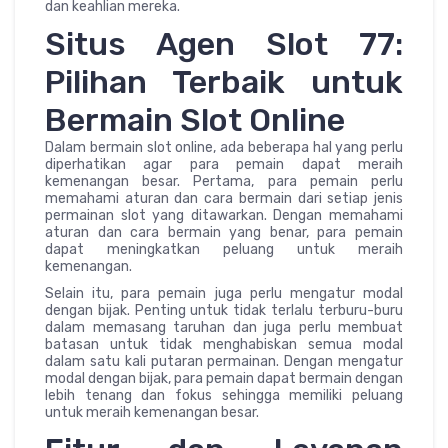
dan keahlian mereka.
Situs Agen Slot 77:
Pilihan Terbaik untuk
Bermain Slot Online
Dalam bermain slot online, ada beberapa hal yang perlu
diperhatikan agar para pemain dapat meraih
kemenangan besar. Pertama, para pemain perlu
memahami aturan dan cara bermain dari setiap jenis
permainan slot yang ditawarkan. Dengan memahami
aturan dan cara bermain yang benar, para pemain
dapat meningkatkan peluang untuk meraih
kemenangan.
Selain itu, para pemain juga perlu mengatur modal
dengan bijak. Penting untuk tidak terlalu terburu-buru
dalam memasang taruhan dan juga perlu membuat
batasan untuk tidak menghabiskan semua modal
dalam satu kali putaran permainan. Dengan mengatur
modal dengan bijak, para pemain dapat bermain dengan
lebih tenang dan fokus sehingga memiliki peluang
untuk meraih kemenangan besar.