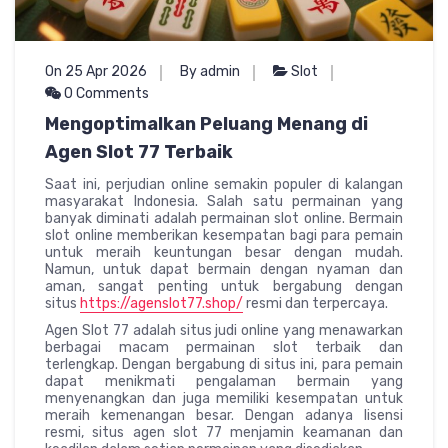
On 25 Apr 2026
By admin
Slot
0 Comments
Mengoptimalkan Peluang Menang di
Agen Slot 77 Terbaik
Saat ini, perjudian online semakin populer di kalangan
masyarakat Indonesia. Salah satu permainan yang
banyak diminati adalah permainan slot online. Bermain
slot online memberikan kesempatan bagi para pemain
untuk meraih keuntungan besar dengan mudah.
Namun, untuk dapat bermain dengan nyaman dan
aman, sangat penting untuk bergabung dengan
situs
https://agenslot77.shop/
resmi dan terpercaya.
Agen Slot 77 adalah situs judi online yang menawarkan
berbagai macam permainan slot terbaik dan
terlengkap. Dengan bergabung di situs ini, para pemain
dapat menikmati pengalaman bermain yang
menyenangkan dan juga memiliki kesempatan untuk
meraih kemenangan besar. Dengan adanya lisensi
resmi, situs agen slot 77 menjamin keamanan dan