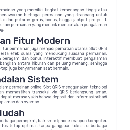
ermainan yang memiliki tingkat kemenangan tinggi atau
 menawarkan berbagai permainan yang dirancang untuk
 dari putaran gratis, bonus, hingga jackpot progresif.
 desain permainan yang menarik menciptakan pengalaman
g.
an Fitur Modern
 fitur permainan juga menjadi perhatian utama. Slot QRIS
 serta efek suara yang mendukung suasana permainan.
nan beragam, dan bonus interaktif membuat pengalaman
mbangkan antara hiburan dan peluang menang, sehingga
etapi juga kenyamanan saat bermain.
dalan Sistem
alam permainan online. Slot QRIS menggunakan teknologi
dan memastikan transaksi via QRIS berlangsung aman.
dapat merasa yakin bahwa deposit dan informasi pribadi
tap aman dan nyaman.
 Mudah
 berbagai perangkat, baik smartphone maupun komputer.
tus tetap optimal, tanpa gangguan teknis, di berbagai