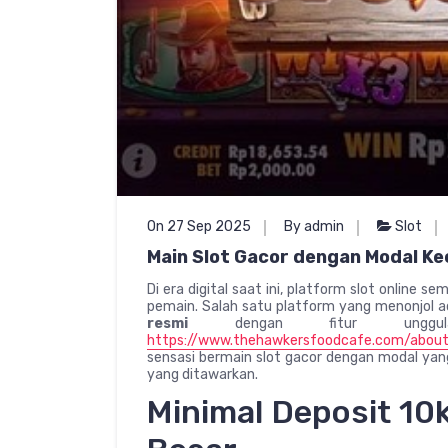
On 27 Sep 2025
By admin
Slot
Main Slot Gacor dengan Modal Ke
Di era digital saat ini, platform slot onlin
pemain. Salah satu platform yang menonjol 
resmi
dengan fitur unggu
https://www.thehawkersfoodcafe.com/about
sensasi bermain slot gacor dengan modal yang
yang ditawarkan.
Minimal Deposit 10