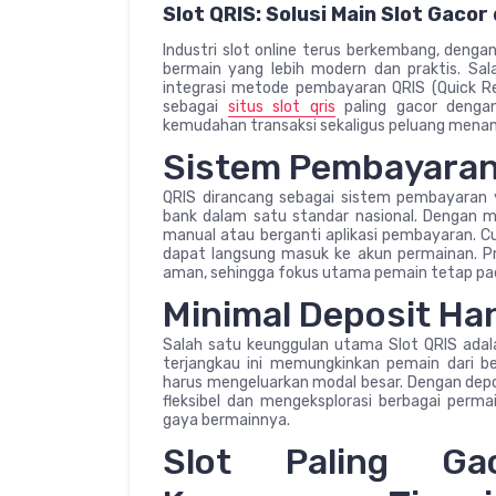
Slot QRIS: Solusi Main Slot Gaco
Industri slot online terus berkembang, deng
bermain yang lebih modern dan praktis. Sal
integrasi metode pembayaran QRIS (Quick Res
sebagai
situs slot qris
paling gacor dengan
kemudahan transaksi sekaligus peluang menang 
Sistem Pembayaran 
QRIS dirancang sebagai sistem pembayaran 
bank dalam satu standar nasional. Dengan me
manual atau berganti aplikasi pembayaran. C
dapat langsung masuk ke akun permainan. Pro
aman, sehingga fokus utama pemain tetap pada
Minimal Deposit Ha
Salah satu keunggulan utama Slot QRIS adala
terjangkau ini memungkinkan pemain dari 
harus mengeluarkan modal besar. Dengan depos
fleksibel dan mengeksplorasi berbagai perm
gaya bermainnya.
Slot Paling Ga