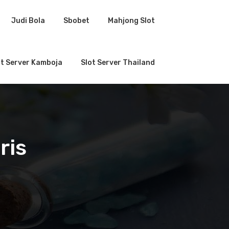
Judi Bola
Sbobet
Mahjong Slot
ot Server Kamboja
Slot Server Thailand
ris