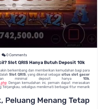
0 Comments
cil? Slot QRIS Hanya Butuh Deposit 10k
e semakin berkembang dan memberikan kemudahan bagi para
adalah
Slot QRIS
, yang dikenal sebagai
situs slot gacor
lan minimal deposit hanya
10k
.
.php
Dengan kemudahan ini, pemain dapat merasakan
 terjangkau, sekaligus menikmati berbagai fitur menarik
k, Peluang Menang Tetap